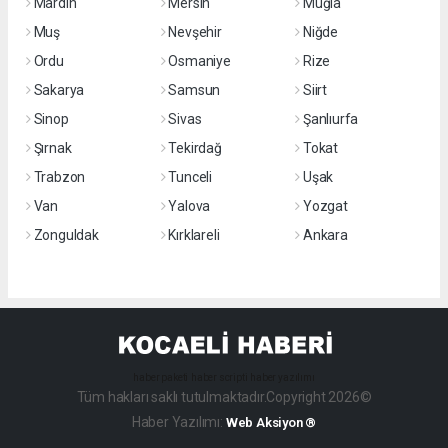
Mardin
Mersin
Muğla
Muş
Nevşehir
Niğde
Ordu
Osmaniye
Rize
Sakarya
Samsun
Siirt
Sinop
Sivas
Şanlıurfa
Şırnak
Tekirdağ
Tokat
Trabzon
Tunceli
Uşak
Van
Yalova
Yozgat
Zonguldak
Kırklareli
Ankara
haber paketi
haber scripti
haber yazılımı
Tüm hakları saklı tutulmaktadır.Copyright 2026©
Haber Yazılımı:
Web Aksiyon ®