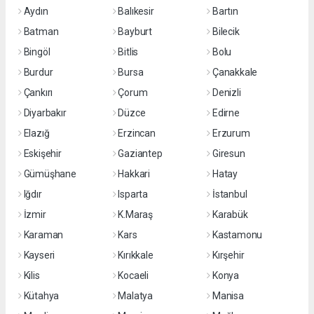
Aydın
Balıkesir
Bartın
Batman
Bayburt
Bilecik
Bingöl
Bitlis
Bolu
Burdur
Bursa
Çanakkale
Çankırı
Çorum
Denizli
Diyarbakır
Düzce
Edirne
Elazığ
Erzincan
Erzurum
Eskişehir
Gaziantep
Giresun
Gümüşhane
Hakkari
Hatay
Iğdır
Isparta
İstanbul
İzmir
K.Maraş
Karabük
Karaman
Kars
Kastamonu
Kayseri
Kırıkkale
Kırşehir
Kilis
Kocaeli
Konya
Kütahya
Malatya
Manisa