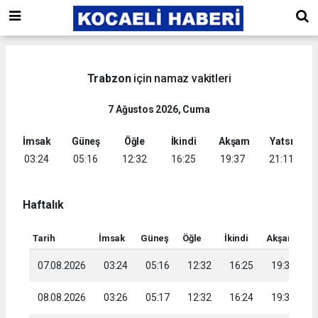
Trabzon
için namaz vakitleri
7 Ağustos 2026, Cuma
İmsak
Güneş
Öğle
İkindi
Akşam
Yatsı
03:24
05:16
12:32
16:25
19:37
21:11
Haftalık
Tarih
İmsak
Güneş
Öğle
İkindi
Akşam
Ya
07.08.2026
03:24
05:16
12:32
16:25
19:37
2
08.08.2026
03:26
05:17
12:32
16:24
19:36
2