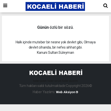
Günün
özlü bir sözü.
Halk içinde muteber bir nesne yok devlet gibi, Olmaya
devlet cihanda, bir nefes sıhhat gibi.
Kanuni Sultan Süleyman
haber paketi
haber scripti
haber yazılımı
Tüm hakları saklı tutulmaktadır.Copyright 2026©
Haber Yazılımı:
Web Aksiyon ®