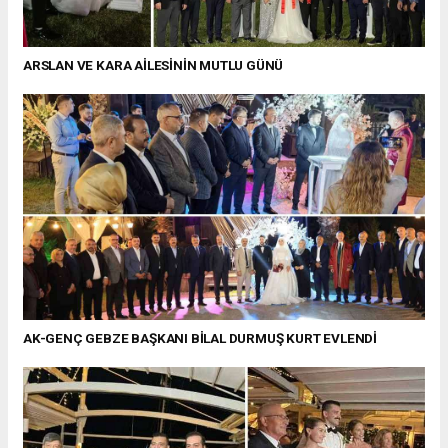
ARSLAN VE KARA AİLESİNİN MUTLU GÜNÜ
AK-GENÇ GEBZE BAŞKANI BİLAL DURMUŞ KURT EVLENDİ