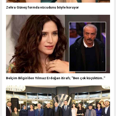
Zehra Güneş formda vücudunu böyle koruyor
Belçim Bilgin'den Yılmaz Erdoğan itirafı; ''Ben çok küçüktüm..''