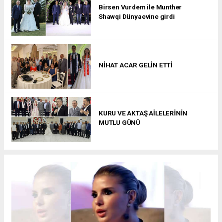
Birsen Vurdem ile Munther
Shawqi Dünyaevine girdi
NİHAT ACAR GELİN ETTİ
KURU VE AKTAŞ AİLELERİNİN
MUTLU GÜNÜ