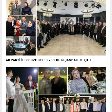
AK PARTİ İLE GEBZE BELEDİYESİ BU NİŞANDA BULUŞTU