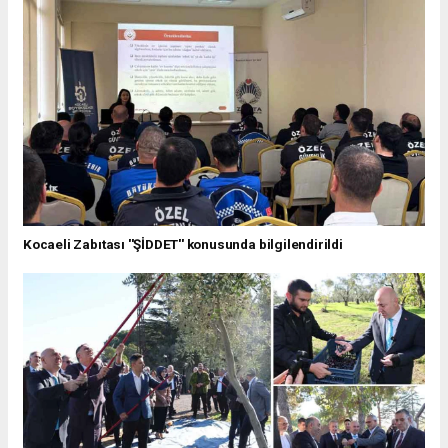
Kocaeli Zabıtası ''ŞİDDET'' konusunda bilgilendirildi