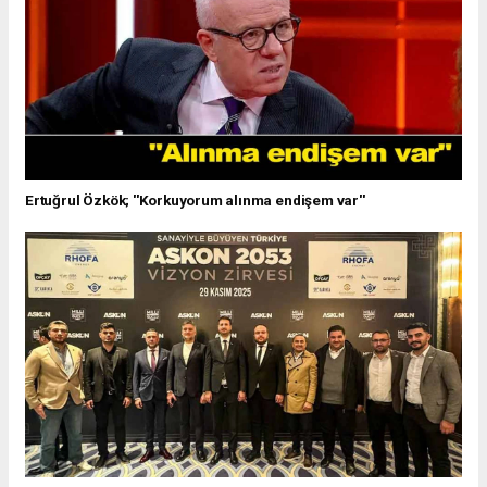
Ertuğrul Özkök; ''Korkuyorum alınma endişem var''