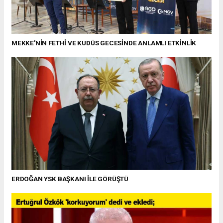
MEKKE'NİN FETHİ VE KUDÜS GECESİNDE ANLAMLI ETKİNLİK
ERDOĞAN YSK BAŞKANI İLE GÖRÜŞTÜ