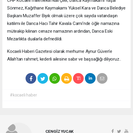
CHP Kocaeli milletvekili Nail Çiler, Darıca Kaymakamı Yaşar
Sönmez, Kağıthane Kaymakamı Yüksel Kara ve Darıca Belediye
Başkanı Muzaffer Bıyık olmak üzere çok sayıda vatandaşın
katılımı ile Darıca Hacı Tahir Kavala Cami’nde öğle namazına
müteakip kılınan cenaze namazının ardından, Darıca Eski
Mezarlıkta dualarla defnedildi.
Kocaeli Haberi Gazetesi olarak merhume Aynur Güven'e
Allah'tan rahmet, kederli ailesine sabır ve başsağlığı diliyoruz..
#kocaeli haber
CENGİZ YUCAK