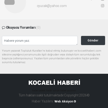
cyucak@yahoo.com
Okuyucu Yorumları
(0)
Gönder
Yorum yazarak Topluluk Kuralları’nı kabul etmiş bulunuyor ve kocaelihaberi.com
sitesine yaptığınız yorumunuzla ilgili doğrudan veya dolaylı tüm sorumluluğu tek
başınıza üstleniyorsunuz. Yazılan tüm yorumlardan site yönetimi hiçbir şekilde
sorumlu tutulamaz.
haber paketi
haber scripti
haber yazılımı
Tüm hakları saklı tutulmaktadır.Copyright 2026©
Haber Yazılımı:
Web Aksiyon ®