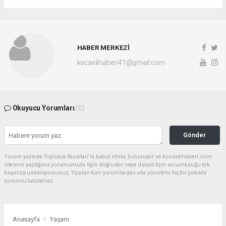
HABER MERKEZİ
kocaelihaberi41@gmail.com
Okuyucu Yorumları
(0)
Gönder
Yorum yazarak Topluluk Kuralları’nı kabul etmiş bulunuyor ve kocaelihaberi.com
sitesine yaptığınız yorumunuzla ilgili doğrudan veya dolaylı tüm sorumluluğu tek
başınıza üstleniyorsunuz. Yazılan tüm yorumlardan site yönetimi hiçbir şekilde
sorumlu tutulamaz.
Anasayfa
Yaşam