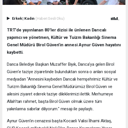
Erkek
|
Kadın
(Haberi Sesli Oku)
TRT'de yayınlanan 80'ler dizisi ile ünlenen Darıcalı
yapımcı ve yönetmen, Kültür ve Tuizm Bakanlığı Sinema
Genel Müdürü Birol Güven’in annesi Aynur Güven hayatını
kaybetti.
Darıca Belediye Başkan Muzaffer Bıyık, Darıca'ya gelen Birol
Güven'e taziye ziyaretinde bulunduktan sonra o anları sosyal
medyadan "Annesini kaybeden Darıcalı hemşehrimiz Kültür ve
Turizm Bakanlığı Sinema Genel Müdürümüz Birol Güven ve
ailesini ziyaret ederek taziye dileklerimizi ilettik. Merhumeye
Allah’tan rahmet, başta Birol Güven olmak üzere tüm
yakınlarına sabırlar diliyorum." mesajı ile paylaştı..
Aynur Güven'in cenazesi başta Kocaeli Valisi İlhami Aktaş,