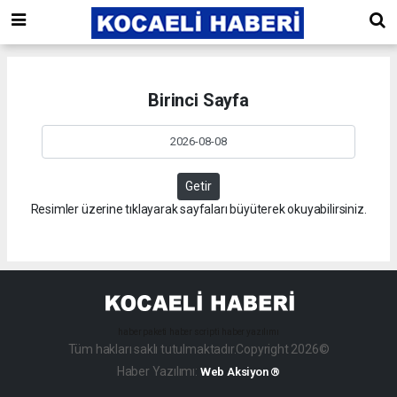
Birinci Sayfa
Getir
Resimler üzerine tıklayarak sayfaları büyüterek okuyabilirsiniz.
haber paketi
haber scripti
haber yazılımı
Tüm hakları saklı tutulmaktadır.Copyright 2026©
Haber Yazılımı:
Web Aksiyon ®