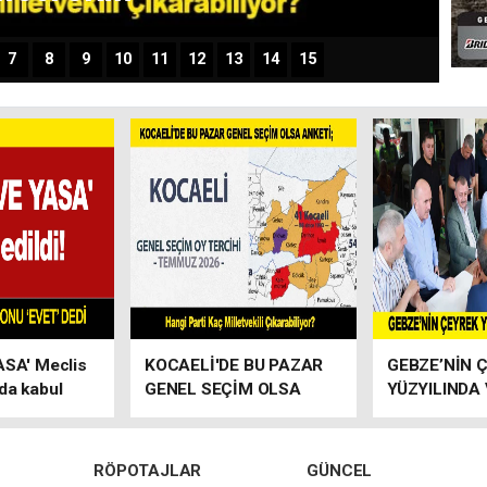
7
8
9
10
11
12
13
14
15
SA' Meclis
KOCAELİ'DE BU PAZAR
GEBZE’NİN 
da kabul
GENEL SEÇİM OLSA
YÜZYILINDA
ANKETİ; Hangi Parti Kaç
Milletvekili
RÖPOTAJLAR
GÜNCEL