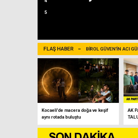
4
5
FLAŞ HABER
BİROL GÜVEN’İN ACI G
KOCAELİ'DE BU
GENEL SEÇİM 
ANKETİ; Hangi P
Milletvekili
Kocaeli'de macera doğa ve keşif
AK P
aynı rotada buluştu
TALU