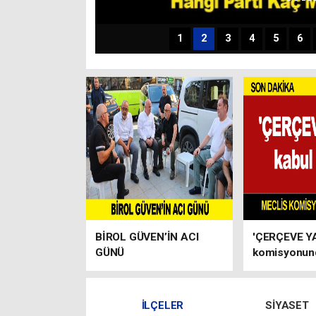
1
2
3
4
5
6
BİROL GÜVEN’İN ACI
'ÇERÇEVE YA
GÜNÜ
komisyonun
edildi!
İLÇELER
SIYASET