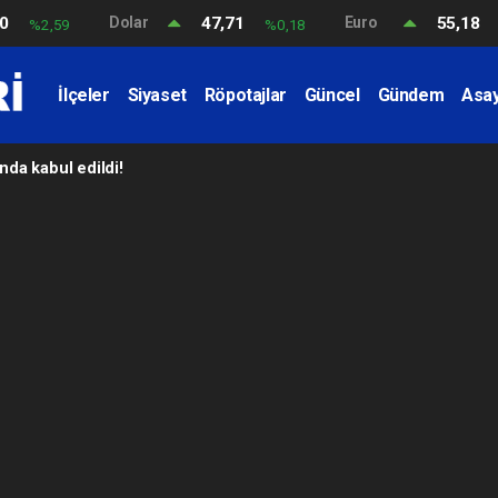
60
Dolar
47,71
Euro
55,18
%2,59
%0,18
İlçeler
Siyaset
Röpotajlar
Güncel
Gündem
Asay
da kabul edildi!