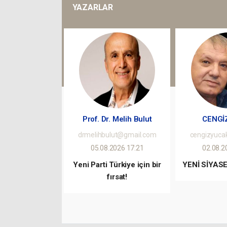
YAZARLAR
GEBZE ESKİHİS
KONSERİNE YOĞ
Prof. Dr. Melih Bulut
CENGİ
drmelihbulut@gmail.com
cengizyuca
05.08.2026 17:21
02.08.2
Yeni Parti Türkiye için bir
YENİ SİYASE
fırsat!