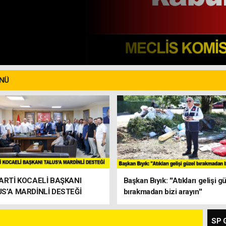
ÜNÜ
 PAZAR
OLSA
arti Kaç
ARTİ KOCAELİ BAŞKANI
Başkan Bıyık: ''Atıkları gelişi g
S’A MARDİNLİ DESTEĞİ
bırakmadan bizi arayın''
SP 