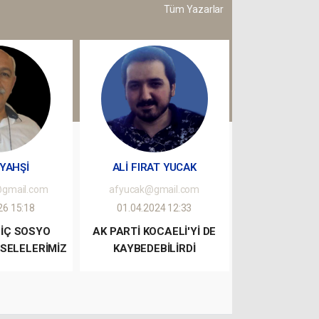
Tüm Yazarlar
 YAHŞİ
ALİ FIRAT YUCAK
@gmail.com
afyucak@gmail.com
26 15:18
01.04.2024 12:33
 İÇ SOSYO
AK PARTİ KOCAELİ'Yİ DE
SELELERİMİZ
KAYBEDEBİLİRDİ