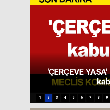
GEBZE’NİN ÇE
YÜZYILINDA V
'ÇERÇEVE YASA'
kab
1
2
3
4
5
6
7
8
9