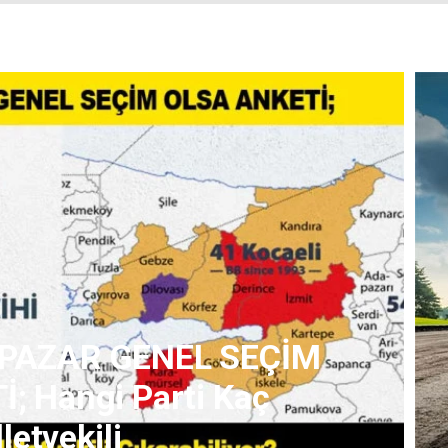
 PAZAR GENEL SEÇİM
; Hangi Parti Kaç
letvekili