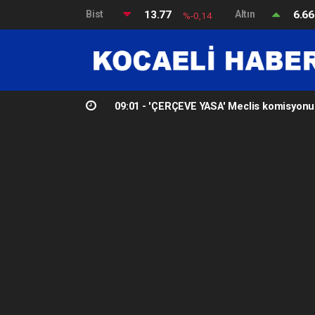
Bist
13.77
Altın
6.6
%-0,14
09:01 -
'ÇERÇEVE YASA' Meclis komisyonun