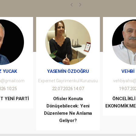
AR SAHİL
UN İLGİ
Z YUCAK
YASEMİN ÖZDOĞRU
VEHBİ
k@gmail.com
Expernet Gayrimenkul Kurucusu
vehbiyahsi
026 10:25
22.07.2026 14:07
19.07.20
T YENİ PARTİ
Ofisler Konuta
ÖNCELİKLİ
Dönüşebilecek: Yeni
EKONOMİK ME
Düzenleme Ne Anlama
Geliyor?