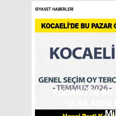
SIYASET HABERLERİ
KOCAELİ'DE BU
unda
OLSA ANKETİ
Mil