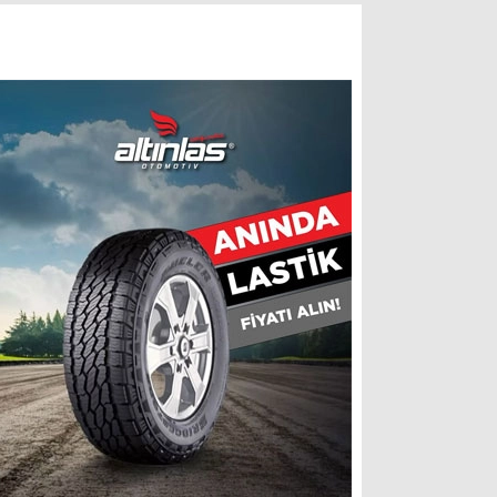
GEBZE’NİN ÇEYREK Y
VARLAR