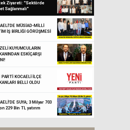
ek Ziyareti: ''Sektörde
et Sağlanmalı''
AELİ’DE MÜSİAD-MİLLİ
TİM İŞ BİRLİĞİ GÖRÜŞMESİ
ZELİ KUYUMCULARIN
KANINDAN ESKİÇARŞI
NI!
KOCAELİ'DE BU PAZAR GE
İ PARTİ KOCAELİ İLÇE
OLSA ANKETİ; Hangi Pa
KANLARI BELLİ OLDU
Milletvekili
ELİ'DE SUYA; 3 Milyar 703
on 229 Bin TL yatırım