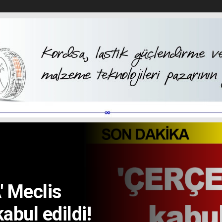
N
 Meclis
bul edildi!