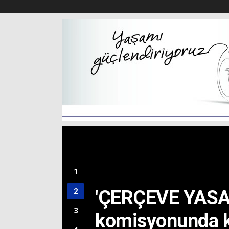
BİROL GÜVEN’İ
ACI GÜNÜ
1
'ÇERÇEVE YASA'
2
3
komisyonunda ka