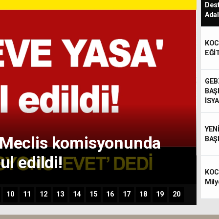
Dest
Adal
KOC
EĞİ
YREK
GEB
ARLAR
BAŞ
İSYA
YEN
 Meclis komisyonunda
BAŞ
ul edildi!
KOCA
Mily
10
11
12
13
14
15
16
17
18
19
20