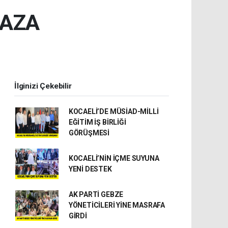
KAZA
İlginizi Çekebilir
KOCAELİ’DE MÜSİAD-MİLLİ
EĞİTİM İŞ BİRLİĞİ
GÖRÜŞMESİ
KOCAELİ’NİN İÇME SUYUNA
YENİ DESTEK
AK PARTİ GEBZE
YÖNETİCİLERİ YİNE MASRAFA
GİRDİ