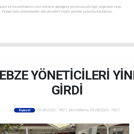
nuyor ve kocaelihaberi.com sitesine yaptığınız yorumunuzla ilgili doğrudan veya
. Yazılan tüm yorumlardan site yönetimi hiçbir şekilde sorumlu tutulamaz.
GEBZE YÖNETİCİLERİ Yİ
GİRDİ
05.08.2026 - 18:21, Güncelleme: 05.08.2026 - 18:21
Siyaset