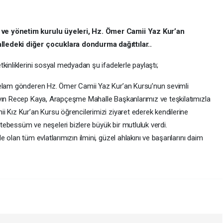
 ve yönetim kurulu üyeleri, Hz. Ömer Camii Yaz Kur’an
lledeki diğer çocuklara dondurma dağıttılar..
kinliklerini sosyal medyadan şu ifadelerle paylaştı;
selam gönderen Hz. Ömer Camii Yaz Kur’an Kursu’nun sevimli
ayın Recep Kaya, Arapçeşme Mahalle Başkanlarımız ve teşkilatımızla
i Kız Kur’an Kursu öğrencilerimizi ziyaret ederek kendilerine
ebessüm ve neşeleri bizlere büyük bir mutluluk verdi.
 olan tüm evlatlarımızın ilmini, güzel ahlakını ve başarılarını daim