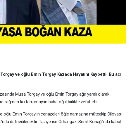
Torgay ve oğlu Emin Torgay Kazada Hayatını Kaybetti. Bu acı
zasında Musa Torgay ve oğlu Emin Torgay ağır yaralı olarak
re rağmen kurtarılamayan baba oğul birlikte vefat etti.
 ve oğlu Emin Torgay'ın cenazeleri öğle namazına müteakip Dilovası
sı’nda defnedilecektir. Taziye ise Orhangazi Semt Konağı’nda kabul