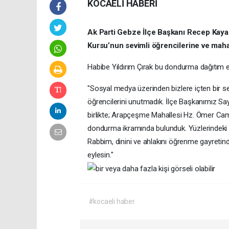
KOCAELİ HABERİ
Ak Parti Gebze İlçe Başkanı Recep Kaya
Kursu’nun sevimli öğrencilerine ve maha
Habibe Yıldırım Çırak bu dondurma dağıtım et
"Sosyal medya üzerinden bizlere içten bir 
öğrencilerini unutmadık. İlçe Başkanımız S
birlikte; Arapçeşme Mahallesi Hz. Ömer Cami
dondurma ikramında bulunduk. Yüzlerindeki t
Rabbim, dinini ve ahlakını öğrenme gayretinde
eylesin."
#kocaeli haber