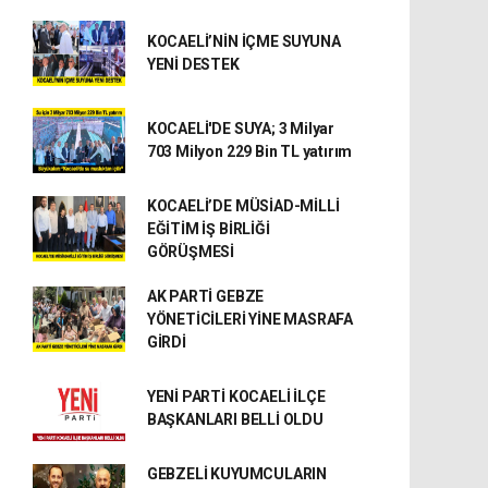
KOCAELİ’NİN İÇME SUYUNA
YENİ DESTEK
KOCAELİ'DE SUYA; 3 Milyar
703 Milyon 229 Bin TL yatırım
KOCAELİ’DE MÜSİAD-MİLLİ
EĞİTİM İŞ BİRLİĞİ
GÖRÜŞMESİ
AK PARTİ GEBZE
YÖNETİCİLERİ YİNE MASRAFA
GİRDİ
YENİ PARTİ KOCAELİ İLÇE
BAŞKANLARI BELLİ OLDU
GEBZELİ KUYUMCULARIN