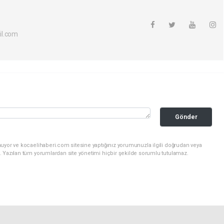
il.com
Gönder
nuyor ve kocaelihaberi.com sitesine yaptığınız yorumunuzla ilgili doğrudan veya
. Yazılan tüm yorumlardan site yönetimi hiçbir şekilde sorumlu tutulamaz.