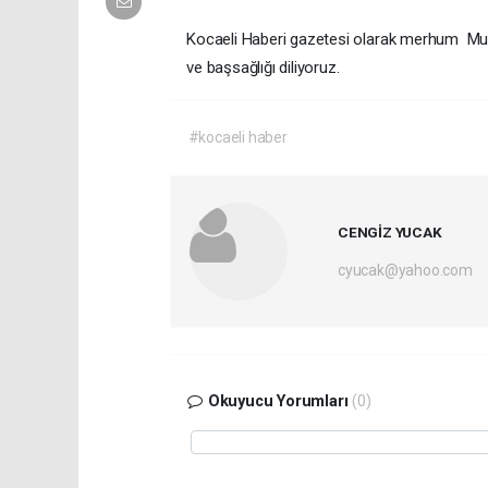
Kocaeli Haberi gazetesi olarak merhum Musa
ve başsağlığı diliyoruz.
#kocaeli haber
CENGİZ YUCAK
cyucak@yahoo.com
Okuyucu Yorumları
(0)