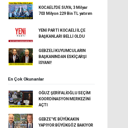
KOCAELİ'DE SUYA; 3 Milyar
703 Milyon 229 Bin TL yatırım
YENİ PARTİ KOCAELİ İLÇE
BAŞKANLARI BELLİ OLDU
GEBZELİ KUYUMCULARIN
BAŞKANINDAN ESKİÇARŞI
İSYANI!
En Çok Okunanlar
OĞUZ ŞERİFALİOĞLU SEÇİM
KOORDİNASYON MERKEZİNİ
AÇTI
GEBZE’YE BÜYÜKAKIN
YAPIYOR BÜYÜKGÖZ BAKIYOR