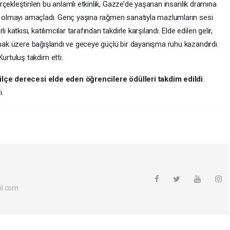
çekleştirilen bu anlamlı etkinlik, Gazze’de yaşanan insanlık dramına
ut olmayı amaçladı. Genç yaşına rağmen sanatıyla mazlumların sesi
kısı, katılımcılar tarafından takdirle karşılandı. Elde edilen gelir,
lmak üzere bağışlandı ve geceye güçlü bir dayanışma ruhu kazandırdı.
rtuluş takdim etti.
 ilçe derecesi elde eden öğrencilere ödülleri takdim edildi
.
i.
il.com