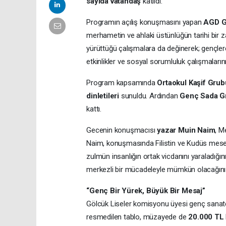
sayıda vatandaş
katıldı.
Programın açılış konuşmasını yapan
AGD G
merhametin ve ahlaki üstünlüğün tarihi bir 
yürüttüğü çalışmalara da değinerek; gençlere y
etkinlikler ve sosyal sorumluluk çalışmalarını
Program kapsamında
Ortaokul Kaşif Grub
dinletileri
sunuldu. Ardından
Genç Sada G
kattı.
Gecenin konuşmacısı
yazar Muin Naim
, M
Naim, konuşmasında Filistin ve Kudüs meseles
zulmün insanlığın ortak vicdanını yaraladığın
merkezli bir mücadeleyle mümkün olacağını d
“Genç Bir Yürek, Büyük Bir Mesaj”
Gölcük Liseler komisyonu üyesi genç sanat
resmedilen tablo, müzayede de
20.000 TL