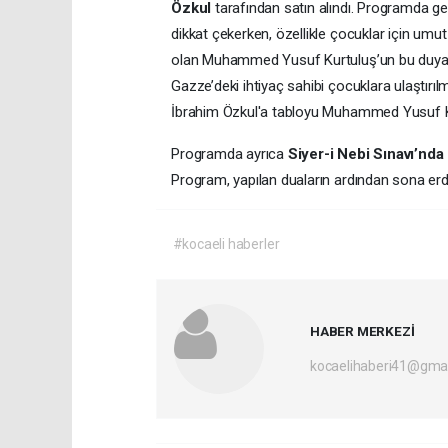
Özkul
tarafından satın alındı. Programda ger
dikkat çekerken, özellikle çocuklar için um
olan Muhammed Yusuf Kurtuluş’un bu duyarlı kat
Gazze’deki ihtiyaç sahibi çocuklara ulaştırı
İbrahim Özkul'a tabloyu Muhammed Yusuf Ku
Programda ayrıca
Siyer-i Nebi Sınavı’nda
Program, yapılan duaların ardından sona erd
#kocaeli haberler
HABER MERKEZİ
kocaelihaberi41@gma