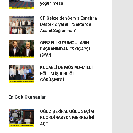
yoğun mesai
SP Gebze'den Servis Esnafına
Destek Ziyareti: ''Sektörde
Adalet Sağlanmalı''
GEBZELİ KUYUMCULARIN
BAŞKANINDAN ESKİÇARŞI
İSYANI!
KOCAELİ’DE MÜSİAD-MİLLİ
EĞİTİM İŞ BİRLİĞİ
GÖRÜŞMESİ
En Çok Okunanlar
OĞUZ ŞERİFALİOĞLU SEÇİM
KOORDİNASYON MERKEZİNİ
AÇTI