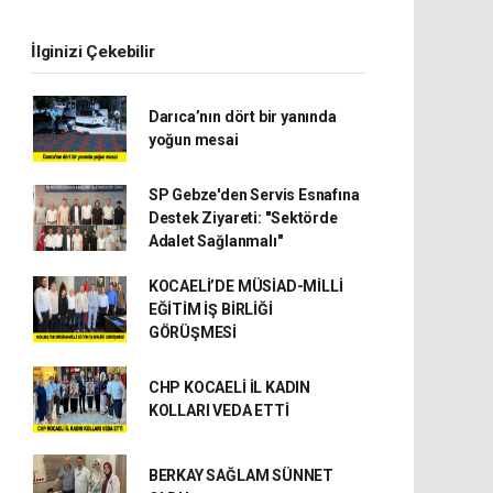
İlginizi Çekebilir
Darıca’nın dört bir yanında
yoğun mesai
SP Gebze'den Servis Esnafına
Destek Ziyareti: ''Sektörde
Adalet Sağlanmalı''
KOCAELİ’DE MÜSİAD-MİLLİ
EĞİTİM İŞ BİRLİĞİ
GÖRÜŞMESİ
CHP KOCAELİ İL KADIN
KOLLARI VEDA ETTİ
BERKAY SAĞLAM SÜNNET