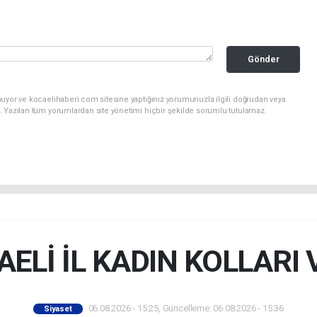
Gönder
nuyor ve kocaelihaberi.com sitesine yaptığınız yorumunuzla ilgili doğrudan veya
. Yazılan tüm yorumlardan site yönetimi hiçbir şekilde sorumlu tutulamaz.
ELİ İL KADIN KOLLARI 
06.08.2026 - 15:25, Güncelleme: 06.08.2026 - 15:36
Siyaset