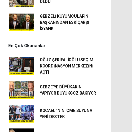
OLDU
GEBZELİ KUYUMCULARIN
BAŞKANINDAN ESKİÇARŞI
İSYANI!
En Çok Okunanlar
OĞUZ ŞERİFALİOĞLU SEÇİM
KOORDİNASYON MERKEZİNİ
AÇTI
GEBZE’YE BÜYÜKAKIN
YAPIYOR BÜYÜKGÖZ BAKIYOR
KOCAELİ’NİN İÇME SUYUNA
YENİ DESTEK