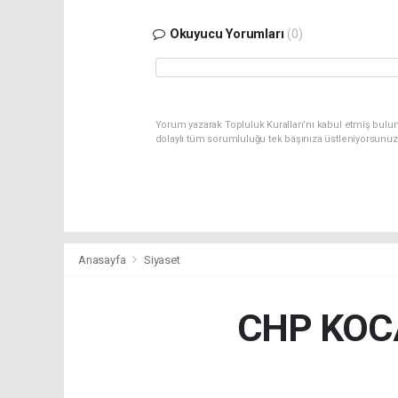
Okuyucu Yorumları
(0)
Yorum yazarak Topluluk Kuralları’nı kabul etmiş bulu
dolaylı tüm sorumluluğu tek başınıza üstleniyorsunuz
Anasayfa
Siyaset
CHP KOCA