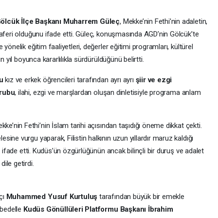
ölcük İlçe Başkanı Muharrem Güleç
, Mekke’nin Fethi’nin adaletin,
zaferi olduğunu ifade etti. Güleç, konuşmasında AGD’nin Gölcük’te
önelik eğitim faaliyetleri, değerler eğitimi programları, kültürel
n yıl boyunca kararlılıkla sürdürüldüğünü belirtti.
u
kız ve erkek öğrencileri tarafından ayrı ayrı
şiir ve ezgi
rubu
, ilahi, ezgi ve marşlardan oluşan dinletisiyle programa anlam
ekke’nin Fethi’nin İslam tarihi açısından taşıdığı öneme dikkat çekti.
ine vurgu yaparak, Filistin halkının uzun yıllardır maruz kaldığı
ı ifade etti. Kudüs’ün özgürlüğünün ancak bilinçli bir duruş ve adalet
ile getirdi.
çı
Muhammed Yusuf Kurtuluş
tarafından büyük bir emekle
bedelle
Kudüs Gönüllüleri Platformu Başkanı İbrahim