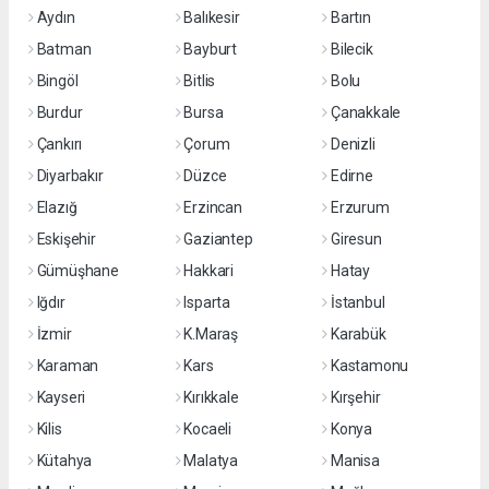
Aydın
Balıkesir
Bartın
Batman
Bayburt
Bilecik
Bingöl
Bitlis
Bolu
Burdur
Bursa
Çanakkale
Çankırı
Çorum
Denizli
Diyarbakır
Düzce
Edirne
Elazığ
Erzincan
Erzurum
Eskişehir
Gaziantep
Giresun
Gümüşhane
Hakkari
Hatay
Iğdır
Isparta
İstanbul
İzmir
K.Maraş
Karabük
Karaman
Kars
Kastamonu
Kayseri
Kırıkkale
Kırşehir
Kilis
Kocaeli
Konya
Kütahya
Malatya
Manisa