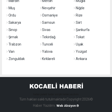
Mardin
Mersin
Muğla
Muş
Nevşehir
Niğde
Ordu
Osmaniye
Rize
Sakarya
Samsun
Siirt
Sinop
Sivas
Şanlıurfa
Şırnak
Tekirdağ
Tokat
Trabzon
Tunceli
Uşak
Van
Yalova
Yozgat
Zonguldak
Kırklareli
Ankara
haber paketi
haber scripti
haber yazılımı
Tüm hakları saklı tutulmaktadır.Copyright 2026©
Haber Yazılımı:
Web Aksiyon ®