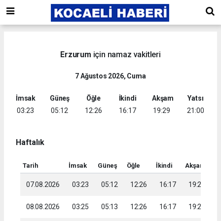
Erzurum
için namaz vakitleri
7 Ağustos 2026, Cuma
İmsak
Güneş
Öğle
İkindi
Akşam
Yatsı
03:23
05:12
12:26
16:17
19:29
21:00
Haftalık
Tarih
İmsak
Güneş
Öğle
İkindi
Akşam
Ya
07.08.2026
03:23
05:12
12:26
16:17
19:29
2
08.08.2026
03:25
05:13
12:26
16:17
19:28
2