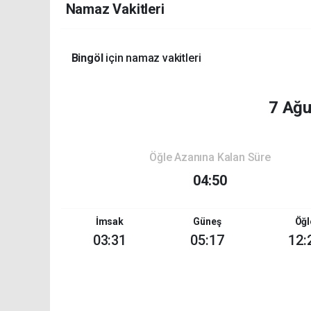
Namaz Vakitleri
Bingöl
için namaz vakitleri
7 Ağ
Öğle Azanına Kalan Süre
04:50
İmsak
Güneş
Öğl
03:31
05:17
12: