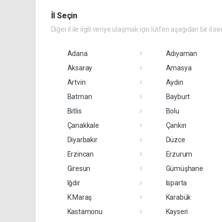
İl Seçin
Diğer il ile ilgili veriye ulaşmak için lütfen aşağıdan bir il se
Adana
Adıyaman
Aksaray
Amasya
Artvin
Aydın
Batman
Bayburt
Bitlis
Bolu
Çanakkale
Çankırı
Diyarbakır
Düzce
Erzincan
Erzurum
Giresun
Gümüşhane
Iğdır
Isparta
K.Maraş
Karabük
Kastamonu
Kayseri