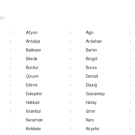
çin
Afyon
Ağrı
Antalya
Ardahan
Balıkesir
Bartın
Bilecik
Bingöl
Burdur
Bursa
Çorum
Denizli
Edirne
Elazığ
Eskişehir
Gaziantep
Hakkari
Hatay
İstanbul
İzmir
Karaman
Kars
Kırıkkale
Kırşehir