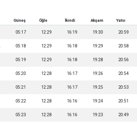
Güneş
Öğle
İkindi
Akşam
Yatsı
1
05:17
12:29
16:19
19:30
20:59
2
05:18
12:29
16:18
19:29
20:58
4
05:19
12:29
16:18
19:28
20:56
5
05:20
12:28
16:17
19:26
20:54
6
05:21
12:28
16:17
19:25
20:53
8
05:22
12:28
16:16
19:24
20:51
9
05:23
12:28
16:16
19:23
20:49