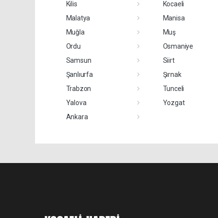
Kilis
Kocaeli
Malatya
Manisa
Muğla
Muş
Ordu
Osmaniye
Samsun
Siirt
Şanlıurfa
Şırnak
Trabzon
Tunceli
Yalova
Yozgat
Ankara
Pro-0.147