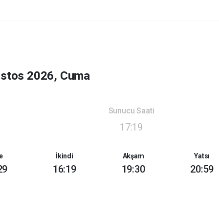
ustos 2026, Cuma
Sunucu Saati
17:19
e
İkindi
Akşam
Yatsı
29
16:19
19:30
20:59