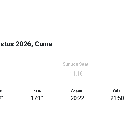
ustos 2026, Cuma
Sunucu Saati
11:16
e
İkindi
Akşam
Yatsı
21
17:11
20:22
21:50