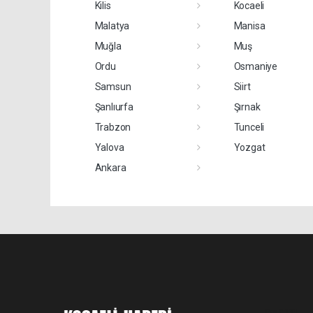
Kilis
Kocaeli
Malatya
Manisa
Muğla
Muş
Ordu
Osmaniye
Samsun
Siirt
Şanlıurfa
Şırnak
Trabzon
Tunceli
Yalova
Yozgat
Ankara
Pro-0.133