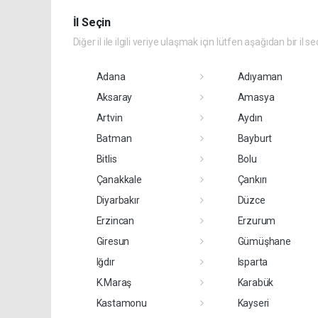
İl Seçin
Diğer il ile ilgili veriye ulaşmak için lütfen aşağıdan bir il se
Adana
Adıyaman
Aksaray
Amasya
Artvin
Aydın
Batman
Bayburt
Bitlis
Bolu
Çanakkale
Çankırı
Diyarbakır
Düzce
Erzincan
Erzurum
Giresun
Gümüşhane
Iğdır
Isparta
K.Maraş
Karabük
Kastamonu
Kayseri