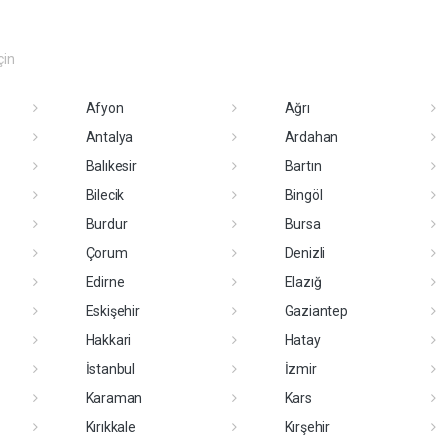
çin
Afyon
Ağrı
Antalya
Ardahan
Balıkesir
Bartın
Bilecik
Bingöl
Burdur
Bursa
Çorum
Denizli
Edirne
Elazığ
Eskişehir
Gaziantep
Hakkari
Hatay
İstanbul
İzmir
Karaman
Kars
Kırıkkale
Kırşehir