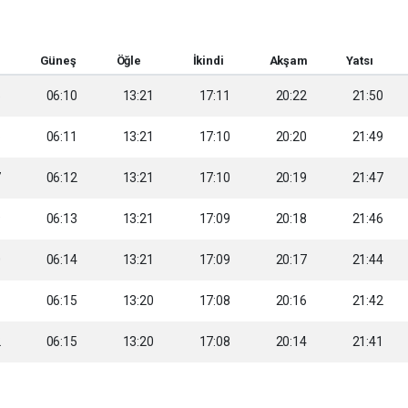
Güneş
Öğle
İkindi
Akşam
Yatsı
5
06:10
13:21
17:11
20:22
21:50
6
06:11
13:21
17:10
20:20
21:49
7
06:12
13:21
17:10
20:19
21:47
9
06:13
13:21
17:09
20:18
21:46
0
06:14
13:21
17:09
20:17
21:44
1
06:15
13:20
17:08
20:16
21:42
2
06:15
13:20
17:08
20:14
21:41