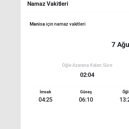
Namaz Vakitleri
Manisa
için namaz vakitleri
7 Ağ
Öğle Azanına Kalan Süre
02:04
İmsak
Güneş
Öğl
04:25
06:10
13: