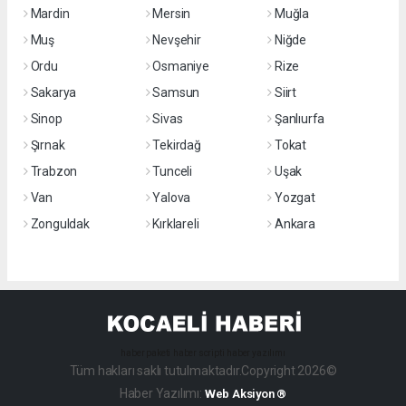
Mardin
Mersin
Muğla
Muş
Nevşehir
Niğde
Ordu
Osmaniye
Rize
Sakarya
Samsun
Siirt
Sinop
Sivas
Şanlıurfa
Şırnak
Tekirdağ
Tokat
Trabzon
Tunceli
Uşak
Van
Yalova
Yozgat
Zonguldak
Kırklareli
Ankara
haber paketi
haber scripti
haber yazılımı
Tüm hakları saklı tutulmaktadır.Copyright 2026©
Haber Yazılımı:
Web Aksiyon ®