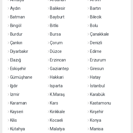
Aydın
Balıkesir
Bartın
Batman
Bayburt
Bilecik
Bingöl
Bitlis
Bolu
Burdur
Bursa
Çanakkale
Çankırı
Çorum
Denizli
Diyarbakır
Düzce
Edirne
Elazığ
Erzincan
Erzurum
Eskişehir
Gaziantep
Giresun
Gümüşhane
Hakkari
Hatay
Iğdır
Isparta
İstanbul
İzmir
K.Maraş
Karabük
Karaman
Kars
Kastamonu
Kayseri
Kırıkkale
Kırşehir
Kilis
Kocaeli
Konya
Kütahya
Malatya
Manisa