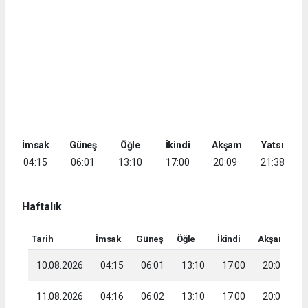
İmsak
Güneş
Öğle
İkindi
Akşam
Yatsı
04:15
06:01
13:10
17:00
20:09
21:38
Haftalık
Tarih
İmsak
Güneş
Öğle
İkindi
Akşam
Ya
10.08.2026
04:15
06:01
13:10
17:00
20:09
2
11.08.2026
04:16
06:02
13:10
17:00
20:08
2