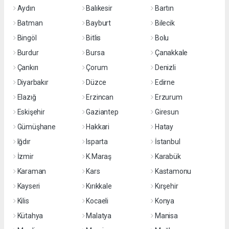
Aydın
Balıkesir
Bartın
Batman
Bayburt
Bilecik
Bingöl
Bitlis
Bolu
Burdur
Bursa
Çanakkale
Çankırı
Çorum
Denizli
Diyarbakır
Düzce
Edirne
Elazığ
Erzincan
Erzurum
Eskişehir
Gaziantep
Giresun
Gümüşhane
Hakkari
Hatay
Iğdır
Isparta
İstanbul
İzmir
K.Maraş
Karabük
Karaman
Kars
Kastamonu
Kayseri
Kırıkkale
Kırşehir
Kilis
Kocaeli
Konya
Kütahya
Malatya
Manisa