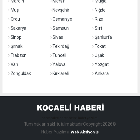
Mardin
Mersin
Muğla
Muş
Nevşehir
Niğde
Ordu
Osmaniye
Rize
Sakarya
Samsun
Siirt
Sinop
Sivas
Şanlıurfa
Şırnak
Tekirdağ
Tokat
Trabzon
Tunceli
Uşak
Van
Yalova
Yozgat
Zonguldak
Kırklareli
Ankara
haber paketi
haber scripti
haber yazılımı
Tüm hakları saklı tutulmaktadır.Copyright 2026©
Haber Yazılımı:
Web Aksiyon ®