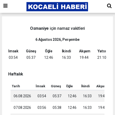
Osmaniye
için namaz vakitleri
6 Ağustos 2026, Perşembe
İmsak
Güneş
Öğle
İkindi
Akşam
Yatsı
03:54
05:37
12:46
16:33
19:44
21:10
Haftalık
Tarih
İmsak
Güneş
Öğle
İkindi
Akşam
Ya
06.08.2026
03:54
05:37
12:46
16:33
19:44
2
07.08.2026
03:56
05:38
12:46
16:33
19:43
2