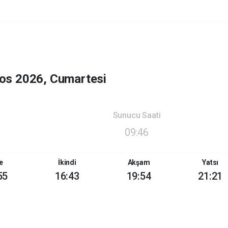
os 2026, Cumartesi
Sunucu Saati
09:46
e
İkindi
Akşam
Yatsı
55
16:43
19:54
21:21