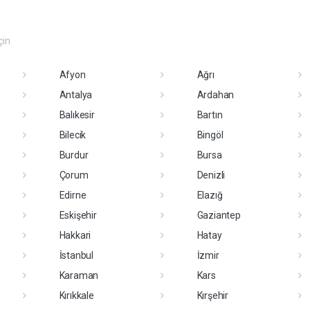
çin
Afyon
Ağrı
Antalya
Ardahan
Balıkesir
Bartın
Bilecik
Bingöl
Burdur
Bursa
Çorum
Denizli
Edirne
Elazığ
Eskişehir
Gaziantep
Hakkari
Hatay
İstanbul
İzmir
Karaman
Kars
Kırıkkale
Kırşehir