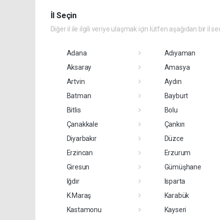
İl Seçin
Diğer il ile ilgili veriye ulaşmak için lütfen aşağıdan bir il se
Adana
Adıyaman
Aksaray
Amasya
Artvin
Aydın
Batman
Bayburt
Bitlis
Bolu
Çanakkale
Çankırı
Diyarbakır
Düzce
Erzincan
Erzurum
Giresun
Gümüşhane
Iğdır
Isparta
K.Maraş
Karabük
Kastamonu
Kayseri