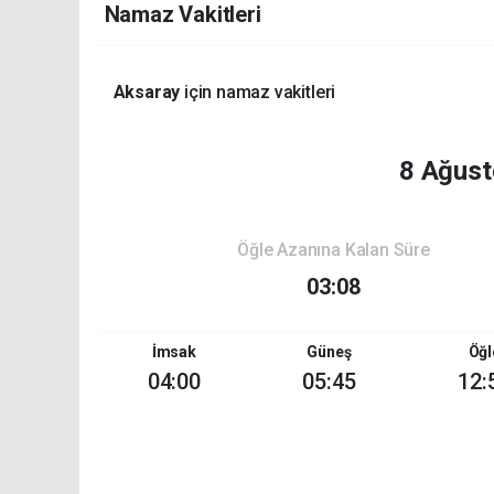
Namaz Vakitleri
Aksaray
için namaz vakitleri
8 Ağust
Öğle Azanına Kalan Süre
03:08
İmsak
Güneş
Öğl
04:00
05:45
12: