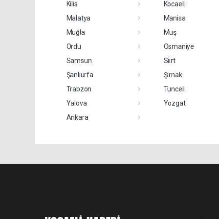
Kilis
Kocaeli
Malatya
Manisa
Muğla
Muş
Ordu
Osmaniye
Samsun
Siirt
Şanlıurfa
Şırnak
Trabzon
Tunceli
Yalova
Yozgat
Ankara
Pro-0.182