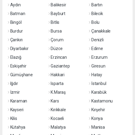
Aydın
Balıkesir
Bartın
Batman
Bayburt
Bilecik
Bingöl
Bitlis
Bolu
Burdur
Bursa
Çanakkale
Çankırı
Çorum
Denizli
Diyarbakır
Düzce
Edirne
Elazığ
Erzincan
Erzurum
Eskişehir
Gaziantep
Giresun
Gümüşhane
Hakkari
Hatay
Iğdır
Isparta
İstanbul
İzmir
K.Maraş
Karabük
Karaman
Kars
Kastamonu
Kayseri
Kırıkkale
Kırşehir
Kilis
Kocaeli
Konya
Kütahya
Malatya
Manisa