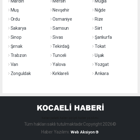
Mardin
Mersin
Muğla
Muş
Nevşehir
Niğde
Ordu
Osmaniye
Rize
Sakarya
Samsun
Siirt
Sinop
Sivas
Şanlıurfa
Şırnak
Tekirdağ
Tokat
Trabzon
Tunceli
Uşak
Van
Yalova
Yozgat
Zonguldak
Kırklareli
Ankara
haber paketi
haber scripti
haber yazılımı
Tüm hakları saklı tutulmaktadır.Copyright 2026©
Haber Yazılımı:
Web Aksiyon ®