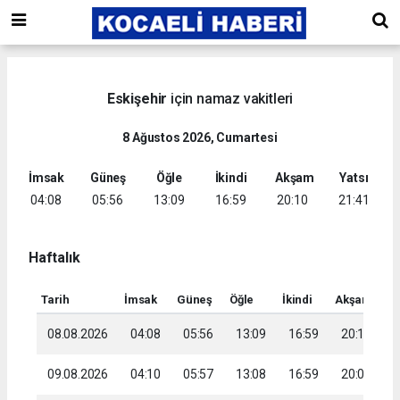
Eskişehir
için namaz vakitleri
8 Ağustos 2026, Cumartesi
İmsak
Güneş
Öğle
İkindi
Akşam
Yatsı
04:08
05:56
13:09
16:59
20:10
21:41
Haftalık
Tarih
İmsak
Güneş
Öğle
İkindi
Akşam
Ya
08.08.2026
04:08
05:56
13:09
16:59
20:10
2
09.08.2026
04:10
05:57
13:08
16:59
20:09
2