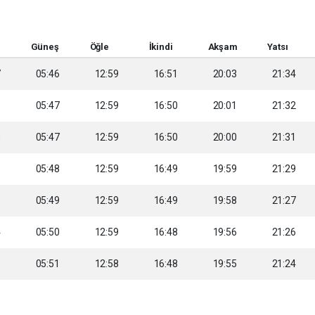
Güneş
Öğle
İkindi
Akşam
Yatsı
7
05:46
12:59
16:51
20:03
21:34
9
05:47
12:59
16:50
20:01
21:32
0
05:47
12:59
16:50
20:00
21:31
1
05:48
12:59
16:49
19:59
21:29
3
05:49
12:59
16:49
19:58
21:27
4
05:50
12:59
16:48
19:56
21:26
6
05:51
12:58
16:48
19:55
21:24