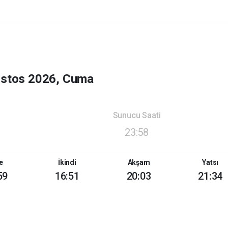
ustos 2026, Cuma
Sunucu Saati
23:58
e
İkindi
Akşam
Yatsı
59
16:51
20:03
21:34