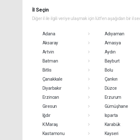
İl Seçin
Diğer il ile ilgili veriye ulaşmak için lütfen aşağıdan bir il se
Adana
Adıyaman
Aksaray
Amasya
Artvin
Aydın
Batman
Bayburt
Bitlis
Bolu
Çanakkale
Çankırı
Diyarbakır
Düzce
Erzincan
Erzurum
Giresun
Gümüşhane
Iğdır
Isparta
K.Maraş
Karabük
Kastamonu
Kayseri