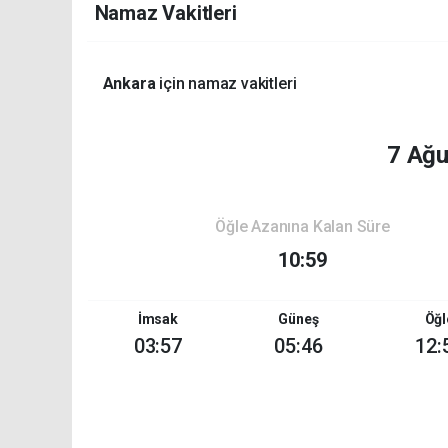
Namaz Vakitleri
Ankara
için namaz vakitleri
7 Ağ
Öğle Azanına Kalan Süre
10:59
İmsak
Güneş
Öğl
03:57
05:46
12: