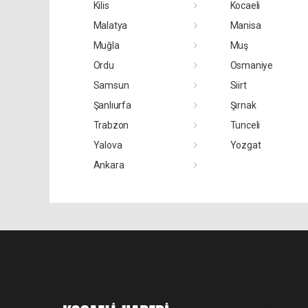
Kilis
Kocaeli
Malatya
Manisa
Muğla
Muş
Ordu
Osmaniye
Samsun
Siirt
Şanlıurfa
Şırnak
Trabzon
Tunceli
Yalova
Yozgat
Ankara
Pro-1.322