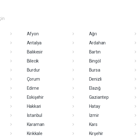
çin
Afyon
Ağrı
Antalya
Ardahan
Balıkesir
Bartın
Bilecik
Bingöl
Burdur
Bursa
Çorum
Denizli
Edirne
Elazığ
Eskişehir
Gaziantep
Hakkari
Hatay
İstanbul
İzmir
Karaman
Kars
Kırıkkale
Kırşehir