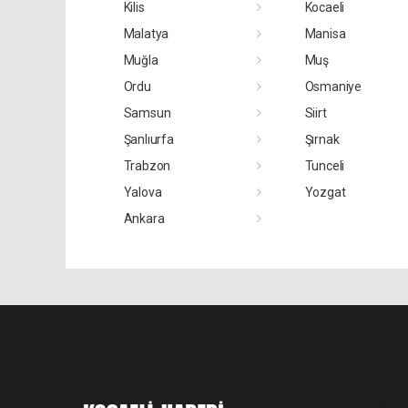
Kilis
Kocaeli
Malatya
Manisa
Muğla
Muş
Ordu
Osmaniye
Samsun
Siirt
Şanlıurfa
Şırnak
Trabzon
Tunceli
Yalova
Yozgat
Ankara
Pro-0.150