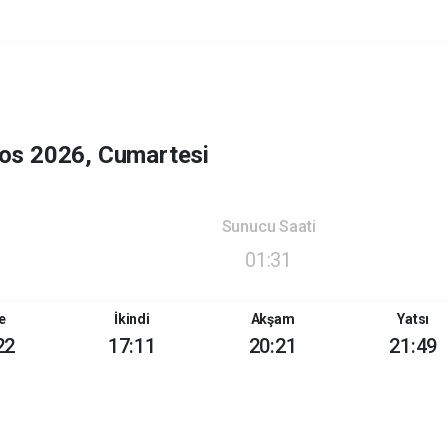
os 2026, Cumartesi
Sunucu Saati
01:31
e
İkindi
Akşam
Yatsı
22
17:11
20:21
21:49