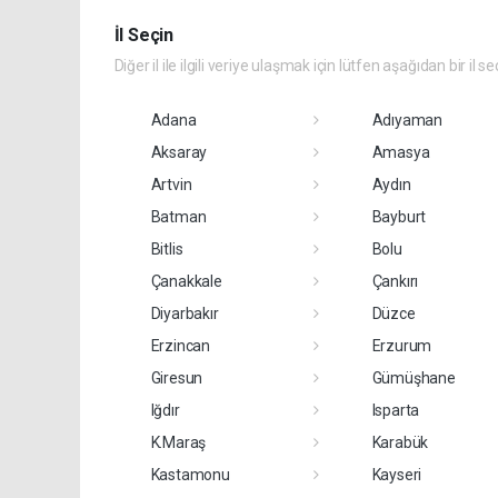
İl Seçin
Diğer il ile ilgili veriye ulaşmak için lütfen aşağıdan bir il se
Adana
Adıyaman
Aksaray
Amasya
Artvin
Aydın
Batman
Bayburt
Bitlis
Bolu
Çanakkale
Çankırı
Diyarbakır
Düzce
Erzincan
Erzurum
Giresun
Gümüşhane
Iğdır
Isparta
K.Maraş
Karabük
Kastamonu
Kayseri