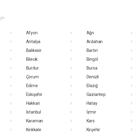
çin
Afyon
Ağrı
Antalya
Ardahan
Balıkesir
Bartın
Bilecik
Bingöl
Burdur
Bursa
Çorum
Denizli
Edirne
Elazığ
Eskişehir
Gaziantep
Hakkari
Hatay
İstanbul
İzmir
Karaman
Kars
Kırıkkale
Kırşehir