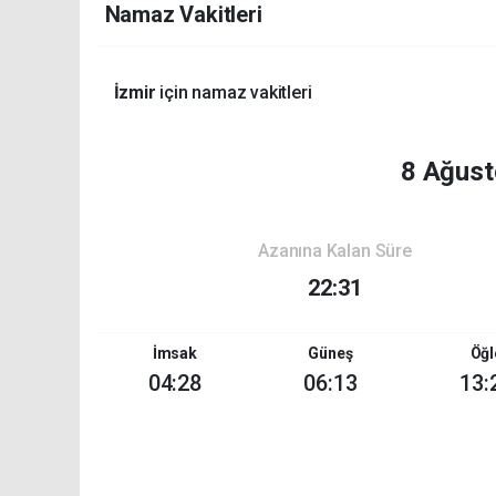
Namaz Vakitleri
İzmir
için namaz vakitleri
8 Ağust
Azanına Kalan Süre
22:31
İmsak
Güneş
Öğl
04:28
06:13
13: