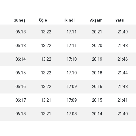
Güneş
Öğle
İkindi
Akşam
Yatsı
8
06:13
13:22
17:11
20:21
21:49
9
06:13
13:22
17:11
20:20
21:48
1
06:14
13:22
17:10
20:19
21:46
2
06:15
13:22
17:10
20:18
21:44
3
06:16
13:22
17:09
20:16
21:43
4
06:17
13:21
17:09
20:15
21:41
6
06:18
13:21
17:08
20:14
21:40