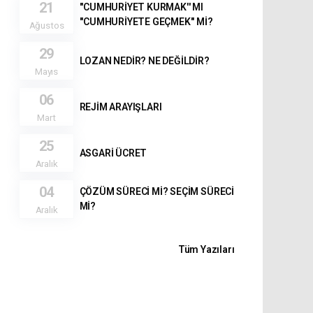
21
''CUMHURİYET KURMAK'' MI
''CUMHURİYETE GEÇMEK'' Mİ?
Ağustos
29
LOZAN NEDİR? NE DEĞİLDİR?
Mayıs
06
REJİM ARAYIŞLARI
Mart
25
ASGARİ ÜCRET
Aralık
04
ÇÖZÜM SÜRECİ Mİ? SEÇİM SÜRECİ
Mİ?
Aralık
Tüm Yazıları