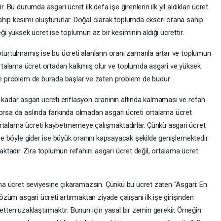
. Bu durumda asgari ücret ilk defa işe girenlerin ilk yıl aldıkları ücret
ahip kesimi oluştururlar. Doğal olarak toplumda ekseri orana sahip
ği yüksek ücret ise toplumun az bir kesiminin aldığı ücrettir.
oturtulmamış ise bu ücreti alanların oranı zamanla artar ve toplumun
talama ücret ortadan kalkmış olur ve toplumda asgari ve yüksek
şte problem de burada başlar ve zaten problem de budur.
e kadar asgari ücreti enflasyon oranının altında kalmaması ve refah
yorsa da aslında farkında olmadan asgari ücreti ortalama ücret
ortalama ücreti kaybetmemeye çalışmaktadırlar. Çünkü asgari ücret
 de böyle gider ise büyük oranını kapsayacak şekilde genişlemektedir.
tadır. Zira toplumun refahını asgari ücret değil, ortalama ücret
lama ücret seviyesine çıkaramazsın. Çünkü bu ücret zaten “Asgari: En
çözüm asgari ücreti artırmaktan ziyade çalışanı ilk işe girişinden
ücretten uzaklaştırmaktır. Bunun için yasal bir zemin gerekir. Örneğin