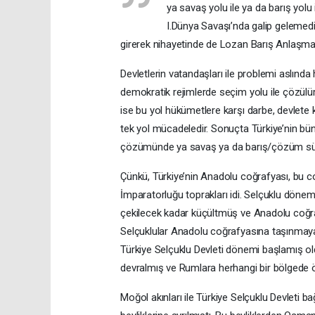
ya savaş yolu ile ya da barış yol
I.Dünya Savaşı’nda galip gelemediğ
girerek nihayetinde de Lozan Barış Anlaşm
Devletlerin vatandaşları ile problemi aslında
demokratik rejimlerde seçim yolu ile çözülür
ise bu yol hükümetlere karşı darbe, devlete 
tek yol mücadeledir. Sonuçta Türkiye’nin büny
çözümünde ya savaş ya da barış/çözüm süre
Çünkü, Türkiye’nin Anadolu coğrafyası, bu
İmparatorluğu toprakları idi. Selçuklu dönemi
çekilecek kadar küçültmüş ve Anadolu coğrafy
Selçuklular Anadolu coğrafyasına taşınmaya ba
Türkiye Selçuklu Devleti dönemi başlamış ol
devralmış ve Rumlara herhangi bir bölgede öz
Moğol akınları ile Türkiye Selçuklu Devleti ba