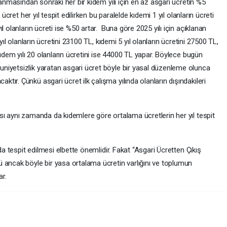
lanmasından sonraki her bir kıdem yılı için en az asgari ücretin %5
 ücret her yıl tespit edilirken bu paralelde kıdemi 1 yıl olanların ücreti
l olanların ücreti ise %50 artar. Buna göre 2025 yılı için açıklanan
yıl olanların ücretini 23100 TL, kıdemi 5 yıl olanların ücretini 27500 TL,
kıdem yılı 20 olanların ücretini ise 44000 TL yapar. Böylece bugün
niyetsizlik yaratan asgari ücret böyle bir yasal düzenleme olunca
ır. Çünkü asgari ücret ilk çalışma yılında olanların dışındakileri
sı aynı zamanda da kıdemlere göre ortalama ücretlerin her yıl tespit
da tespit edilmesi elbette önemlidir. Fakat “Asgari Ücretten Çıkış
 ancak böyle bir yasa ortalama ücretin varlığını ve toplumun
ar.