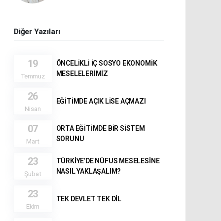
Diğer Yazıları
19
ÖNCELİKLİ İÇ SOSYO EKONOMİK
MESELELERİMİZ
Temmuz
26
EĞİTİMDE AÇIK LİSE AÇMAZI
Nisan
07
ORTA EĞİTİMDE BİR SİSTEM
SORUNU
Mart
23
TÜRKİYE’DE NÜFUS MESELESİNE
NASIL YAKLAŞALIM?
Şubat
23
TEK DEVLET TEK DİL
Ekim