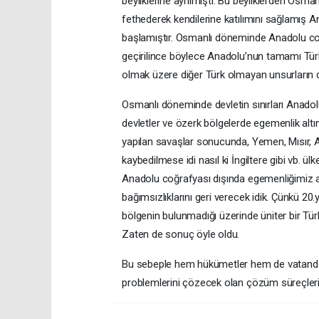
beyliklerine ayrılmıştı. Bu beyliklerden Osmanlı 
fethederek kendilerine katılımını sağlamış 
başlamıştır. Osmanlı döneminde Anadolu coğ
geçirilince böylece Anadolu’nun tamamı Türk
olmak üzere diğer Türk olmayan unsurların da
Osmanlı döneminde devletin sınırları Anadol
devletler ve özerk bölgelerde egemenlik altı
yapılan savaşlar sonucunda, Yemen, Mısır, Ara
kaybedilmese idi nasıl ki İngiltere gibi vb. ü
Anadolu coğrafyası dışında egemenliğimiz alt
bağımsızlıklarını geri verecek idik. Çünkü 20
bölgenin bulunmadığı üzerinde üniter bir Tür
Zaten de sonuç öyle oldu.
Bu sebeple hem hükümetler hem de vatandaşlar 
problemlerini çözecek olan çözüm süreçleri d