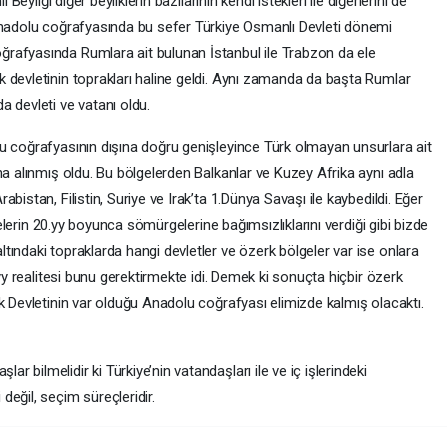
Beyliği diğer beyliklerin bazılarının kendi istekleri ile diğerlerini de
Anadolu coğrafyasında bu sefer Türkiye Osmanlı Devleti dönemi
rafyasında Rumlara ait bulunan İstanbul ile Trabzon da ele
 devletinin toprakları haline geldi. Aynı zamanda da başta Rumlar
 devleti ve vatanı oldu.
u coğrafyasının dışına doğru genişleyince Türk olmayan unsurlara ait
na alınmış oldu. Bu bölgelerden Balkanlar ve Kuzey Afrika aynı adla
bistan, Filistin, Suriye ve Irak’ta 1.Dünya Savaşı ile kaybedildi. Eğer
lkelerin 20.yy boyunca sömürgelerine bağımsızlıklarını verdiği gibi bizde
ındaki topraklarda hangi devletler ve özerk bölgeler var ise onlara
.yy realitesi bunu gerektirmekte idi. Demek ki sonuçta hiçbir özerk
k Devletinin var olduğu Anadolu coğrafyası elimizde kalmış olacaktı.
bilmelidir ki Türkiye’nin vatandaşları ile ve iç işlerindeki
eğil, seçim süreçleridir.