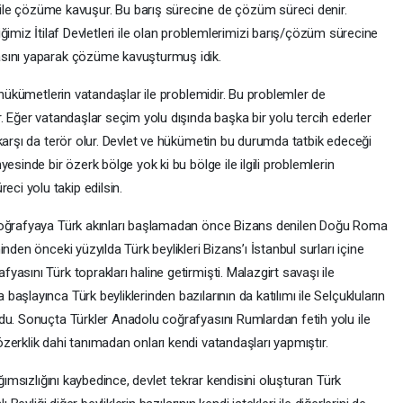
u ile çözüme kavuşur. Bu barış sürecine de çözüm süreci denir.
imiz İtilaf Devletleri ile olan problemlerimizi barış/çözüm sürecine
asını yaparak çözüme kavuşturmuş idik.
 hükümetlerin vatandaşlar ile problemidir. Bu problemler de
. Eğer vatandaşlar seçim yolu dışında başka bir yolu tercih ederler
karşı da terör olur. Devlet ve hükümetin bu durumda tatbik edeceği
esinde bir özerk bölge yok ki bu bölge ile ilgili problemlerin
ci yolu takip edilsin.
 coğrafyaya Türk akınları başlamadan önce Bizans denilen Doğu Roma
nden önceki yüzyılda Türk beylikleri Bizans’ı İstanbul surları içine
asını Türk toprakları haline getirmişti. Malazgirt savaşı ile
şlayınca Türk beyliklerinden bazılarının da katılımı ile Selçukluların
du. Sonuçta Türkler Anadolu coğrafyasını Rumlardan fetih yolu ile
erklik dahi tanımadan onları kendi vatandaşları yapmıştır.
ğımsızlığını kaybedince, devlet tekrar kendisini oluşturan Türk