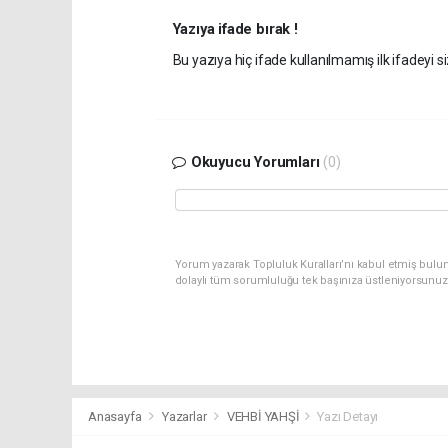
Yazıya ifade bırak !
Bu yazıya hiç ifade kullanılmamış ilk ifadeyi si
Okuyucu Yorumları
(0)
Yorum yazarak Topluluk Kuralları’nı kabul etmiş bulu
dolaylı tüm sorumluluğu tek başınıza üstleniyorsunuz
Anasayfa
Yazarlar
VEHBİ YAHŞİ
Yazı Detayı