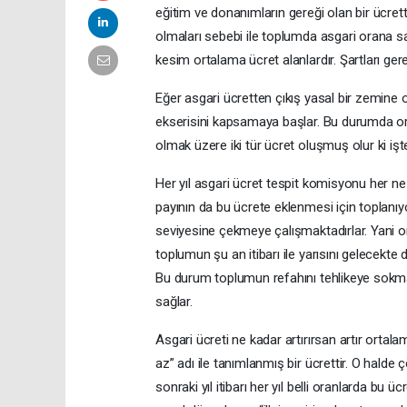
eğitim ve donanımların gereği olan bir ücrettir
olmaları sebebi ile toplumda asgari orana s
kesim ortalama ücret alanlardır. Şartları gere
Eğer asgari ücretten çıkış yasal bir zemine 
ekserisini kapsamaya başlar. Bu durumda or
olmak üzere iki tür ücret oluşmuş olur ki i
Her yıl asgari ücret tespit komisyonu her n
payının da bu ücrete eklenmesi için toplanı
seviyesine çekmeye çalışmaktadırlar. Yani 
toplumun şu an itibarı ile yarısını gelecekte
Bu durum toplumun refahını tehlikeye sokmak
sağlar.
Asgari ücreti ne kadar artırırsan artır orta
az” adı ile tanımlanmış bir ücrettir. O halde 
sonraki yıl itibarı her yıl belli oranlarda bu 