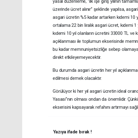
yasal düzenleme, “ilk işe giriş yılının tamam
üzerinde ücret alınır” şeklinde yapılsa, asgari
asgari ücretin %5 kadar artarken kıdemi 10 yı
ortalama 22 bin liralık asgari ücret, kıdemi 1 
kıdemi 10 yıl olanların ücretini 33000 TL ve 
açıklanması ile toplumun ekserisinde memnu
bu kadar memnuniyetsizliğe sebep olamayacakt
direkt etkileyemeyecektir.
Bu durumda asgari ücretin her yıl açıklanma
edilmesi demek olacaktır.
Görülüyor ki her yıl asgari ücretin ideal oran
Yasası”nın olması ondan da önemlidir. Çünkü
ekserisini kapsayarak refahını artırmayı sağl
Yazıya ifade bırak !