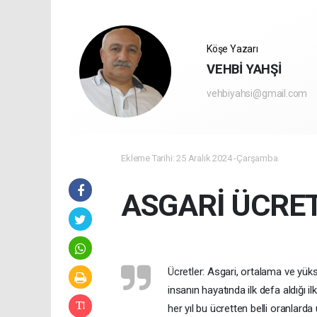
Köşe Yazarı
VEHBİ YAHŞİ
vehbiyahsi@gmail.com
Ekleme Tarihi: 25 Aralık 2024 -Çarşamba
ASGARİ ÜCRE
Ücretler: Asgari, ortalama ve yüks
insanın hayatında ilk defa aldığı il
her yıl bu ücretten belli oranlard