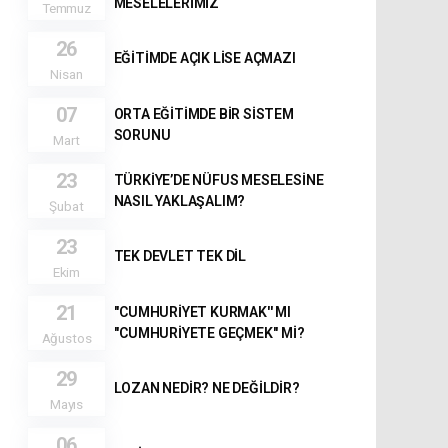
MESELELERİMİZ
Temmuz
26
EĞİTİMDE AÇIK LİSE AÇMAZI
Nisan
07
ORTA EĞİTİMDE BİR SİSTEM
SORUNU
Mart
23
TÜRKİYE’DE NÜFUS MESELESİNE
NASIL YAKLAŞALIM?
Şubat
23
TEK DEVLET TEK DİL
Ekim
21
''CUMHURİYET KURMAK'' MI
''CUMHURİYETE GEÇMEK'' Mİ?
Ağustos
29
LOZAN NEDİR? NE DEĞİLDİR?
Mayıs
06