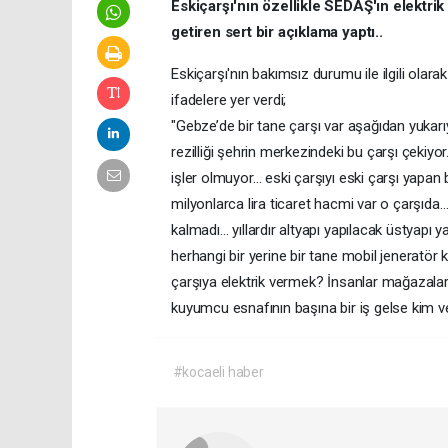
Eskiçarşı'nın özellikle SEDAŞ'ın elektrik
getiren sert bir açıklama yaptı..
Eskiçarşı'nın bakımsız durumu ile ilgili ola
ifadelere yer verdi;
"Gebze’de bir tane çarşı var aşağıdan yukar
rezilliği şehrin merkezindeki bu çarşı çeki
işler olmuyor… eski çarşıyı eski çarşı yapa
milyonlarca lira ticaret hacmi var o çarşı
kalmadı… yıllardır altyapı yapılacak üstyapı
herhangi bir yerine bir tane mobil jeneratör 
çarşıya elektrik vermek? İnsanlar mağazalar
kuyumcu esnafının başına bir iş gelse kim 
#kocaeli haber