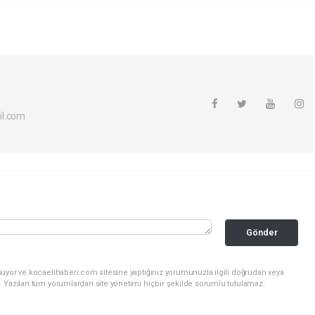
il.com
Gönder
nuyor ve kocaelihaberi.com sitesine yaptığınız yorumunuzla ilgili doğrudan veya
. Yazılan tüm yorumlardan site yönetimi hiçbir şekilde sorumlu tutulamaz.