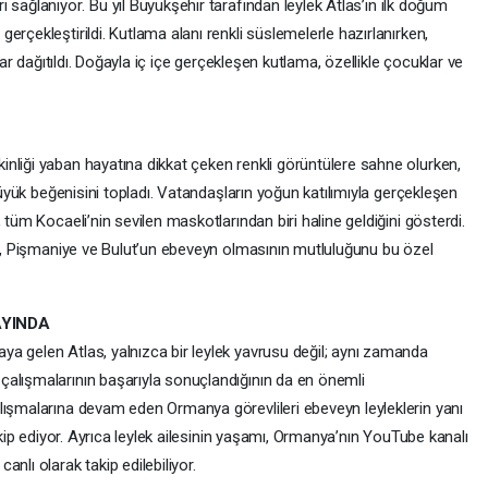
i sağlanıyor.
Bu yıl Büyükşehir tarafından leylek Atlas’ın ilk doğum
rçekleştirildi. Kutlama alanı renkli süslemelerle hazırlanırken,
klar dağıtıldı. Doğayla iç içe gerçekleşen kutlama, özellikle çocuklar ve
nliği yaban hayatına dikkat çeken renkli görüntülere sahne olurken,
 büyük beğenisini topladı. Vatandaşların yoğun katılımıyla gerçekleşen
 tüm Kocaeli’nin sevilen maskotlarından biri haline geldiğini gösterdi.
ler, Pişmaniye ve Bulut’un ebeveyn olmasının mutluluğunu bu özel
AYINDA
a gelen Atlas, yalnızca bir leylek yavrusu değil; aynı zamanda
alışmalarının başarıyla sonuçlandığının da en önemli
ışmalarına devam eden Ormanya görevlileri ebeveyn leyleklerin yanı
takip ediyor. Ayrıca leylek ailesinin yaşamı, Ormanya’nın YouTube kanalı
nlı olarak takip edilebiliyor.