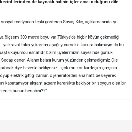
 kesintilerinden de kaynaklı halinin içler acısı olduğunu dile
rak sosyal medyadan tepki gösteren Savaş Kılıç, açıklamasında şu
ıya ölçsem 300 metre boyu var Türkiye’de hiçbir köyün çekmediği
yor… ya kravat takıp yukardan aşağı yürümekle kusura bakmayın da bu
n başta kuyumcu esnafıdır bizim üyelerimizin sayesinde günlük
da… Sedaş denen Allahın belası kurum yüzünden çekmediğimiz Çile
 yapılacak diye hevesle bekliyoruz… çok mu zor kardeşim çarşının
koyup elektrik gittiği zaman o jeneratörden ana hattı besleyerek
ını kapatamıyor akşam akşam karanlıkta bekliyor bir soygun olsa bir
verecek bunun hesabını??"