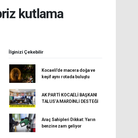
priz kutlama
İlginizi Çekebilir
Kocaeli'de macera doğa ve
keşif aynı rotada buluştu
AK PARTİ KOCAELİ BAŞKANI
TALUS’A MARDİNLİ DESTEĞİ
Araç Sahipleri Dikkat: Yarın
benzine zam geliyor