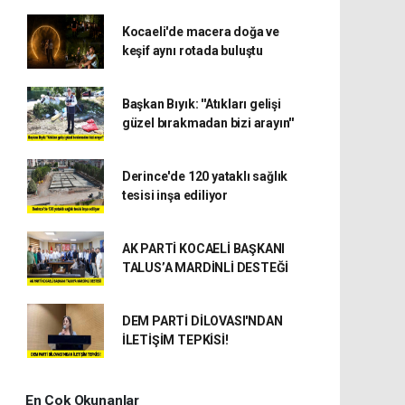
Kocaeli'de macera doğa ve
keşif aynı rotada buluştu
Başkan Bıyık: ''Atıkları gelişi
güzel bırakmadan bizi arayın''
Derince'de 120 yataklı sağlık
tesisi inşa ediliyor
AK PARTİ KOCAELİ BAŞKANI
TALUS’A MARDİNLİ DESTEĞİ
DEM PARTİ DİLOVASI'NDAN
İLETİŞİM TEPKİSİ!
En Çok Okunanlar