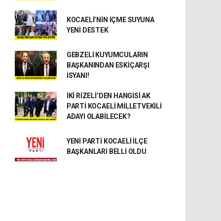
KOCAELİ’NİN İÇME SUYUNA
YENİ DESTEK
GEBZELİ KUYUMCULARIN
BAŞKANINDAN ESKİÇARŞI
İSYANI!
İKİ RİZELİ’DEN HANGİSİ AK
PARTİ KOCAELİ MİLLETVEKİLİ
ADAYI OLABİLECEK?
YENİ PARTİ KOCAELİ İLÇE
BAŞKANLARI BELLİ OLDU