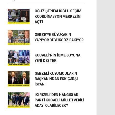
OĞUZ ŞERİFALİOĞLU SEÇİM
KOORDİNASYON MERKEZİNİ
AÇTI
GEBZE’YE BÜYÜKAKIN
YAPIYOR BÜYÜKGÖZ BAKIYOR
KOCAELİ’NİN İÇME SUYUNA
YENİ DESTEK
GEBZELİ KUYUMCULARIN
BAŞKANINDAN ESKİÇARŞI
İSYANI!
İKİ RİZELİ’DEN HANGİSİ AK
PARTİ KOCAELİ MİLLETVEKİLİ
ADAYI OLABİLECEK?