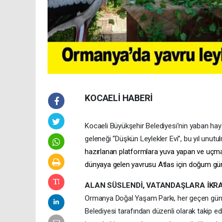
KOCAELİ HABERİ
Kocaeli Büyükşehir Belediyesi’nin yaban ha
geleneği “Düşkün Leylekler Evi”, bu yıl unutu
hazırlanan platformlara yuva yapan ve uçma ka
dünyaya gelen yavrusu Atlas için doğum gü
ALAN SÜSLENDİ, VATANDAŞLARA İKRA
Ormanya Doğal Yaşam Parkı, her geçen gün 
Belediyesi tarafından düzenli olarak takip edile