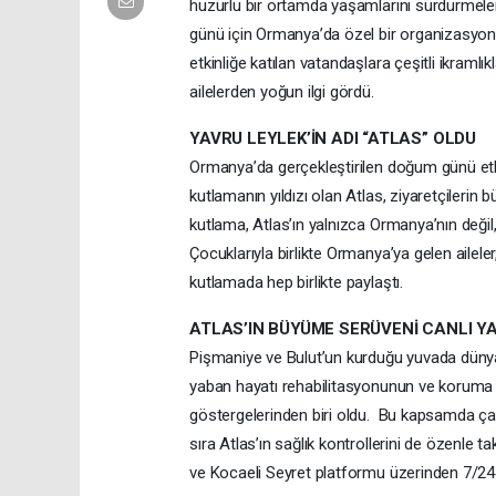
huzurlu bir ortamda yaşamlarını sürdürmeler
günü için Ormanya’da özel bir organizasyon ge
etkinliğe katılan vatandaşlara çeşitli ikramlı
ailelerden yoğun ilgi gördü.
YAVRU LEYLEK’İN ADI “ATLAS” OLDU
Ormanya’da gerçekleştirilen doğum günü etki
kutlamanın yıldızı olan Atlas, ziyaretçilerin
kutlama, Atlas’ın yalnızca Ormanya’nın değil,
Çocuklarıyla birlikte Ormanya’ya gelen aile
kutlamada hep birlikte paylaştı.
ATLAS’IN BÜYÜME SERÜVENİ CANLI Y
Pişmaniye ve Bulut’un kurduğu yuvada dünyay
yaban hayatı rehabilitasyonunun ve koruma ç
göstergelerinden biri oldu. Bu kapsamda çal
sıra Atlas’ın sağlık kontrollerini de özenle 
ve Kocaeli Seyret platformu üzerinden 7/24 ca