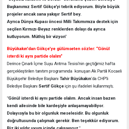
Başkanımız Sertif Gökçe’yi tebrik ediyorum. Böyle büyük
projeler ancak sana yakışır Sertif bey.
Ayrıca Dünya Kupası öncesi Milli Takımımıza destek için
seçilen Kırmızı-Beyaz renklerden dolayı da ayrıca
kutluyorum. Müthiş bir vizyon"
Büyükakın'dan Gökçe'ye gülümseten sözler: “Gönül
isterdi ki aynı partide olalım”
Derince Çınarlı İçme Suyu Arıtma Tesisi'nin geçtiğimiz hafta
gerçekleştirilen tanıtım programında konuşan Ak Partili Kocaeli
Büyükşehir Belediye Başkanı
Tahir Büyükakın
'da CHP'li
Belediye Başkanı
Sertif Gökçe
için şu ifadeleri kullanmıştı;
"
Gönül isterdi ki aynı partide olalım. Ancak insan bazen
kendi ailesinde bile kardeşiyle anlaşamayabiliyor.
Dolayısıyla bu bir olgunluk meselesidir. Bu olgunluk
doğrultusunda çalışmak gerekir. Ben teşekkür ediyorum.
Biz iki yıldır uyum içinde çalışıyoruz."