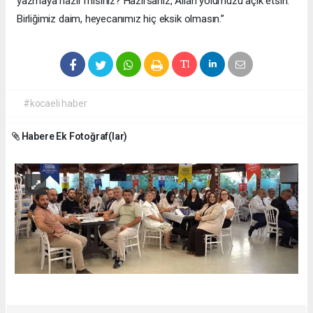
yazmaya hazır mısınız? Hazırsanız, Allah yolumuzu açık etsin.
Birliğimiz daim, heyecanımız hiç eksik olmasın.”
#kocaeli haber
Habere Ek Fotoğraf(lar)