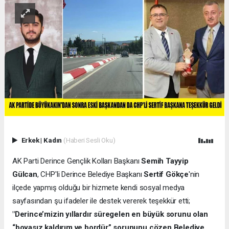
Erkek
|
Kadın
(Haberi Sesli Oku)
AK Parti Derince Gençlik Kolları Başkanı
Semih Tayyip
Gülcan
, CHP'li Derince Belediye Başkanı
Sertif Gökçe
'nin
ilçede yapmış olduğu bir hizmete kendi sosyal medya
sayfasından şu ifadeler ile destek vererek teşekkür etti;
"Derince’mizin yıllardır süregelen en büyük sorunu olan
“boyasız kaldırım ve bordür” sorununu çözen Belediye