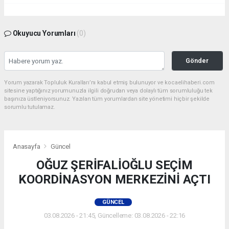
Okuyucu Yorumları
(0)
Gönder
Yorum yazarak Topluluk Kuralları’nı kabul etmiş bulunuyor ve kocaelihaberi.com
sitesine yaptığınız yorumunuzla ilgili doğrudan veya dolaylı tüm sorumluluğu tek
başınıza üstleniyorsunuz. Yazılan tüm yorumlardan site yönetimi hiçbir şekilde
sorumlu tutulamaz.
Anasayfa
Güncel
OĞUZ ŞERİFALİOĞLU SEÇİM
KOORDİNASYON MERKEZİNİ AÇTI
GÜNCEL
03.08.2026 - 21:45, Güncelleme: 03.08.2026 - 22:16