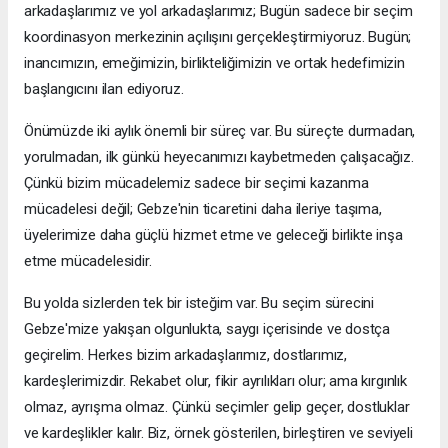
arkadaşlarımız ve yol arkadaşlarımız; Bugün sadece bir seçim
koordinasyon merkezinin açılışını gerçekleştirmiyoruz. Bugün;
inancımızın, emeğimizin, birlikteliğimizin ve ortak hedefimizin
başlangıcını ilan ediyoruz.
Önümüzde iki aylık önemli bir süreç var. Bu süreçte durmadan,
yorulmadan, ilk günkü heyecanımızı kaybetmeden çalışacağız.
Çünkü bizim mücadelemiz sadece bir seçimi kazanma
mücadelesi değil; Gebze'nin ticaretini daha ileriye taşıma,
üyelerimize daha güçlü hizmet etme ve geleceği birlikte inşa
etme mücadelesidir.
Bu yolda sizlerden tek bir isteğim var. Bu seçim sürecini
Gebze'mize yakışan olgunlukta, saygı içerisinde ve dostça
geçirelim. Herkes bizim arkadaşlarımız, dostlarımız,
kardeşlerimizdir. Rekabet olur, fikir ayrılıkları olur; ama kırgınlık
olmaz, ayrışma olmaz. Çünkü seçimler gelip geçer, dostluklar
ve kardeşlikler kalır. Biz, örnek gösterilen, birleştiren ve seviyeli