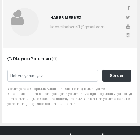
HABER MERKEZİ
kocaelihaberi41@gmail.com
Okuyucu Yorumları
(0)
Gönder
Yorum yazarak Topluluk Kuralları’nı kabul etmiş bulunuyor ve
kocaelihaberi.com sitesine yaptığınız yorumunuzla ilgili doğrudan veya dolaylı
tüm sorumluluğu tek başınıza üstleniyorsunuz. Yazılan tüm yorumlardan site
yönetimi hiçbir şekilde sorumlu tutulamaz.