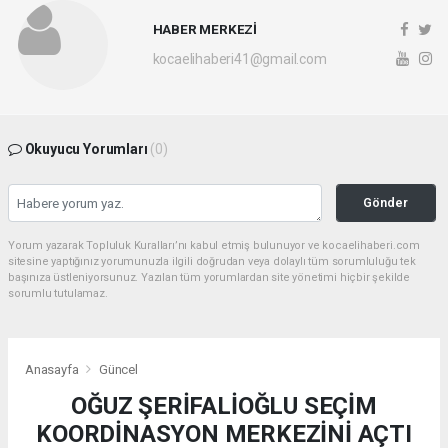
HABER MERKEZİ
kocaelihaberi41@gmail.com
Okuyucu Yorumları
(0)
Gönder
Yorum yazarak Topluluk Kuralları’nı kabul etmiş bulunuyor ve kocaelihaberi.com
sitesine yaptığınız yorumunuzla ilgili doğrudan veya dolaylı tüm sorumluluğu tek
başınıza üstleniyorsunuz. Yazılan tüm yorumlardan site yönetimi hiçbir şekilde
sorumlu tutulamaz.
Anasayfa
Güncel
OĞUZ ŞERİFALİOĞLU SEÇİM
KOORDİNASYON MERKEZİNİ AÇTI