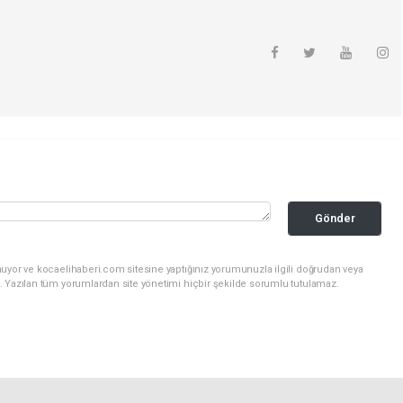
Gönder
nuyor ve kocaelihaberi.com sitesine yaptığınız yorumunuzla ilgili doğrudan veya
. Yazılan tüm yorumlardan site yönetimi hiçbir şekilde sorumlu tutulamaz.