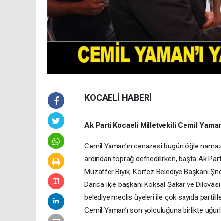
KOCAELİ HABERİ
Ak Parti Kocaeli Milletvekili Cemil Yama
Cemil Yaman’ın cenazesi bugün öğle namaz
ardından toprağ defnedilirken, başta Ak Parti
Muzaffer Bıyık, Körfez Belediye Başkanı Şn
Darıca ilçe başkanı Köksal Şakar ve Dilovası 
belediye meclis üyeleri ile çok sayıda parti
Cemil Yaman’ı son yolculuğuna birlikte uğurla