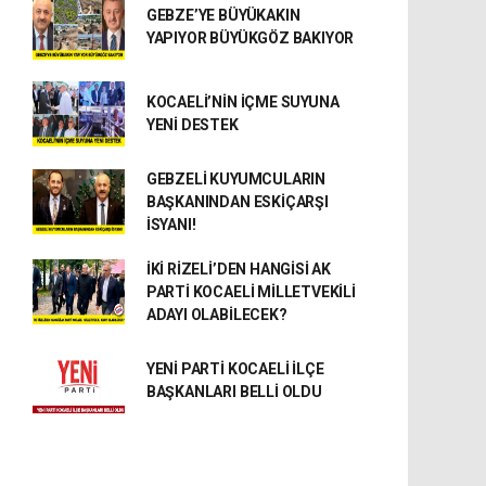
GEBZE’YE BÜYÜKAKIN
YAPIYOR BÜYÜKGÖZ BAKIYOR
KOCAELİ’NİN İÇME SUYUNA
YENİ DESTEK
GEBZELİ KUYUMCULARIN
BAŞKANINDAN ESKİÇARŞI
İSYANI!
İKİ RİZELİ’DEN HANGİSİ AK
PARTİ KOCAELİ MİLLETVEKİLİ
ADAYI OLABİLECEK?
YENİ PARTİ KOCAELİ İLÇE
BAŞKANLARI BELLİ OLDU