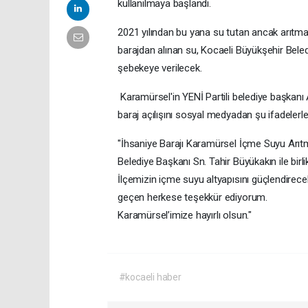
kullanılmaya başlandı.
2021 yılından bu yana su tutan ancak arıtm
barajdan alınan su, Kocaeli Büyükşehir Beledi
şebekeye verilecek.
Karamürsel'in YENİ Partili belediye başkanı
baraj açılışını sosyal medyadan şu ifadelerl
"İhsaniye Barajı Karamürsel İçme Suyu Arıtma
Belediye Başkanı Sn. Tahir Büyükakın ile birli
İlçemizin içme suyu altyapısını güçlendirecek
geçen herkese teşekkür ediyorum.
Karamürsel’imize hayırlı olsun."
#kocaeli haber