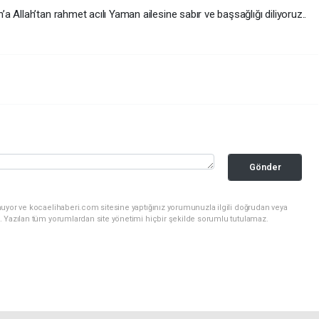
 Allah’tan rahmet acılı Yaman ailesine sabır ve başsağlığı diliyoruz..
Gönder
nuyor ve kocaelihaberi.com sitesine yaptığınız yorumunuzla ilgili doğrudan veya
. Yazılan tüm yorumlardan site yönetimi hiçbir şekilde sorumlu tutulamaz.