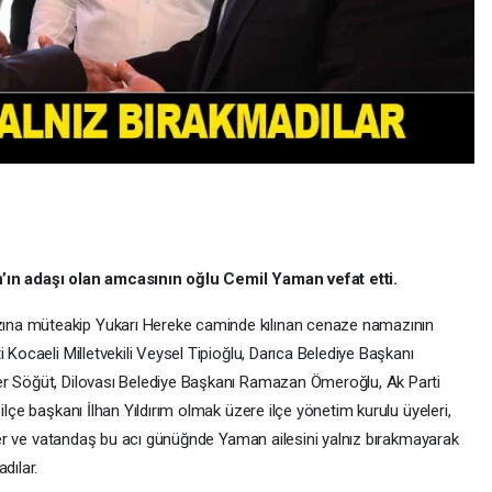
n’ın adaşı olan amcasının oğlu Cemil Yaman vefat etti.
ına müteakip Yukarı Hereke caminde kılınan cenaze namazının
 Kocaeli Milletvekili Veysel Tipioğlu, Darıca Belediye Başkanı
er Söğüt, Dilovası Belediye Başkanı Ramazan Ömeroğlu, Ak Parti
ilçe başkanı İlhan Yıldırım olmak üzere ilçe yönetim kurulu üyeleri,
liler ve vatandaş bu acı günüğnde Yaman ailesini yalnız bırakmayarak
dılar.