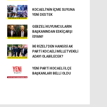
KOCAELİ’NİN İÇME SUYUNA
YENİ DESTEK
GEBZELİ KUYUMCULARIN
BAŞKANINDAN ESKİÇARŞI
İSYANI!
İKİ RİZELİ’DEN HANGİSİ AK
PARTİ KOCAELİ MİLLETVEKİLİ
ADAYI OLABİLECEK?
YENİ PARTİ KOCAELİ İLÇE
BAŞKANLARI BELLİ OLDU