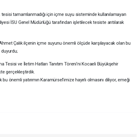
a tesisi tamamlanmadığı için içme suyu sisteminde kullanılamayan
yesi İSU Genel Müdürlüğü tarafından işletilecek tesiste arıtılarak
 Ahmet Çalık ilçenin içme suyunu önemli ölçüde karşılayacak olan bu
e duyurdu;
 Tesisi ve İletim Hatları Tanıtım Töreni’ni Kocaeli Büyükşehir
kte gerçekleştirdik.
 bu önemli yatırımın Karamürsel’imize hayırlı olmasını diliyor, emeği