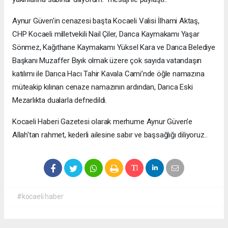
Aynur Güven'in cenazesi başta Kocaeli Valisi İlhami Aktaş,
CHP Kocaeli milletvekili Nail Çiler, Darıca Kaymakamı Yaşar
Sönmez, Kağıthane Kaymakamı Yüksel Kara ve Darıca Belediye
Başkanı Muzaffer Bıyık olmak üzere çok sayıda vatandaşın
katılımı ile Darıca Hacı Tahir Kavala Cami’nde öğle namazına
müteakip kılınan cenaze namazının ardından, Darıca Eski
Mezarlıkta dualarla defnedildi.
Kocaeli Haberi Gazetesi olarak merhume Aynur Güven'e
Allah'tan rahmet, kederli ailesine sabır ve başsağlığı diliyoruz..
#kocaeli haber