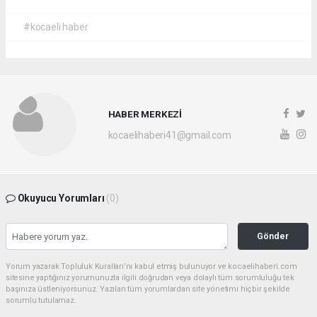
#kocaeli haber
HABER MERKEZİ
kocaelihaberi41@gmail.com
Okuyucu Yorumları
(0)
Gönder
Yorum yazarak Topluluk Kuralları’nı kabul etmiş bulunuyor ve kocaelihaberi.com
sitesine yaptığınız yorumunuzla ilgili doğrudan veya dolaylı tüm sorumluluğu tek
başınıza üstleniyorsunuz. Yazılan tüm yorumlardan site yönetimi hiçbir şekilde
sorumlu tutulamaz.