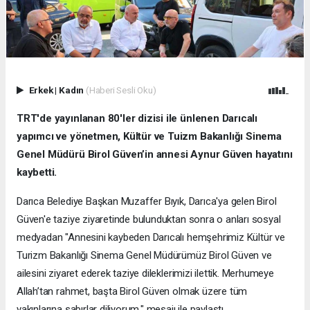
Erkek
|
Kadın
(Haberi Sesli Oku)
TRT'de yayınlanan 80'ler dizisi ile ünlenen Darıcalı
yapımcı ve yönetmen, Kültür ve Tuizm Bakanlığı Sinema
Genel Müdürü Birol Güven’in annesi Aynur Güven hayatını
kaybetti.
Darıca Belediye Başkan Muzaffer Bıyık, Darıca'ya gelen Birol
Güven'e taziye ziyaretinde bulunduktan sonra o anları sosyal
medyadan "Annesini kaybeden Darıcalı hemşehrimiz Kültür ve
Turizm Bakanlığı Sinema Genel Müdürümüz Birol Güven ve
ailesini ziyaret ederek taziye dileklerimizi ilettik. Merhumeye
Allah’tan rahmet, başta Birol Güven olmak üzere tüm
yakınlarına sabırlar diliyorum." mesajı ile paylaştı..