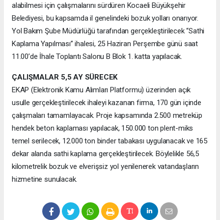
alabilmesi için çalışmalarını sürdüren Kocaeli Büyükşehir
Belediyesi, bu kapsamda il genelindeki bozuk yolları onarıyor.
Yol Bakım Şube Müdürlüğü tarafından gerçekleştirilecek “Sathi
Kaplama Yapılması” ihalesi, 25 Haziran Perşembe günü saat
11.00’de İhale Toplantı Salonu B Blok 1. katta yapılacak.
ÇALIŞMALAR 5,5 AY SÜRECEK
EKAP (Elektronik Kamu Alımları Platformu) üzerinden açık
usulle gerçekleştirilecek ihaleyi kazanan firma, 170 gün içinde
çalışmaları tamamlayacak. Proje kapsamında 2.500 metreküp
hendek beton kaplaması yapılacak, 150.000 ton plent-miks
temel serilecek, 12.000 ton binder tabakası uygulanacak ve 165
dekar alanda sathi kaplama gerçekleştirilecek. Böylelikle 56,5
kilometrelik bozuk ve elverişsiz yol yenilenerek vatandaşların
hizmetine sunulacak.