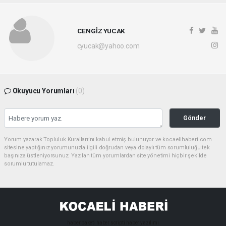
CENGİZ YUCAK
cyucak@yahoo.com
Okuyucu Yorumları
(0)
Gönder
Yorum yazarak Topluluk Kuralları’nı kabul etmiş bulunuyor ve kocaelihaberi.com
sitesine yaptığınız yorumunuzla ilgili doğrudan veya dolaylı tüm sorumluluğu tek
başınıza üstleniyorsunuz. Yazılan tüm yorumlardan site yönetimi hiçbir şekilde
sorumlu tutulamaz.
haber paketi
haber scripti
haber yazılımı