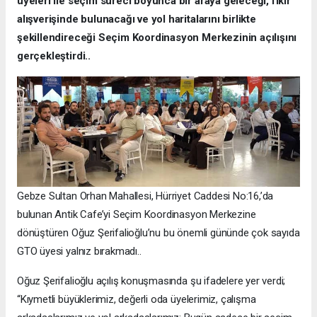
üyeleri ile seçim süreci boyunca bir araya geleceği, fikir
alışverişinde bulunacağı ve yol haritalarını birlikte
şekillendireceği Seçim Koordinasyon Merkezinin açılışını
gerçekleştirdi..
Gebze Sultan Orhan Mahallesi, Hürriyet Caddesi No:16,’da
bulunan Antik Cafe’yi Seçim Koordinasyon Merkezine
dönüştüren Oğuz Şerifalioğlu’nu bu önemli gününde çok sayıda
GTO üyesi yalnız bırakmadı..
Oğuz Şerifalioğlu açılış konuşmasında şu ifadelere yer verdi;
“Kıymetli büyüklerimiz, değerli oda üyelerimiz, çalışma