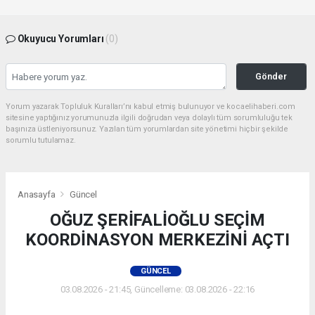
Okuyucu Yorumları
(0)
Gönder
Yorum yazarak Topluluk Kuralları’nı kabul etmiş bulunuyor ve kocaelihaberi.com
sitesine yaptığınız yorumunuzla ilgili doğrudan veya dolaylı tüm sorumluluğu tek
başınıza üstleniyorsunuz. Yazılan tüm yorumlardan site yönetimi hiçbir şekilde
sorumlu tutulamaz.
Anasayfa
Güncel
OĞUZ ŞERİFALİOĞLU SEÇİM
KOORDİNASYON MERKEZİNİ AÇTI
GÜNCEL
03.08.2026 - 21:45, Güncelleme: 03.08.2026 - 22:16