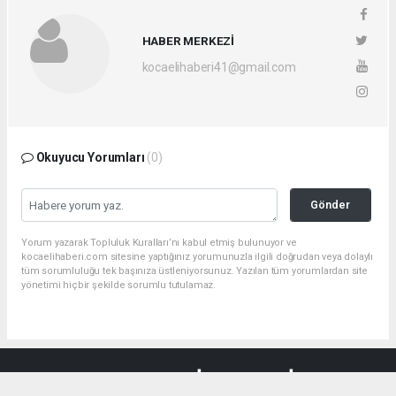
HABER MERKEZİ
kocaelihaberi41@gmail.com
Okuyucu Yorumları
(0)
Gönder
Yorum yazarak Topluluk Kuralları’nı kabul etmiş bulunuyor ve
kocaelihaberi.com sitesine yaptığınız yorumunuzla ilgili doğrudan veya dolaylı
tüm sorumluluğu tek başınıza üstleniyorsunuz. Yazılan tüm yorumlardan site
yönetimi hiçbir şekilde sorumlu tutulamaz.