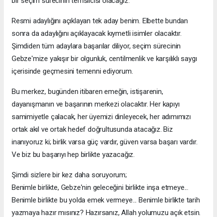
bir seçim sürecinin temsilcisi olacağız.
Resmi adaylığını açıklayan tek aday benim. Elbette bundan
sonra da adaylığını açıklayacak kıymetli isimler olacaktır.
Şimdiden tüm adaylara başarılar diliyor, seçim sürecinin
Gebze'mize yakışır bir olgunluk, centilmenlik ve karşılıklı saygı
içerisinde geçmesini temenni ediyorum.
Bu merkez, bugünden itibaren emeğin, istişarenin,
dayanışmanın ve başarının merkezi olacaktır. Her kapıyı
samimiyetle çalacak, her üyemizi dinleyecek, her adımımızı
ortak akıl ve ortak hedef doğrultusunda atacağız. Biz
inanıyoruz ki; birlik varsa güç vardır, güven varsa başarı vardır.
Ve biz bu başarıyı hep birlikte yazacağız.
Şimdi sizlere bir kez daha soruyorum;
Benimle birlikte, Gebze'nin geleceğini birlikte inşa etmeye...
Benimle birlikte bu yolda emek vermeye... Benimle birlikte tarih
yazmaya hazır mısınız? Hazırsanız, Allah yolumuzu açık etsin.