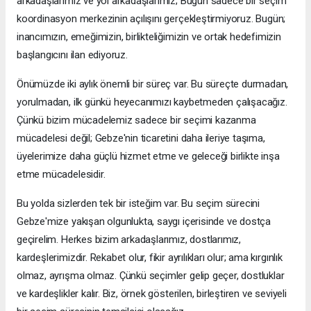
arkadaşlarımız ve yol arkadaşlarımız; Bugün sadece bir seçim
koordinasyon merkezinin açılışını gerçekleştirmiyoruz. Bugün;
inancımızın, emeğimizin, birlikteliğimizin ve ortak hedefimizin
başlangıcını ilan ediyoruz.
Önümüzde iki aylık önemli bir süreç var. Bu süreçte durmadan,
yorulmadan, ilk günkü heyecanımızı kaybetmeden çalışacağız.
Çünkü bizim mücadelemiz sadece bir seçimi kazanma
mücadelesi değil; Gebze'nin ticaretini daha ileriye taşıma,
üyelerimize daha güçlü hizmet etme ve geleceği birlikte inşa
etme mücadelesidir.
Bu yolda sizlerden tek bir isteğim var. Bu seçim sürecini
Gebze'mize yakışan olgunlukta, saygı içerisinde ve dostça
geçirelim. Herkes bizim arkadaşlarımız, dostlarımız,
kardeşlerimizdir. Rekabet olur, fikir ayrılıkları olur; ama kırgınlık
olmaz, ayrışma olmaz. Çünkü seçimler gelip geçer, dostluklar
ve kardeşlikler kalır. Biz, örnek gösterilen, birleştiren ve seviyeli