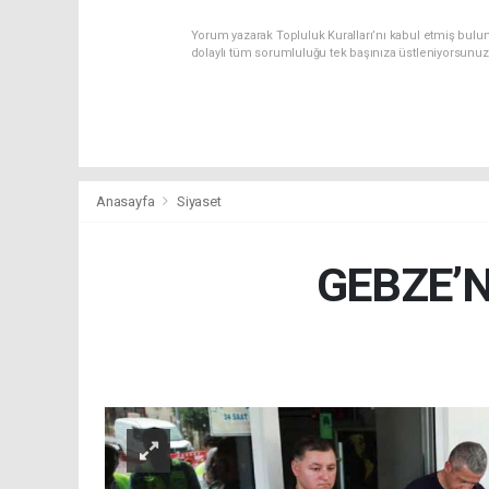
Yorum yazarak Topluluk Kuralları’nı kabul etmiş bulu
dolaylı tüm sorumluluğu tek başınıza üstleniyorsunuz
Anasayfa
Siyaset
GEBZE’N