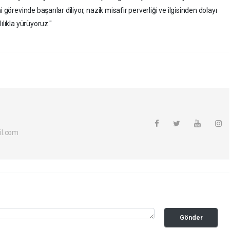
 görevinde başarılar diliyor, nazik misafir perverliği ve ilgisinden dolayı
ılıkla yürüyoruz."
il.com
Gönder