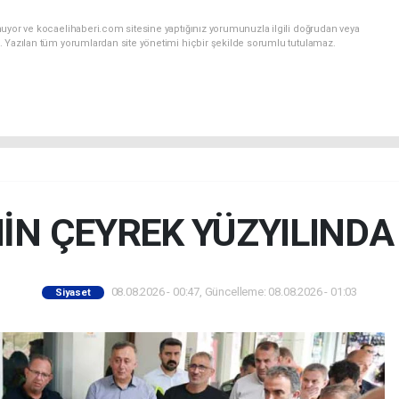
nuyor ve kocaelihaberi.com sitesine yaptığınız yorumunuzla ilgili doğrudan veya
. Yazılan tüm yorumlardan site yönetimi hiçbir şekilde sorumlu tutulamaz.
İN ÇEYREK YÜZYILIND
08.08.2026 - 00:47, Güncelleme: 08.08.2026 - 01:03
Siyaset