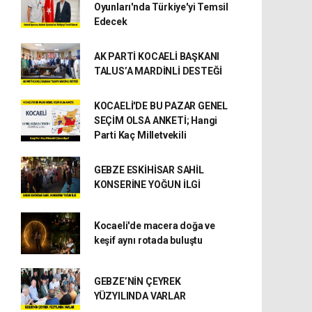
Oyunları'nda Türkiye'yi Temsil
Edecek
AK PARTİ KOCAELİ BAŞKANI
TALUS’A MARDİNLİ DESTEĞİ
KOCAELİ'DE BU PAZAR GENEL
SEÇİM OLSA ANKETİ; Hangi
Parti Kaç Milletvekili
GEBZE ESKİHİSAR SAHİL
KONSERİNE YOĞUN İLGİ
Kocaeli'de macera doğa ve
keşif aynı rotada buluştu
GEBZE’NİN ÇEYREK
YÜZYILINDA VARLAR