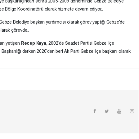
iye başkanlığından sonra 2005-2009 döneminde Gebze Belediye
bze Bölge Koordinatörü olarak hizmete devam ediyor..
bze Belediye başkan yardımcısı olarak görev yaptığı Gebze'de
larak görevde..
dan yetişen
Recep Kaya,
2002'de Saadet Partisi Gebze llçe
 Başkanlığı derken 2020'den beri Ak Parti Gebze ilçe başkanı olarak