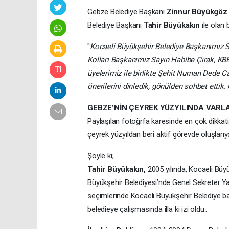
Gebze Belediye Başkanı
Zinnur Büyükgöz
Belediye Başkanı
Tahir Büyükakın
ile olan 
"
Kocaeli Büyükşehir Belediye Başkanımız Sa
Kolları Başkanımız Sayın Habibe Çırak, K
üyelerimiz ile birlikte Şehit Numan Dede C
önerilerini dinledik, gönülden sohbet ettik
GEBZE’NİN ÇEYREK YÜZYILINDA VARL
Paylaşılan fotoğrfa karesinde en çok dikkat
çeyrek yüzyıldan beri aktif görevde oluşlarıyd
Şöyle ki;
Tahir Büyükakın,
2005 yılında, Kocaeli Büy
Büyükşehir Belediyesi’nde Genel Sekreter Ya
seçimlerinde Kocaeli Büyükşehir Belediye başk
beledieye çalışmasında illa ki izi oldu..