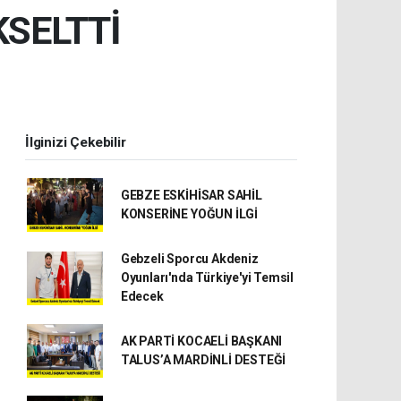
KSELTTİ
İlginizi Çekebilir
GEBZE ESKİHİSAR SAHİL
KONSERİNE YOĞUN İLGİ
Gebzeli Sporcu Akdeniz
Oyunları'nda Türkiye'yi Temsil
Edecek
AK PARTİ KOCAELİ BAŞKANI
TALUS’A MARDİNLİ DESTEĞİ