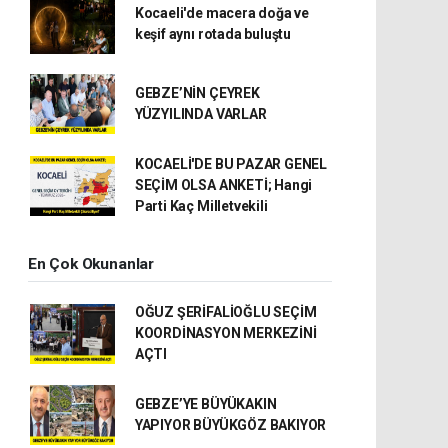
Kocaeli'de macera doğa ve
keşif aynı rotada buluştu
GEBZE’NİN ÇEYREK
YÜZYILINDA VARLAR
KOCAELİ'DE BU PAZAR GENEL
SEÇİM OLSA ANKETİ; Hangi
Parti Kaç Milletvekili
En Çok Okunanlar
OĞUZ ŞERİFALİOĞLU SEÇİM
KOORDİNASYON MERKEZİNİ
AÇTI
GEBZE’YE BÜYÜKAKIN
YAPIYOR BÜYÜKGÖZ BAKIYOR