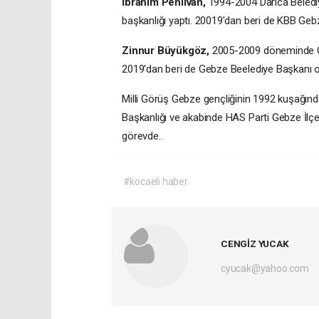
İbrahim Pehlivan,
1994-2004 Darıca Beled
başkanlığı yaptı. 20019'dan beri de KBB Ge
Zinnur Büyükgöz,
2005-2009 döneminde Ge
2019'dan beri de Gebze Beelediye Başkanı o
Milli Görüş Gebze gençliğinin 1992 kuşağın
Başkanlığı ve akabinde HAS Parti Gebze İlçe
görevde..
#kocaeli haber
CENGİZ YUCAK
cyucak@yahoo.com