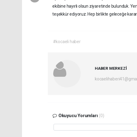
ekibine hayırlı olsun ziyaretinde bulunduk. Yeni
teşekkür ediyoruz. Hep birlikte geleceğe kararl
#kocaeli haber
HABER MERKEZİ
kocaelihaberi41@gma
Okuyucu Yorumları
(0)