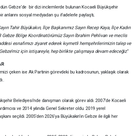
dün Gebze'de bir dizi inclemlerde bulunan Kocaeli Büyükşehir
bir anlarını sosyal medyadan şu ifadelerle paylaştı;
yın Tahir Büyükakın, İlçe Başkanımız Sayın Recep Kaya, İlçe Kadın
BB Gebze Bölge Koordinatörümüz Sayın İbrahim Pehlivan ve meclis
addesi esnafımızı ziyaret ederek kıymetli hemşehrilerimizin talep ve
. Gebze’miz için istişareyle, hep birlikte çalışmaya devam edeceğiz
."
AR
imizi çeken ise Ak Partinin görevdeki bu kadrosunun, yaklaşık olarak
ı..
ükşehir Belediyesi’nde danışman olarak görev aldı. 2007'de Kocaeli
rdımcısı ve 2014 yılında Genel Sekreter oldu. 2019 yerel
anı seçildi. 2005'den 2026'ya Büyükakın'ın Gebze ile ilgili her