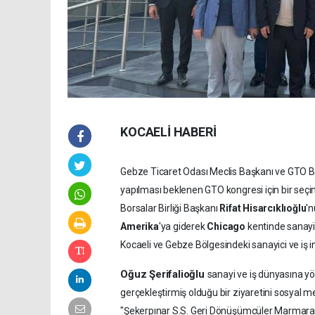
KOCAELİ HABERİ
Gebze Ticaret Odası Meclis Başkanı ve GTO 
yapılması beklenen GTO kongresi için bir seçi
Borsalar Birliği Başkanı
Rifat Hisarcıklıoğlu
'n
Amerika
'ya giderek
Chicago
kentinde sanayi 
Kocaeli ve Gebze Bölgesindeki sanayici ve iş i
Oğuz Şerifalioğlu
sanayi ve iş dünyasına y
gerçekleştirmiş olduğu bir ziyaretini sosyal 
"Şekerpınar S.S. Geri Dönüşümcüler Marmara S