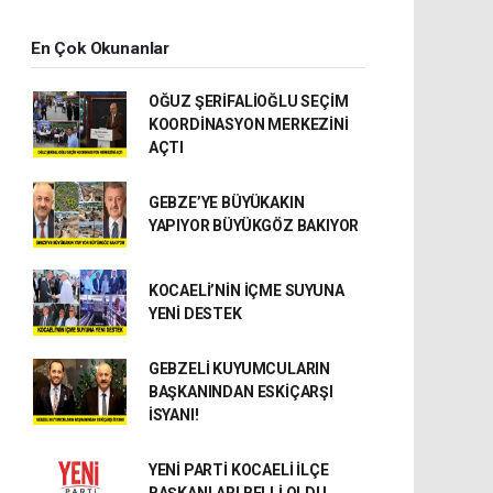
En Çok Okunanlar
OĞUZ ŞERİFALİOĞLU SEÇİM
KOORDİNASYON MERKEZİNİ
AÇTI
GEBZE’YE BÜYÜKAKIN
YAPIYOR BÜYÜKGÖZ BAKIYOR
KOCAELİ’NİN İÇME SUYUNA
YENİ DESTEK
GEBZELİ KUYUMCULARIN
BAŞKANINDAN ESKİÇARŞI
İSYANI!
YENİ PARTİ KOCAELİ İLÇE
BAŞKANLARI BELLİ OLDU