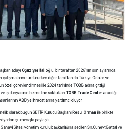
Başkan adayı
Oğuz Şerifalioğlu
, bir taraftan 2026'nın son aylarında
m çalışmalarını sürdürürken diğer taraftan da Türkiye Odalar ve
un özel görevlendirmesi ile 2024 tarihinde TOBB adına gittiği
ve iş dünyasının hizmetine soktukları
TOBB Trade Center
aracılığı
nsanlarının ABD'ye ihracatlarına yardımcı oluyor..
önelik olarak bugün GETİP Kurucu Başkanı
Resul Orman
ile birlikte
medyadan şu mesajla paylaştı;
anayi Sitesi yönetim kurulu başkanlığına seçilen Sn.Cüneyt Battal ve