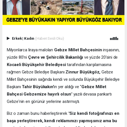
Erkek
|
Kadın
(Haberi Sesli Oku)
Milyonlarca liraya malolan
Gebze Millet Bahçesinin
inşasının,
yüzde 80'ni
Çevre ve Şehircilik Bakanlığı
ve yüzde 20'sini de
Kocaeli Büyükşehir Belediyesi
tarafından karşılamasına
rağmen Gebze Belediye Başkanı
Zinnur Büyükgöz,
Gebze
Millet Bahçesinin sağında kendi ve solunda Büyükşehir Belediye
Başkanı
Tahir Büyükakın'
ın yer aldığı ve "
Gebze Millet
Bahçesi Gebzemize hayırlı olsun"
yazılı devasa pankartı
Gebze'nin en görünür yerlerine astırmıştı.
Biz o zaman bunu haberleştirerek
"Siz kendi fotoğrafınızı en
başa yerleştirerek, kendi reklamınızı yapmışsınız ama bu