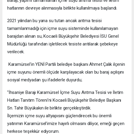
Barajı, yapımı tamamlanan içme suyu arıtma tesisi ve iletim
hatlarının devreye alınmasıyla birlikte kullanılmaya başlandı.
2021 yılından bu yana su tutan ancak arıtma tesisi
tamamlanmadığı için içme suyu sisteminde kullanılamayan
barajdan alınan su, Kocaeli Büyükşehir Belediyesi İSU Genel
Müdürlüğü tarafından işletilecek tesiste arıtılarak şebekeye
verilecek.
Karamürsel'in YENİ Partili belediye başkanı Ahmet Çalık ilçenin
içme suyunu önemli ölçüde karşılayacak olan bu baraj açılışını
sosyal medyadan şu ifadelerle duyurdu;
"İhsaniye Barajı Karamürsel İçme Suyu Arıtma Tesisi ve İletim
Hatları Tanıtım Töreni’ni Kocaeli Büyükşehir Belediye Başkanı
Sn. Tahir Büyükakın ile birlikte gerçekleştirdik.
İlçemizin içme suyu altyapısını güçlendirecek bu önemli
yatırımın Karamürsel’imize hayırlı olmasını diliyor, emeği geçen
herkese teşekkür ediyorum.