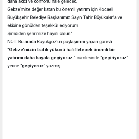
daha akıcı ve konforlu hale gelecek.
Gebze’mize değer katan bu önemli yatırım için Kocaeli
Büyükşehir Belediye Başkanımız Sayın Tahir Büyükakın’a ve
ekibine gönülden teşekkür ediyorum.
Şimdiden şehrimize hayırlı olsun."
NOT: Bu arada Büyükgöz'ün paylaşımını yapan görevli
"
Gebze’mizin trafik yükünü hafifletecek önemli bir
yatırımı daha hayata geçiyoruz.
" cümlesinde "
geçiriyoruz
"
yerine "
geçiyoruz
" yazmış.