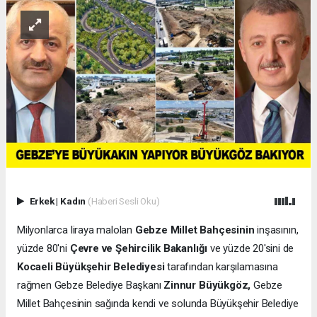
Erkek
|
Kadın
(Haberi Sesli Oku)
Milyonlarca liraya malolan
Gebze Millet Bahçesinin
inşasının,
yüzde 80'ni
Çevre ve Şehircilik Bakanlığı
ve yüzde 20'sini de
Kocaeli Büyükşehir Belediyesi
tarafından karşılamasına
rağmen Gebze Belediye Başkanı
Zinnur Büyükgöz,
Gebze
Millet Bahçesinin sağında kendi ve solunda Büyükşehir Belediye