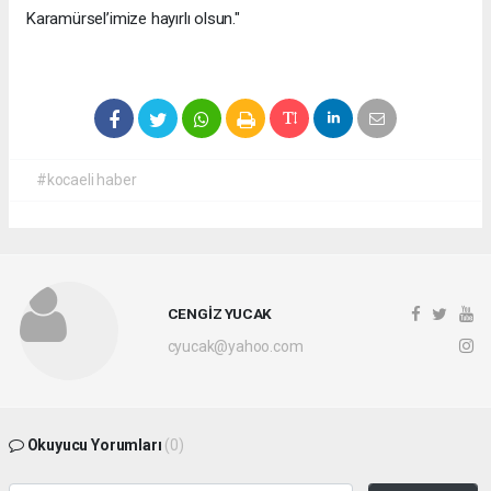
Karamürsel’imize hayırlı olsun."
#kocaeli haber
CENGİZ YUCAK
cyucak@yahoo.com
Okuyucu Yorumları
(0)