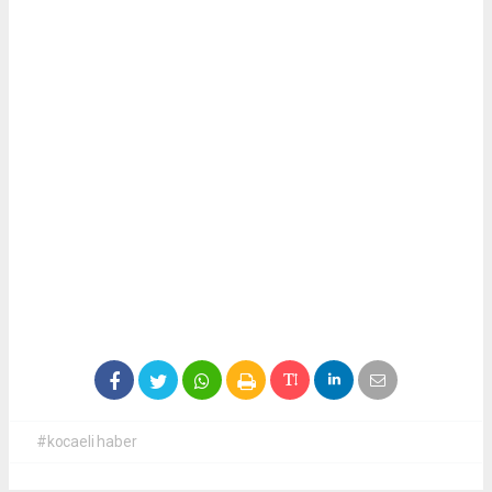
#kocaeli haber