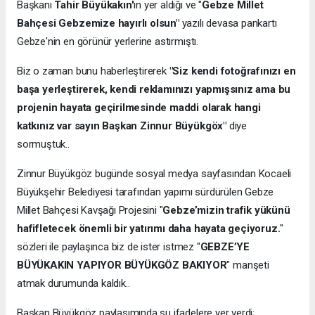
Başkanı
Tahir Büyükakın'
ın yer aldığı ve "
Gebze Millet
Bahçesi Gebzemize hayırlı olsun"
yazılı devasa pankartı
Gebze'nin en görünür yerlerine astırmıştı.
Biz o zaman bunu haberleştirerek
"Siz kendi fotoğrafınızı en
başa yerleştirerek, kendi reklamınızı yapmışsınız ama bu
projenin hayata geçirilmesinde maddi olarak hangi
katkınız var sayın Başkan Zinnur Büyükgöx"
diye
sormuştuk..
Zinnur Büyükgöz bugünde sosyal medya sayfasından Kocaeli
Büyükşehir Belediyesi tarafından yapımı sürdürülen Gebze
Millet Bahçesi Kavşağı Projesini "
Gebze’mizin trafik yükünü
hafifletecek önemli bir yatırımı daha hayata geçiyoruz.
"
sözleri ile paylaşınca biz de ister istmez "
GEBZE’YE
BÜYÜKAKIN YAPIYOR BÜYÜKGÖZ BAKIYOR
" manşeti
atmak durumunda kaldık..
Başkan Büyükgöz paylaşımında şu ifadelere yer verdi;