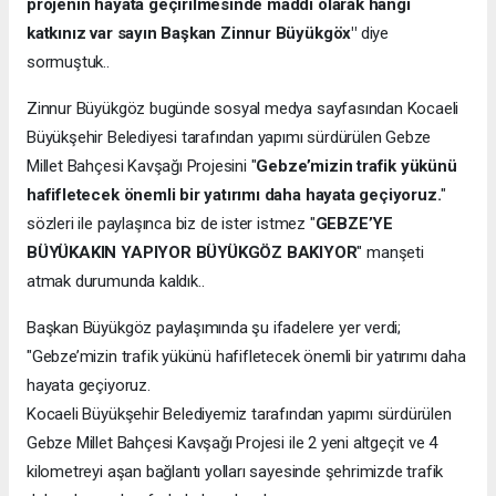
projenin hayata geçirilmesinde maddi olarak hangi
katkınız var sayın Başkan Zinnur Büyükgöx"
diye
sormuştuk..
Zinnur Büyükgöz bugünde sosyal medya sayfasından Kocaeli
Büyükşehir Belediyesi tarafından yapımı sürdürülen Gebze
Millet Bahçesi Kavşağı Projesini "
Gebze’mizin trafik yükünü
hafifletecek önemli bir yatırımı daha hayata geçiyoruz.
"
sözleri ile paylaşınca biz de ister istmez "
GEBZE’YE
BÜYÜKAKIN YAPIYOR BÜYÜKGÖZ BAKIYOR
" manşeti
atmak durumunda kaldık..
Başkan Büyükgöz paylaşımında şu ifadelere yer verdi;
"Gebze’mizin trafik yükünü hafifletecek önemli bir yatırımı daha
hayata geçiyoruz.
Kocaeli Büyükşehir Belediyemiz tarafından yapımı sürdürülen
Gebze Millet Bahçesi Kavşağı Projesi ile 2 yeni altgeçit ve 4
kilometreyi aşan bağlantı yolları sayesinde şehrimizde trafik