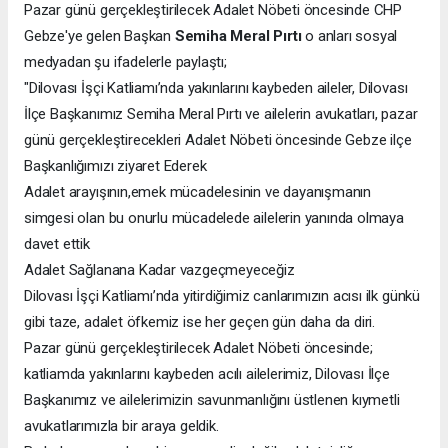
Pazar günü gerçekleştirilecek Adalet Nöbeti öncesinde CHP
Gebze'ye gelen Başkan
Semiha Meral Pırtı
o anları sosyal
medyadan şu ifadelerle paylaştı;
"Dilovası İşçi Katliamı’nda yakınlarını kaybeden aileler, Dilovası
İlçe Başkanımız Semiha Meral Pırtı ve ailelerin avukatları, pazar
günü gerçekleştirecekleri Adalet Nöbeti öncesinde Gebze ilçe
Başkanlığımızı ziyaret Ederek
Adalet arayışının,emek mücadelesinin ve dayanışmanın
simgesi olan bu onurlu mücadelede ailelerin yanında olmaya
davet ettik
Adalet Sağlanana Kadar vazgeçmeyeceğiz
Dilovası İşçi Katliamı’nda yitirdiğimiz canlarımızın acısı ilk günkü
gibi taze, adalet öfkemiz ise her geçen gün daha da diri.
Pazar günü gerçekleştirilecek Adalet Nöbeti öncesinde;
katliamda yakınlarını kaybeden acılı ailelerimiz, Dilovası İlçe
Başkanımız ve ailelerimizin savunmanlığını üstlenen kıymetli
avukatlarımızla bir araya geldik.