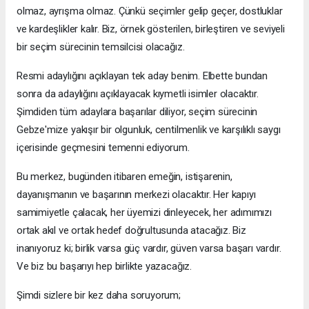
olmaz, ayrışma olmaz. Çünkü seçimler gelip geçer, dostluklar
ve kardeşlikler kalır. Biz, örnek gösterilen, birleştiren ve seviyeli
bir seçim sürecinin temsilcisi olacağız.
Resmi adaylığını açıklayan tek aday benim. Elbette bundan
sonra da adaylığını açıklayacak kıymetli isimler olacaktır.
Şimdiden tüm adaylara başarılar diliyor, seçim sürecinin
Gebze'mize yakışır bir olgunluk, centilmenlik ve karşılıklı saygı
içerisinde geçmesini temenni ediyorum.
Bu merkez, bugünden itibaren emeğin, istişarenin,
dayanışmanın ve başarının merkezi olacaktır. Her kapıyı
samimiyetle çalacak, her üyemizi dinleyecek, her adımımızı
ortak akıl ve ortak hedef doğrultusunda atacağız. Biz
inanıyoruz ki; birlik varsa güç vardır, güven varsa başarı vardır.
Ve biz bu başarıyı hep birlikte yazacağız.
Şimdi sizlere bir kez daha soruyorum;