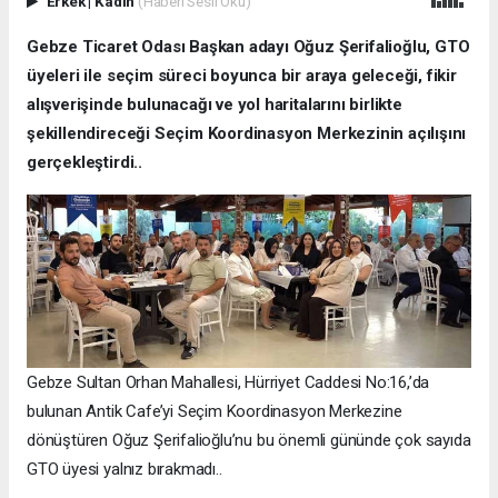
Erkek
|
Kadın
(Haberi Sesli Oku)
Gebze Ticaret Odası Başkan adayı Oğuz Şerifalioğlu, GTO
üyeleri ile seçim süreci boyunca bir araya geleceği, fikir
alışverişinde bulunacağı ve yol haritalarını birlikte
şekillendireceği Seçim Koordinasyon Merkezinin açılışını
gerçekleştirdi..
Gebze Sultan Orhan Mahallesi, Hürriyet Caddesi No:16,’da
bulunan Antik Cafe’yi Seçim Koordinasyon Merkezine
dönüştüren Oğuz Şerifalioğlu’nu bu önemli gününde çok sayıda
GTO üyesi yalnız bırakmadı..