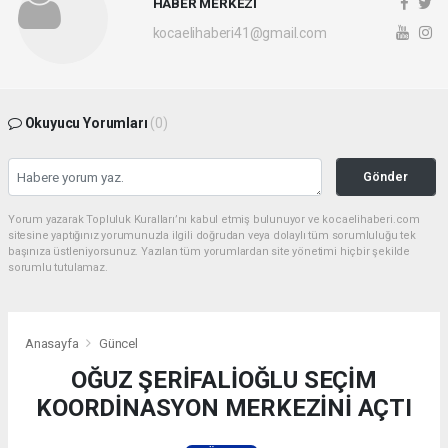
HABER MERKEZİ
kocaelihaberi41@gmail.com
Okuyucu Yorumları
(0)
Gönder
Yorum yazarak Topluluk Kuralları’nı kabul etmiş bulunuyor ve kocaelihaberi.com
sitesine yaptığınız yorumunuzla ilgili doğrudan veya dolaylı tüm sorumluluğu tek
başınıza üstleniyorsunuz. Yazılan tüm yorumlardan site yönetimi hiçbir şekilde
sorumlu tutulamaz.
Anasayfa
Güncel
OĞUZ ŞERİFALİOĞLU SEÇİM
KOORDİNASYON MERKEZİNİ AÇTI