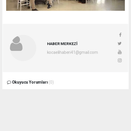
HABER MERKEZİ
kocaelihaberi41@gmail.com
Okuyucu Yorumları
(0)
Gönder
Yorum yazarak Topluluk Kuralları’nı kabul etmiş bulunuyor ve
kocaelihaberi.com sitesine yaptığınız yorumunuzla ilgili doğrudan veya dolaylı
tüm sorumluluğu tek başınıza üstleniyorsunuz. Yazılan tüm yorumlardan site
yönetimi hiçbir şekilde sorumlu tutulamaz.