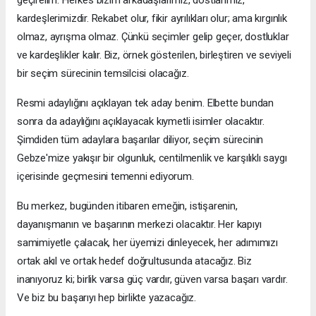
geçirelim. Herkes bizim arkadaşlarımız, dostlarımız,
kardeşlerimizdir. Rekabet olur, fikir ayrılıkları olur; ama kırgınlık
olmaz, ayrışma olmaz. Çünkü seçimler gelip geçer, dostluklar
ve kardeşlikler kalır. Biz, örnek gösterilen, birleştiren ve seviyeli
bir seçim sürecinin temsilcisi olacağız.
Resmi adaylığını açıklayan tek aday benim. Elbette bundan
sonra da adaylığını açıklayacak kıymetli isimler olacaktır.
Şimdiden tüm adaylara başarılar diliyor, seçim sürecinin
Gebze'mize yakışır bir olgunluk, centilmenlik ve karşılıklı saygı
içerisinde geçmesini temenni ediyorum.
Bu merkez, bugünden itibaren emeğin, istişarenin,
dayanışmanın ve başarının merkezi olacaktır. Her kapıyı
samimiyetle çalacak, her üyemizi dinleyecek, her adımımızı
ortak akıl ve ortak hedef doğrultusunda atacağız. Biz
inanıyoruz ki; birlik varsa güç vardır, güven varsa başarı vardır.
Ve biz bu başarıyı hep birlikte yazacağız.