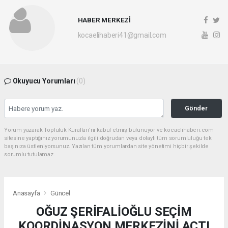
HABER MERKEZİ
kocaelihaberi41@gmail.com
Okuyucu Yorumları
(0)
Gönder
Yorum yazarak Topluluk Kuralları’nı kabul etmiş bulunuyor ve kocaelihaberi.com
sitesine yaptığınız yorumunuzla ilgili doğrudan veya dolaylı tüm sorumluluğu tek
başınıza üstleniyorsunuz. Yazılan tüm yorumlardan site yönetimi hiçbir şekilde
sorumlu tutulamaz.
Anasayfa
Güncel
OĞUZ ŞERİFALİOĞLU SEÇİM
KOORDİNASYON MERKEZİNİ AÇTI