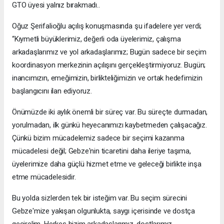
GTO üyesi yalnız bırakmadı..
Oğuz Şerifalioğlu açılış konuşmasında şu ifadelere yer verdi;
“Kıymetli büyüklerimiz, değerli oda üyelerimiz, çalışma
arkadaşlarımız ve yol arkadaşlarımız; Bugün sadece bir seçim
koordinasyon merkezinin açılışını gerçekleştirmiyoruz. Bugün;
inancımızın, emeğimizin, birlikteliğimizin ve ortak hedefimizin
başlangıcını ilan ediyoruz.
Önümüzde iki aylık önemli bir süreç var. Bu süreçte durmadan,
yorulmadan, ilk günkü heyecanımızı kaybetmeden çalışacağız.
Çünkü bizim mücadelemiz sadece bir seçimi kazanma
mücadelesi değil; Gebze'nin ticaretini daha ileriye taşıma,
üyelerimize daha güçlü hizmet etme ve geleceği birlikte inşa
etme mücadelesidir.
Bu yolda sizlerden tek bir isteğim var. Bu seçim sürecini
Gebze'mize yakışan olgunlukta, saygı içerisinde ve dostça