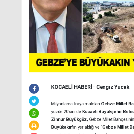
KOCAELİ HABERİ - Cengiz Yucak
Milyonlarca liraya malolan
Gebze Millet Ba
yüzde 20'sini de
Kocaeli Büyükşehir Beled
Zinnur Büyükgöz,
Gebze Millet Bahçesini
Büyükakın'
ın yer aldığı ve "
Gebze Millet B