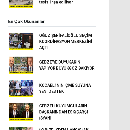
tesisi inşa ediliyor
En Çok Okunanlar
OĞUZ ŞERİFALİOĞLU SEÇİM
KOORDİNASYON MERKEZİNİ
AÇTI
GEBZE’YE BÜYÜKAKIN
YAPIYOR BÜYÜKGÖZ BAKIYOR
KOCAELİ’NİN İÇME SUYUNA
YENİ DESTEK
GEBZELİ KUYUMCULARIN
BAŞKANINDAN ESKİÇARŞI
İSYANI!
İKİ RİZELİ’DEN HANGİSİ AK