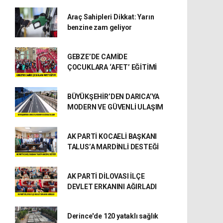
Araç Sahipleri Dikkat: Yarın
benzine zam geliyor
GEBZE’DE CAMİDE
ÇOCUKLARA ‘AFET’ EĞİTİMİ
BÜYÜKŞEHİR’DEN DARICA’YA
MODERN VE GÜVENLİ ULAŞIM
AK PARTİ KOCAELİ BAŞKANI
TALUS’A MARDİNLİ DESTEĞİ
AK PARTİ DİLOVASI İLÇE
DEVLET ERKANINI AĞIRLADI
Derince'de 120 yataklı sağlık