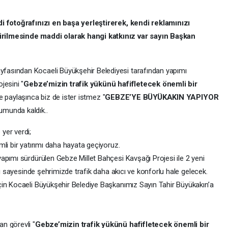
i fotoğrafınızı en başa yerleştirerek, kendi reklamınızı
rilmesinde maddi olarak hangi katkınız var sayın Başkan
asından Kocaeli Büyükşehir Belediyesi tarafından yapımı
jesini "
Gebze’mizin trafik yükünü hafifletecek önemli bir
ile paylaşınca biz de ister istmez "
GEBZE’YE BÜYÜKAKIN YAPIYOR
umunda kaldık..
yer verdi;
li bir yatırımı daha hayata geçiyoruz.
apımı sürdürülen Gebze Millet Bahçesi Kavşağı Projesi ile 2 yeni
rı sayesinde şehrimizde trafik daha akıcı ve konforlu hale gelecek.
çin Kocaeli Büyükşehir Belediye Başkanımız Sayın Tahir Büyükakın’a
n görevli "
Gebze’mizin trafik yükünü hafifletecek önemli bir