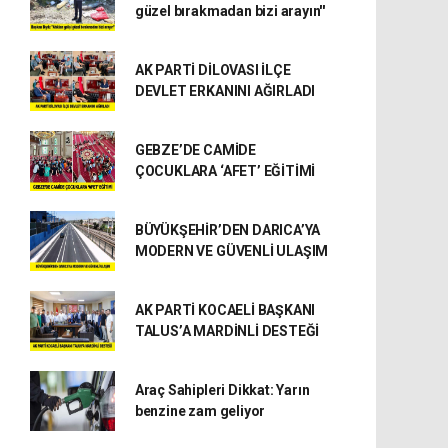
güzel bırakmadan bizi arayın''
AK PARTİ DİLOVASI İLÇE
DEVLET ERKANINI AĞIRLADI
GEBZE’DE CAMİDE
ÇOCUKLARA ‘AFET’ EĞİTİMİ
BÜYÜKŞEHİR’DEN DARICA’YA
MODERN VE GÜVENLİ ULAŞIM
AK PARTİ KOCAELİ BAŞKANI
TALUS’A MARDİNLİ DESTEĞİ
Araç Sahipleri Dikkat: Yarın
benzine zam geliyor