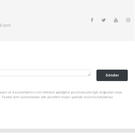
il.com
Gönder
nuyor ve kocaelihaberi.com sitesine yaptığınız yorumunuzla ilgili doğrudan veya
. Yazılan tüm yorumlardan site yönetimi hiçbir şekilde sorumlu tutulamaz.