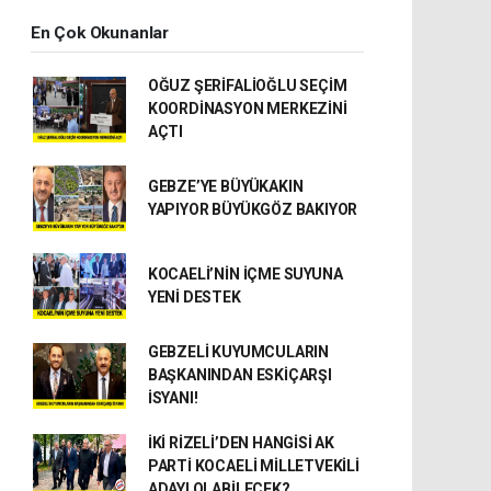
En Çok Okunanlar
OĞUZ ŞERİFALİOĞLU SEÇİM
KOORDİNASYON MERKEZİNİ
AÇTI
GEBZE’YE BÜYÜKAKIN
YAPIYOR BÜYÜKGÖZ BAKIYOR
KOCAELİ’NİN İÇME SUYUNA
YENİ DESTEK
GEBZELİ KUYUMCULARIN
BAŞKANINDAN ESKİÇARŞI
İSYANI!
İKİ RİZELİ’DEN HANGİSİ AK
PARTİ KOCAELİ MİLLETVEKİLİ
ADAYI OLABİLECEK?