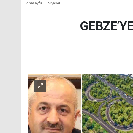
Anasayfa
Siyaset
GEBZE’Y