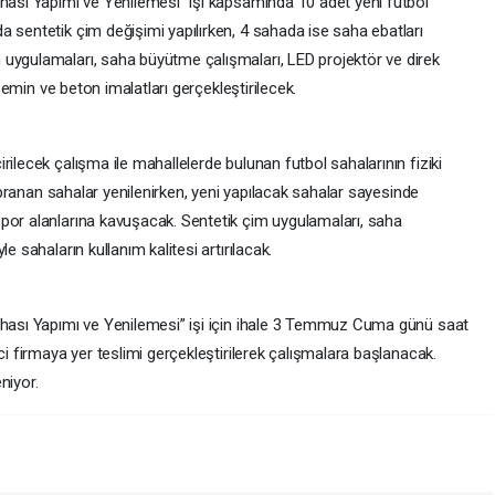
ahası Yapımı ve Yenilemesi” işi kapsamında 10 adet yeni futbol
 sentetik çim değişimi yapılırken, 4 sahada ise saha ebatları
uygulamaları, saha büyütme çalışmaları, LED projektör ve direk
 zemin ve beton imalatları gerçekleştirilecek.
ilecek çalışma ile mahallelerde bulunan futbol sahalarının fiziki
yıpranan sahalar yenilenirken, yeni yapılacak sahalar sayesinde
por alanlarına kavuşacak. Sentetik çim uygulamaları, saha
e sahaların kullanım kalitesi artırılacak.
ahası Yapımı ve Yenilemesi” işi için ihale 3 Temmuz Cuma günü saat
ci firmaya yer teslimi gerçekleştirilerek çalışmalara başlanacak.
niyor.