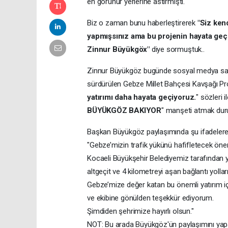
en görünür yerlerine astırmıştı.
Biz o zaman bunu haberleştirerek
"Siz kend
yapmışsınız ama bu projenin hayata geçi
Zinnur Büyükgöx"
diye sormuştuk..
Zinnur Büyükgöz bugünde sosyal medya sayf
sürdürülen Gebze Millet Bahçesi Kavşağı Pro
yatırımı daha hayata geçiyoruz.
" sözleri 
BÜYÜKGÖZ BAKIYOR
" manşeti atmak dur
Başkan Büyükgöz paylaşımında şu ifadelere 
"Gebze’mizin trafik yükünü hafifletecek önem
Kocaeli Büyükşehir Belediyemiz tarafından y
altgeçit ve 4 kilometreyi aşan bağlantı yolla
Gebze’mize değer katan bu önemli yatırım i
ve ekibine gönülden teşekkür ediyorum.
Şimdiden şehrimize hayırlı olsun."
NOT: Bu arada Büyükgöz'ün paylaşımını yapa