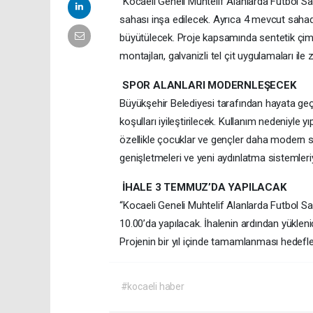
“Kocaeli Geneli Muhtelif Alanlarda Futbol S
sahası inşa edilecek. Ayrıca 4 mevcut sahada
büyütülecek. Proje kapsamında sentetik çim 
montajları, galvanizli tel çit uygulamaları ile
SPOR ALANLARI MODERNLEŞECEK
Büyükşehir Belediyesi tarafından hayata geçir
koşulları iyileştirilecek. Kullanım nedeniyle 
özellikle çocuklar ve gençler daha modern s
genişletmeleri ve yeni aydınlatma sistemleriyl
İHALE 3 TEMMUZ’DA YAPILACAK
“Kocaeli Geneli Muhtelif Alanlarda Futbol S
10.00’da yapılacak. İhalenin ardından yükleni
Projenin bir yıl içinde tamamlanması hedefle
#kocaeli haber