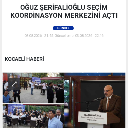
OĞUZ ŞERİFALİOĞLU SEÇİM
KOORDİNASYON MERKEZİNİ AÇTI
GÜNCEL
03.08.2026 - 21:45, Güncelleme: 03.08.2026 - 22:16
KOCAELİ HABERİ