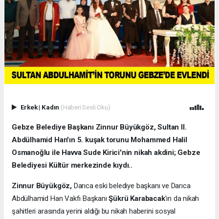
Erkek
|
Kadın
(Haberi Sesli Oku)
Gebze Belediye Başkanı Zinnur Büyükgöz, Sultan II.
Abdülhamid Han'ın 5. kuşak torunu Mohammed Halil
Osmanoğlu ile Havva Sude Kirici'nin nikah akdini; Gebze
Belediyesi Kültür merkezinde kıydı..
Zinnur Büyükgöz,
Darıca eski belediye başkanı ve Darıca
Abdülhamid Han Vakfı Başkanı
Şükrü Karabacak
'ın da nikah
şahitleri arasında yerini aldığı bu nikah haberini sosyal