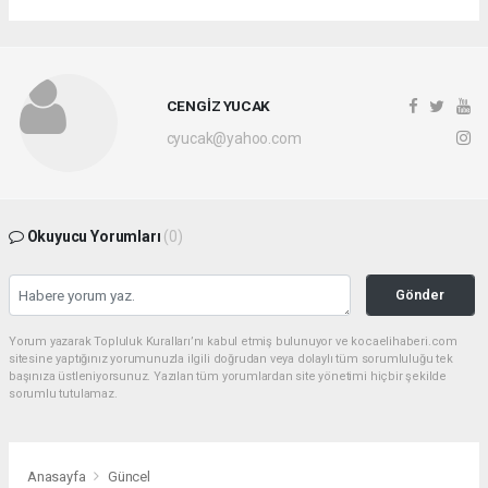
CENGİZ YUCAK
cyucak@yahoo.com
Okuyucu Yorumları
(0)
Gönder
Yorum yazarak Topluluk Kuralları’nı kabul etmiş bulunuyor ve kocaelihaberi.com
sitesine yaptığınız yorumunuzla ilgili doğrudan veya dolaylı tüm sorumluluğu tek
başınıza üstleniyorsunuz. Yazılan tüm yorumlardan site yönetimi hiçbir şekilde
sorumlu tutulamaz.
Anasayfa
Güncel