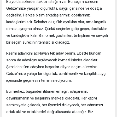
Bu yolda sizlerden tek bir isteğim var. Bu seçim sürecini
Gebze'mize yakışan olgunlukta, saygı içerisinde ve dostça
geçirelim. Herkes bizim arkadaşlarımız, dostlarımız,
kardeşlerimizdir. Rekabet olur, fikir ayrılıkları olur; ama kırgınlık
olmaz, ayrışma olmaz. Çünkü seçimler gelip geçer, dostluklar
ve kardeşlikler kalır. Biz, örnek gösterilen, birleştiren ve seviyeli
bir seçim sürecinin temsilcisi olacağız.
Resmi adaylığını açıklayan tek aday benim. Elbette bundan
sonra da adaylığını açıklayacak kıymetli isimler olacaktır.
Şimdiden tüm adaylara başarılar diliyor, seçim sürecinin
Gebze'mize yakışır bir olgunluk, centilmenlik ve karşılıklı saygı
içerisinde geçmesini temenni ediyorum.
Bu merkez, bugünden itibaren emeğin, istişarenin,
dayanışmanın ve başarının merkezi olacaktır. Her kapıyı
samimiyetle çalacak, her üyemizi dinleyecek, her adımımızı
ortak akıl ve ortak hedef doğrultusunda atacağız. Biz