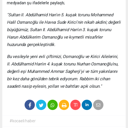
medyadan şu ifadelerle paylaştı;
"Sultan II. Abdülhamid Han'ın 5. kuşak torunu Mohammed
Halil Osmanoğlu ile Havva Sude Kirici'nin nikah akdini; değerli
büyüğümüz, Sultan II. Abdülhamid Han'ın 3. kuşak torunu
Harun Abdülkerim Osmanoğlu ve kıymetli misafirler
huzurunda gerçekleştirdik.
Bu vesileyle yeni evli çiftimizi, Osmanoğlu ve Kirici Ailelerini,
II. Abdülhamid Han'ın 4. kuşak torunu Nurhan Osmanoğlu'nu,
değerli eşi Muhammed Ammar Sagherji'yi ve tüm yakınlarını
bir kez daha gönülden tebrik ediyorum. Rabbim iki cihan
saadeti nasip eylesin, yolları ve bahtları açık olsun."
#kocaeli haber