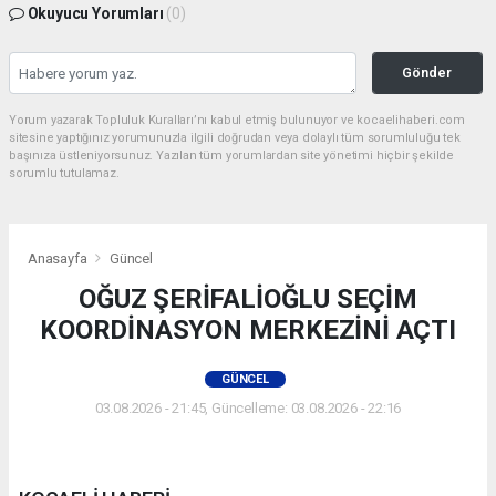
Okuyucu Yorumları
(0)
Gönder
Yorum yazarak Topluluk Kuralları’nı kabul etmiş bulunuyor ve kocaelihaberi.com
sitesine yaptığınız yorumunuzla ilgili doğrudan veya dolaylı tüm sorumluluğu tek
başınıza üstleniyorsunuz. Yazılan tüm yorumlardan site yönetimi hiçbir şekilde
sorumlu tutulamaz.
Anasayfa
Güncel
OĞUZ ŞERİFALİOĞLU SEÇİM
KOORDİNASYON MERKEZİNİ AÇTI
GÜNCEL
03.08.2026 - 21:45, Güncelleme: 03.08.2026 - 22:16