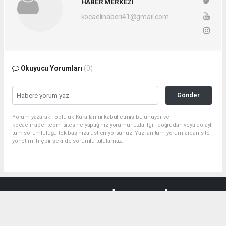
HABER MERKEZİ
kocaelihaberi41@gmail.com
Okuyucu Yorumları
(0)
Gönder
Yorum yazarak Topluluk Kuralları’nı kabul etmiş bulunuyor ve
kocaelihaberi.com sitesine yaptığınız yorumunuzla ilgili doğrudan veya dolaylı
tüm sorumluluğu tek başınıza üstleniyorsunuz. Yazılan tüm yorumlardan site
yönetimi hiçbir şekilde sorumlu tutulamaz.
haber paketi
haber scripti
haber yazılımı
Tüm hakları saklı tutulmaktadır.Copyright 2026©