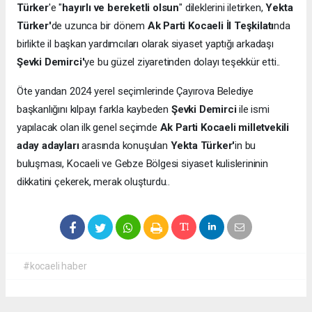
Türker
'e "
hayırlı ve bereketli olsun
" dileklerini iletirken,
Yekta
Türker'
de uzunca bir dönem
Ak Parti Kocaeli İl Teşkilatı
nda
birlikte il başkan yardımcıları olarak siyaset yaptığı arkadaşı
Şevki Demirci'
ye bu güzel ziyaretinden dolayı teşekkür etti..
Öte yandan 2024 yerel seçimlerinde Çayırova Belediye
başkanlığını kılpayı farkla kaybeden
Şevki Demirci
ile ismi
yapılacak olan ilk genel seçimde
Ak Parti Kocaeli milletvekili
aday adayları
arasında konuşulan
Yekta Türker'
in bu
buluşması, Kocaeli ve Gebze Bölgesi siyaset kulislerininin
dikkatini çekerek, merak oluşturdu..
#kocaeli haber