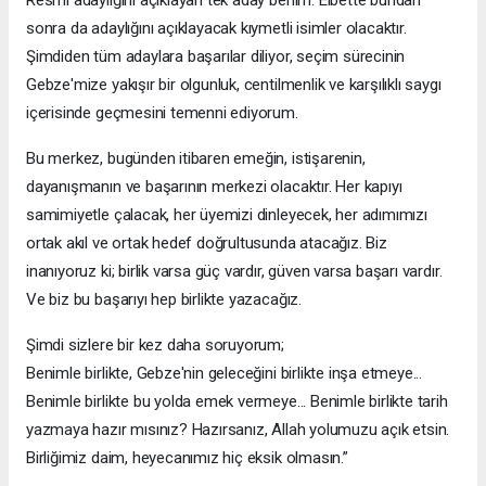
sonra da adaylığını açıklayacak kıymetli isimler olacaktır.
Şimdiden tüm adaylara başarılar diliyor, seçim sürecinin
Gebze'mize yakışır bir olgunluk, centilmenlik ve karşılıklı saygı
içerisinde geçmesini temenni ediyorum.
Bu merkez, bugünden itibaren emeğin, istişarenin,
dayanışmanın ve başarının merkezi olacaktır. Her kapıyı
samimiyetle çalacak, her üyemizi dinleyecek, her adımımızı
ortak akıl ve ortak hedef doğrultusunda atacağız. Biz
inanıyoruz ki; birlik varsa güç vardır, güven varsa başarı vardır.
Ve biz bu başarıyı hep birlikte yazacağız.
Şimdi sizlere bir kez daha soruyorum;
Benimle birlikte, Gebze'nin geleceğini birlikte inşa etmeye...
Benimle birlikte bu yolda emek vermeye... Benimle birlikte tarih
yazmaya hazır mısınız? Hazırsanız, Allah yolumuzu açık etsin.
Birliğimiz daim, heyecanımız hiç eksik olmasın.”