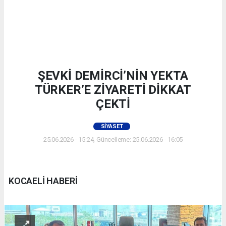
ŞEVKİ DEMİRCİ’NİN YEKTA
TÜRKER’E ZİYARETİ DİKKAT
ÇEKTİ
SIYASET
25.06.2026 - 15:24, Güncelleme: 25.06.2026 - 16:05
KOCAELİ HABERİ