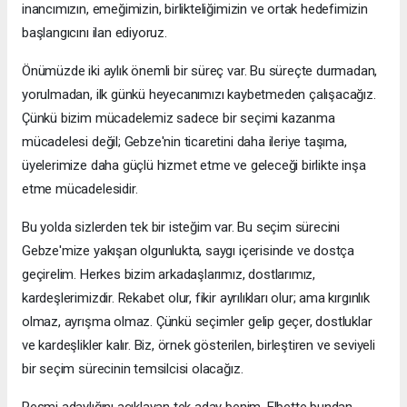
inancımızın, emeğimizin, birlikteliğimizin ve ortak hedefimizin
başlangıcını ilan ediyoruz.
Önümüzde iki aylık önemli bir süreç var. Bu süreçte durmadan,
yorulmadan, ilk günkü heyecanımızı kaybetmeden çalışacağız.
Çünkü bizim mücadelemiz sadece bir seçimi kazanma
mücadelesi değil; Gebze'nin ticaretini daha ileriye taşıma,
üyelerimize daha güçlü hizmet etme ve geleceği birlikte inşa
etme mücadelesidir.
Bu yolda sizlerden tek bir isteğim var. Bu seçim sürecini
Gebze'mize yakışan olgunlukta, saygı içerisinde ve dostça
geçirelim. Herkes bizim arkadaşlarımız, dostlarımız,
kardeşlerimizdir. Rekabet olur, fikir ayrılıkları olur; ama kırgınlık
olmaz, ayrışma olmaz. Çünkü seçimler gelip geçer, dostluklar
ve kardeşlikler kalır. Biz, örnek gösterilen, birleştiren ve seviyeli
bir seçim sürecinin temsilcisi olacağız.
Resmi adaylığını açıklayan tek aday benim. Elbette bundan