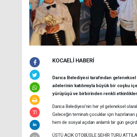
KOCAELİ HABERİ
Darıca Belediyesi tarafından gelenekse
ailelerinin katılımıyla büyük bir coşku i
yürüyüşü ve birbirinden renkli etkinlikl
Darıca Belediyesi’nin her yıl geleneksel olara
Geleceğin teminatı çocuklar için hazırlana
hem de sosyal açıdan anlamlı bir gün geçirdi
ÜSTÜ AÇIK OTOBÜSLE ŞEHİR TURU ATTIL