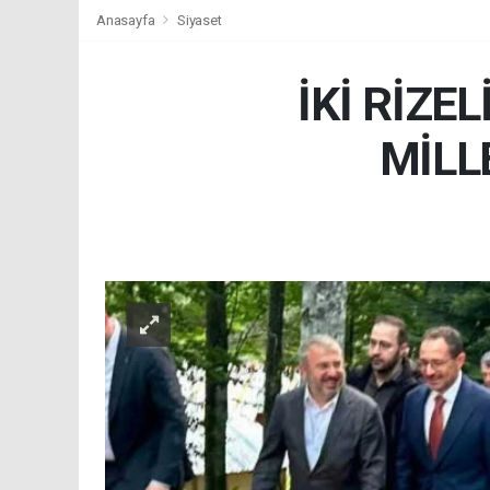
Anasayfa
Siyaset
İKİ RİZE
MİLL