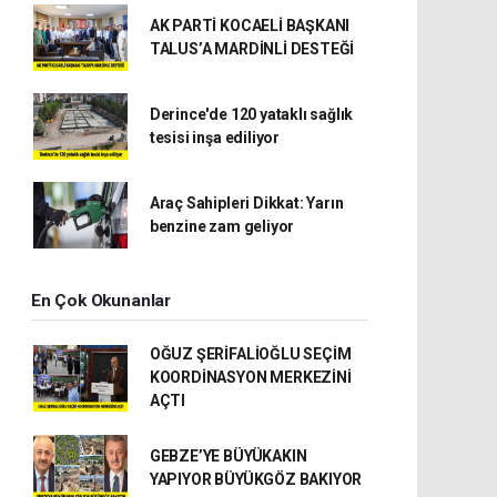
AK PARTİ KOCAELİ BAŞKANI
TALUS’A MARDİNLİ DESTEĞİ
Derince'de 120 yataklı sağlık
tesisi inşa ediliyor
Araç Sahipleri Dikkat: Yarın
benzine zam geliyor
En Çok Okunanlar
OĞUZ ŞERİFALİOĞLU SEÇİM
KOORDİNASYON MERKEZİNİ
AÇTI
GEBZE’YE BÜYÜKAKIN
YAPIYOR BÜYÜKGÖZ BAKIYOR