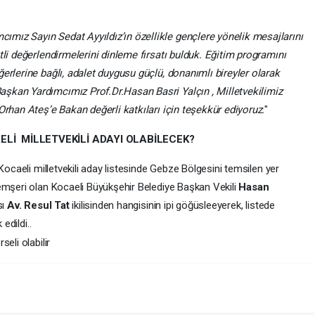
ız Sayın Sedat Ayyıldız’ın özellikle gençlere yönelik mesajlarını
tli değerlendirmelerini dinleme fırsatı bulduk. Eğitim programını
erlerine bağlı, adalet duygusu güçlü, donanımlı bireyler olarak
şkan Yardımcımız Prof.Dr.Hasan Basri Yalçın , Milletvekilimiz
Orhan Ateş’e Bakan değerli katkıları için teşekkür ediyoruz.
"
AELİ MİLLETVEKİLİ ADAYI OLABİLECEK?
Kocaeli milletvekili aday listesinde Gebze Bölgesini temsilen yer
emşeri olan Kocaeli Büyükşehir Belediye Başkan Vekili
Hasan
sı
Av. Resul Tat
ikilisinden hangisinin ipi göğüsleeyerek, listede
edildi..