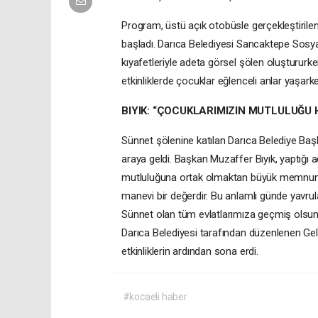
Program, üstü açık otobüsle gerçekleştirile
başladı. Darıca Belediyesi Sancaktepe Sosya
kıyafetleriyle adeta görsel şölen oluştururk
etkinliklerde çocuklar eğlenceli anlar yaşarken
BIYIK: “ÇOCUKLARIMIZIN MUTLULUĞU 
Sünnet şölenine katılan Darıca Belediye Başk
araya geldi. Başkan Muzaffer Bıyık, yaptığı a
mutluluğuna ortak olmaktan büyük memnuniy
manevi bir değerdir. Bu anlamlı günde yavru
Sünnet olan tüm evlatlarımıza geçmiş olsun di
Darıca Belediyesi tarafından düzenlenen Gele
etkinliklerin ardından sona erdi.
#kocaeli haber