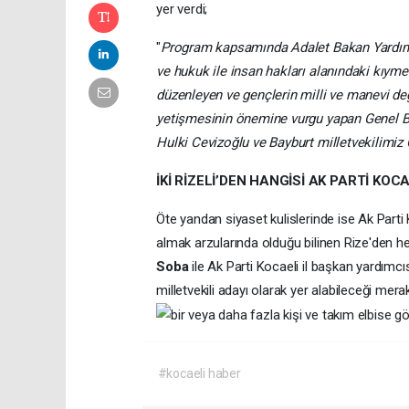
yer verdi;
"
Program kapsamında Adalet Bakan Yardımcım
ve hukuk ile insan hakları alanındaki kıyme
düzenleyen ve gençlerin milli ve manevi değ
yetişmesinin önemine vurgu yapan Genel Ba
Hulki Cevizoğlu ve Bayburt milletvekilimiz 
İKİ RİZELİ’DEN HANGİSİ AK PARTİ KOC
Öte yandan siyaset kulislerinde ise Ak Parti 
almak arzularında olduğu bilinen Rize'den h
Soba
ile Ak Parti Kocaeli il başkan yardımcı
milletvekili adayı olarak yer alabileceği merak 
#kocaeli haber