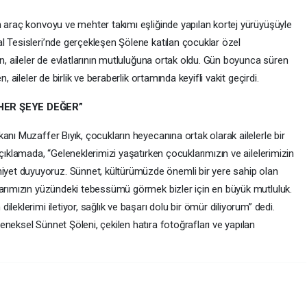
n araç konvoyu ve mehter takımı eşliğinde yapılan kortej yürüyüşüyle
l Tesisleri’nde gerçekleşen Şölene katılan çocuklar özel
en, aileler de evlatlarının mutluluğuna ortak oldu. Gün boyunca süren
, aileler de birlik ve beraberlik ortamında keyifli vakit geçirdi.
HER ŞEYE DEĞER”
anı Muzaffer Bıyık, çocukların heyecanına ortak olarak ailelerle bir
çıklamada, “Geleneklerimizi yaşatırken çocuklarımızın ve ailelerimizin
et duyuyoruz. Sünnet, kültürümüzde önemli bir yere sahip olan
larımızın yüzündeki tebessümü görmek bizler için en büyük mutluluk.
leklerimi iletiyor, sağlık ve başarı dolu bir ömür diliyorum” dedi.
neksel Sünnet Şöleni, çekilen hatıra fotoğrafları ve yapılan