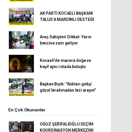
AK PARTİ KOCAELİ BAŞKANI
TALUS’A MARDİNLİ DESTEĞİ
Araç Sahipleri Dikkat: Yarın
benzine zam geliyor
Kocaeli'de macera doğa ve
keşif aynı rotada buluştu
Başkan Bıyık: ''Atıkları gelişi
güzel bırakmadan bizi arayın''
En Çok Okunanlar
OĞUZ ŞERİFALİOĞLU SEÇİM
KOORDİNASYON MERKEZİNİ