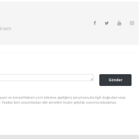
il.com
Gönder
nuyor ve kocaelihaberi.com sitesine yaptığınız yorumunuzla ilgili doğrudan veya
. Yazılan tüm yorumlardan site yönetimi hiçbir şekilde sorumlu tutulamaz.