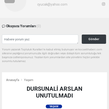
cyucak@yahoo.com
Okuyucu Yorumları
(0)
Gönder
Yorum yazarak Topluluk Kuralları’nı kabul etmiş bulunuyor ve kocaelihaberi.com
sitesine yaptığınız yorumunuzla ilgili doğrudan veya dolaylı tüm sorumluluğu tek
başınıza üstleniyorsunuz. Yazılan tüm yorumlardan site yönetimi hiçbir şekilde
sorumlu tutulamaz.
Anasayfa
Yaşam
DURSUNALİ ARSLAN
UNUTULMADI
YAŞAM