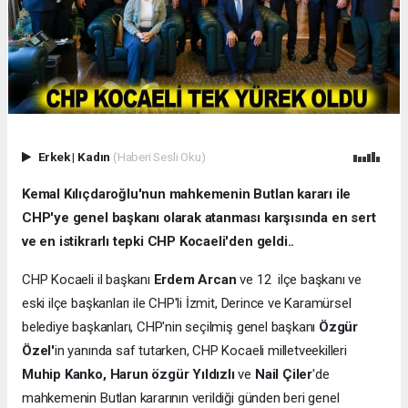
Erkek
|
Kadın
(Haberi Sesli Oku)
Kemal Kılıçdaroğlu'nun mahkemenin Butlan kararı ile
CHP'ye genel başkanı olarak atanması karşısında en sert
ve en istikrarlı tepki CHP Kocaeli'den geldi..
CHP Kocaeli il başkanı
Erdem Arcan
ve 12 ilçe başkanı ve
eski ilçe başkanları ile CHP'li İzmit, Derince ve Karamürsel
belediye başkanları, CHP'nin seçilmiş genel başkanı
Özgür
Özel'
in yanında saf tutarken, CHP Kocaeli milletveekilleri
Muhip Kanko, Harun özgür Yıldızlı
ve
Nail Çiler
'de
mahkemenin Butlan kararının verildiği günden beri genel