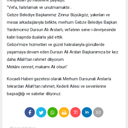
medyadan şu ifadelerle paylaştı;
"Vefa, hatırlamak ve unutmamaktır…
Gebze Belediye Başkanımız Zinnur Büyükgöz, yakınları ve
mesai arkadaşlarıyla birlikte, merhum Gebze Belediye Başkan
Yardımcımız Dursun Ali Arslan’ı, vefatının sene-i devriyesinde
kabri başında dualarla yâd ettik.
Gebze’mize hizmetleri ve güzel hatıralarıyla gönüllerde
yaşamaya devam eden Dursun Ali Arslan Başkanımıza bir kez
daha Allah’tan rahmet diliyorum.
Mekânı cennet, makamı Ali olsun"
Kocaeli Haberi gazetesi olarak Merhum Dursunali Arslan'a
tekrardan Allah’tan rahmet, Kederli Ailesi ve sevenlerine
başsağlığı ve sabırlar diliyoruz.