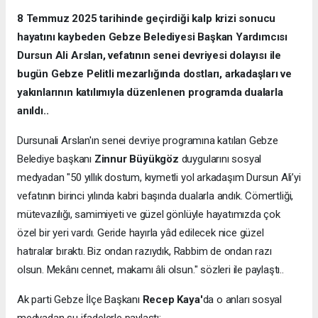
8 Temmuz 2025 tarihinde geçirdiği kalp krizi sonucu
hayatını kaybeden Gebze Belediyesi Başkan Yardımcısı
Dursun Ali Arslan, vefatının senei devriyesi dolayısı ile
bugün Gebze Pelitli mezarlığında dostları, arkadaşları ve
yakınlarının katılımıyla düzenlenen programda dualarla
anıldı..
Dursunali Arslan'ın senei devriye programına katılan Gebze
Belediye başkanı
Zinnur Büyükgöz
duygularını sosyal
medyadan "50 yıllık dostum, kıymetli yol arkadaşım Dursun Ali’yi
vefatının birinci yılında kabri başında dualarla andık. Cömertliği,
mütevazılığı, samimiyeti ve güzel gönlüyle hayatımızda çok
özel bir yeri vardı. Geride hayırla yâd edilecek nice güzel
hatıralar bıraktı. Biz ondan razıydık, Rabbim de ondan razı
olsun. Mekânı cennet, makamı âli olsun." sözleri ile paylaştı..
Ak parti Gebze İlçe Başkanı
Recep Kaya'
da o anları sosyal