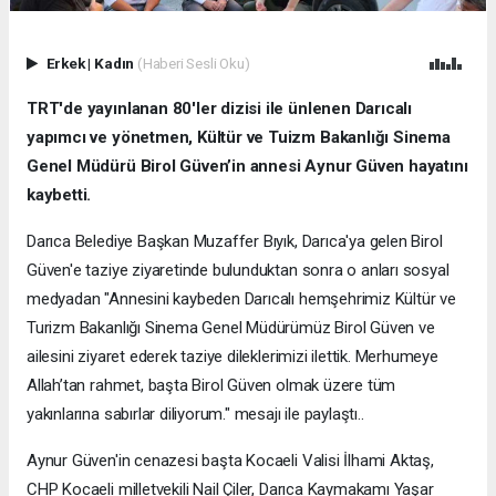
Erkek
|
Kadın
(Haberi Sesli Oku)
TRT'de yayınlanan 80'ler dizisi ile ünlenen Darıcalı
yapımcı ve yönetmen, Kültür ve Tuizm Bakanlığı Sinema
Genel Müdürü Birol Güven’in annesi Aynur Güven hayatını
kaybetti.
Darıca Belediye Başkan Muzaffer Bıyık, Darıca'ya gelen Birol
Güven'e taziye ziyaretinde bulunduktan sonra o anları sosyal
medyadan "Annesini kaybeden Darıcalı hemşehrimiz Kültür ve
Turizm Bakanlığı Sinema Genel Müdürümüz Birol Güven ve
ailesini ziyaret ederek taziye dileklerimizi ilettik. Merhumeye
Allah’tan rahmet, başta Birol Güven olmak üzere tüm
yakınlarına sabırlar diliyorum." mesajı ile paylaştı..
Aynur Güven'in cenazesi başta Kocaeli Valisi İlhami Aktaş,
CHP Kocaeli milletvekili Nail Çiler, Darıca Kaymakamı Yaşar