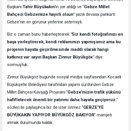
Başkanı
Tahir Büyükakın'
ın yer aldığı ve "
Gebze Millet
Bahçesi Gebzemize hayırlı olsun"
yazılı devasa pankartı
Gebze'nin en görünür yerlerine astırmıştı.
Biz o zaman bunu haberleştirerek
"Siz kendi fotoğrafınızı en
başa yerleştirerek, kendi reklamınızı yapmışsınız ama bu
projenin hayata geçirilmesinde maddi olarak hangi
katkınız var sayın Başkan Zinnur Büyükgöx"
diye
sormuştuk..
Zinnur Büyükgöz bugünde sosyal medya sayfasından Kocaeli
Büyükşehir Belediyesi tarafından yapımı sürdürülen Gebze
Millet Bahçesi Kavşağı Projesini "
Gebze’mizin trafik yükünü
hafifletecek önemli bir yatırımı daha hayata geçiyoruz.
"
sözleri ile paylaşınca biz de ister istmez "
GEBZE’YE
BÜYÜKAKIN YAPIYOR BÜYÜKGÖZ BAKIYOR
" manşeti
atmak durumunda kaldık..