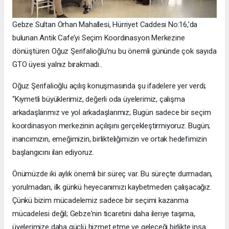
Gebze Sultan Orhan Mahallesi, Hürriyet Caddesi No:16,’da
bulunan Antik Cafe’yi Seçim Koordinasyon Merkezine
dönüştüren Oğuz Şerifalioğlu’nu bu önemli gününde çok sayıda
GTO üyesi yalnız bırakmadı..
Oğuz Şerifalioğlu açılış konuşmasında şu ifadelere yer verdi;
“Kıymetli büyüklerimiz, değerli oda üyelerimiz, çalışma
arkadaşlarımız ve yol arkadaşlarımız; Bugün sadece bir seçim
koordinasyon merkezinin açılışını gerçekleştirmiyoruz. Bugün;
inancımızın, emeğimizin, birlikteliğimizin ve ortak hedefimizin
başlangıcını ilan ediyoruz.
Önümüzde iki aylık önemli bir süreç var. Bu süreçte durmadan,
yorulmadan, ilk günkü heyecanımızı kaybetmeden çalışacağız.
Çünkü bizim mücadelemiz sadece bir seçimi kazanma
mücadelesi değil; Gebze'nin ticaretini daha ileriye taşıma,
üyelerimize daha güçlü hizmet etme ve geleceği birlikte inşa