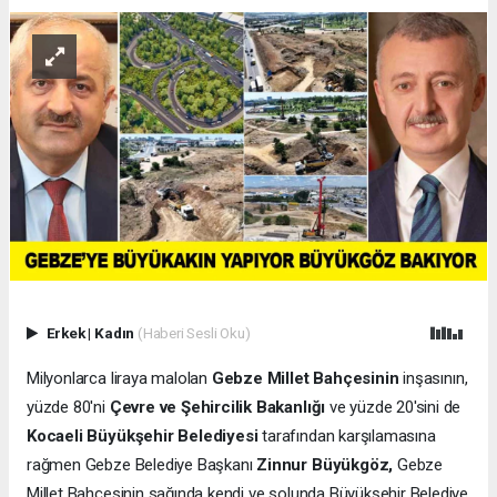
Erkek
|
Kadın
(Haberi Sesli Oku)
Milyonlarca liraya malolan
Gebze Millet Bahçesinin
inşasının,
yüzde 80'ni
Çevre ve Şehircilik Bakanlığı
ve yüzde 20'sini de
Kocaeli Büyükşehir Belediyesi
tarafından karşılamasına
rağmen Gebze Belediye Başkanı
Zinnur Büyükgöz,
Gebze
Millet Bahçesinin sağında kendi ve solunda Büyükşehir Belediye