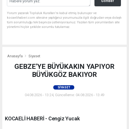
Gönder
Yorum yazarak Topluluk Kuralları’nı kabul etmiş bulunuyor ve
kocaelihaberi.com sitesine yaptığınız yorumunuzla ilgili doğrudan veya dolaylı
tüm sorumluluğu tek başınıza üstleniyorsunuz. Yazılan tüm yorumlardan site
yönetimi hiçbir şekilde sorumlu tutulamaz.
Anasayfa
Siyaset
GEBZE’YE BÜYÜKAKIN YAPIYOR
BÜYÜKGÖZ BAKIYOR
SIYASET
04.08.2026 - 13:24, Güncelleme: 04.08.2026 - 13:49
KOCAELİ HABERİ - Cengiz Yucak