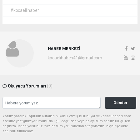
#kocaeli haber
HABER MERKEZİ
kocaelihaberi41@gmail.com
Okuyucu Yorumları
(0)
Gönder
Yorum yazarak Topluluk Kuralları’nı kabul etmiş bulunuyor ve kocaelihaberi.com
sitesine yaptığınız yorumunuzla ilgili doğrudan veya dolaylı tüm sorumluluğu tek
başınıza üstleniyorsunuz. Yazılan tüm yorumlardan site yönetimi hiçbir şekilde
sorumlu tutulamaz.