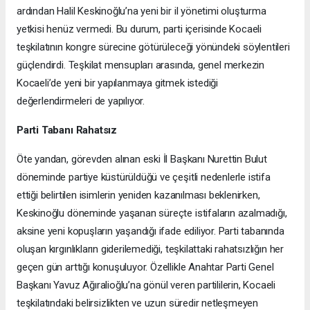
ardından Halil Keskinoğlu’na yeni bir il yönetimi oluşturma
yetkisi henüz vermedi. Bu durum, parti içerisinde Kocaeli
teşkilatının kongre sürecine götürüleceği yönündeki söylentileri
güçlendirdi. Teşkilat mensupları arasında, genel merkezin
Kocaeli’de yeni bir yapılanmaya gitmek istediği
değerlendirmeleri de yapılıyor.
Parti Tabanı Rahatsız
Öte yandan, görevden alınan eski İl Başkanı Nurettin Bulut
döneminde partiye küstürüldüğü ve çeşitli nedenlerle istifa
ettiği belirtilen isimlerin yeniden kazanılması beklenirken,
Keskinoğlu döneminde yaşanan süreçte istifaların azalmadığı,
aksine yeni kopuşların yaşandığı ifade ediliyor. Parti tabanında
oluşan kırgınlıkların giderilemediği, teşkilattaki rahatsızlığın her
geçen gün arttığı konuşuluyor. Özellikle Anahtar Parti Genel
Başkanı Yavuz Ağıralioğlu’na gönül veren partililerin, Kocaeli
teşkilatındaki belirsizlikten ve uzun süredir netleşmeyen