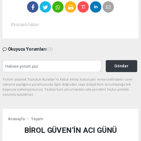
#kocaeli haber
Okuyucu Yorumları
(0)
Gönder
Yorum yazarak Topluluk Kuralları’nı kabul etmiş bulunuyor ve kocaelihaberi.com
sitesine yaptığınız yorumunuzla ilgili doğrudan veya dolaylı tüm sorumluluğu tek
başınıza üstleniyorsunuz. Yazılan tüm yorumlardan site yönetimi hiçbir şekilde
sorumlu tutulamaz.
Anasayfa
Yaşam
BİROL GÜVEN’İN ACI GÜNÜ