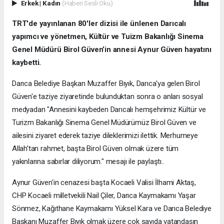
Erkek
|
Kadın
(Haberi Sesli Oku)
TRT'de yayınlanan 80'ler dizisi ile ünlenen Darıcalı
yapımcı ve yönetmen, Kültür ve Tuizm Bakanlığı Sinema
Genel Müdürü Birol Güven’in annesi Aynur Güven hayatını
kaybetti.
Darıca Belediye Başkan Muzaffer Bıyık, Darıca'ya gelen Birol
Güven'e taziye ziyaretinde bulunduktan sonra o anları sosyal
medyadan "Annesini kaybeden Darıcalı hemşehrimiz Kültür ve
Turizm Bakanlığı Sinema Genel Müdürümüz Birol Güven ve
ailesini ziyaret ederek taziye dileklerimizi ilettik. Merhumeye
Allah’tan rahmet, başta Birol Güven olmak üzere tüm
yakınlarına sabırlar diliyorum." mesajı ile paylaştı..
Aynur Güven'in cenazesi başta Kocaeli Valisi İlhami Aktaş,
CHP Kocaeli milletvekili Nail Çiler, Darıca Kaymakamı Yaşar
Sönmez, Kağıthane Kaymakamı Yüksel Kara ve Darıca Belediye
Başkanı Muzaffer Bıyık olmak üzere çok sayıda vatandaşın