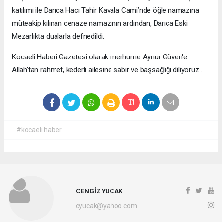
katılımı ile Darıca Hacı Tahir Kavala Cami’nde öğle namazına
müteakip kılınan cenaze namazının ardından, Darıca Eski
Mezarlıkta dualarla defnedildi.
Kocaeli Haberi Gazetesi olarak merhume Aynur Güven'e
Allah'tan rahmet, kederli ailesine sabır ve başsağlığı diliyoruz..
#kocaeli haber
CENGİZ YUCAK
cyucak@yahoo.com