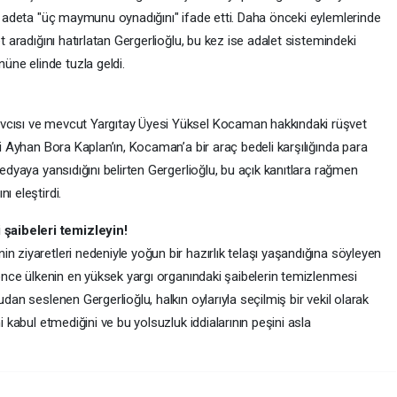
da adeta "üç maymunu oynadığını" ifade etti. Daha önceki eylemlerinde
t aradığını hatırlatan Gergerlioğlu, bu kez ise adalet sistemindeki
ne elinde tuzla geldi.
vcısı ve mevcut Yargıtay Üyesi Yüksel Kocaman hakkındaki rüşvet
ri Ayhan Bora Kaplan’ın, Kocaman’a bir araç bedeli karşılığında para
medyaya yansıdığını belirten Gergerlioğlu, bu açık kanıtlara rağmen
ı eleştirdi.
şaibeleri temizleyin!
n ziyaretleri nedeniyle yoğun bir hazırlık telaşı yaşandığına söyleyen
k önce ülkenin en yüksek yargı organındaki şaibelerin temizlenmesi
udan seslenen Gergerlioğlu, halkın oylarıyla seçilmiş bir vekil olarak
i kabul etmediğini ve bu yolsuzluk iddialarının peşini asla