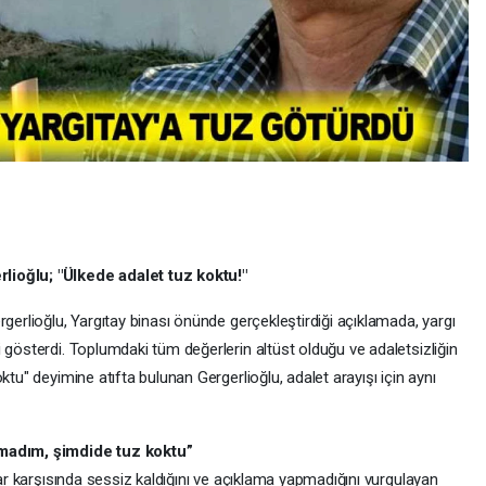
lioğlu; "Ülkede adalet tuz koktu!"
rgerlioğlu, Yargıtay binası önünde gerçekleştirdiği açıklamada, yargı
 gösterdi. Toplumdaki tüm değerlerin altüst olduğu ve adaletsizliğin
ktu" deyimine atıfta bulunan Gergerlioğlu, adalet arayışı için aynı
amadım, şimdide tuz koktu”
lar karşısında sessiz kaldığını ve açıklama yapmadığını vurgulayan