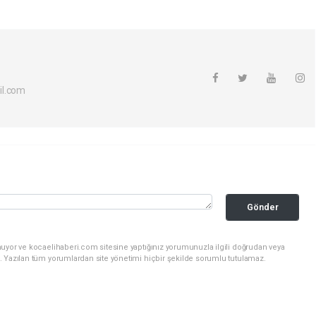
il.com
Gönder
nuyor ve kocaelihaberi.com sitesine yaptığınız yorumunuzla ilgili doğrudan veya
. Yazılan tüm yorumlardan site yönetimi hiçbir şekilde sorumlu tutulamaz.