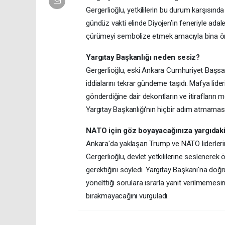
Gergerlioğlu, yetkililerin bu durum karşısın
gündüz vakti elinde Diyojen’in feneriyle adale
çürümeyi sembolize etmek amacıyla bina önü
Yargıtay Başkanlığı neden sesiz?
Gergerlioğlu, eski Ankara Cumhuriyet Başsa
iddialarını tekrar gündeme taşıdı. Mafya lide
gönderdiğine dair dekontların ve itirafların 
Yargıtay Başkanlığı'nın hiçbir adım atmamasın
NATO için göz boyayacağınıza yargıdaki 
Ankara'da yaklaşan Trump ve NATO liderlerini
Gergerlioğlu, devlet yetkililerine seslenere
gerektiğini söyledi. Yargıtay Başkanı'na doğr
yönelttiği sorulara ısrarla yanıt verilmemesin
bırakmayacağını vurguladı.