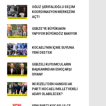
OĞUZ ŞERİFALİOĞLU SEÇİM
KOORDİNASYON MERKEZİNİ
AÇTI
GEBZE’YE BÜYÜKAKIN
YAPIYOR BÜYÜKGÖZ BAKIYOR
KOCAELİ’NİN İÇME SUYUNA
YENİ DESTEK
GEBZELİ KUYUMCULARIN
BAŞKANINDAN ESKİÇARŞI
İSYANI!
İKİ RİZELİ’DEN HANGİSİ AK
PARTİ KOCAELİ MİLLETVEKİLİ
ADAYI OLABİLECEK?
YENİ PARTİ KOCAELİ İLÇE