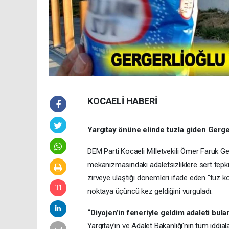
KOCAELİ HABERİ
Yargıtay önüne elinde tuzla giden Gerger
DEM Parti Kocaeli Milletvekili Ömer Faruk Ge
mekanizmasındaki adaletsizliklere sert tepki
zirveye ulaştığı dönemleri ifade eden "tuz ko
noktaya üçüncü kez geldiğini vurguladı.
“Diyojen’in feneriyle geldim adaleti bul
Yargıtay’ın ve Adalet Bakanlığı'nın tüm iddia