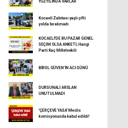
YÜZYILINDA VARLAR
Kocaeli Zabıtası yaşlı çifti
yolda bırakmadı
KOCAELİ'DE BU PAZAR GENEL
SEÇİM OLSA ANKETİ; Hangi
Parti Kaç Milletvekili
BİROL GÜVEN’İN ACI GÜNÜ
DURSUNALİ ARSLAN
UNUTULMADI
'ÇERÇEVE YASA' Meclis
komisyonunda kabul edildi!