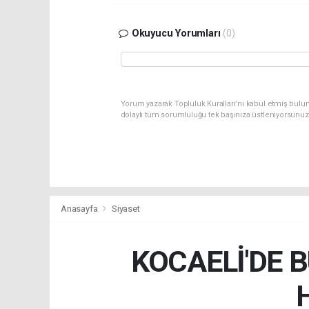
Okuyucu Yorumları
(0)
Yorum yazarak Topluluk Kuralları’nı kabul etmiş bulu
dolaylı tüm sorumluluğu tek başınıza üstleniyorsunuz
Anasayfa
Siyaset
KOCAELİ'DE 
H