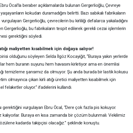
 Ebru Öcal’la beraber açıklamalarda bulunan Gergerlioğlu, Çevreye
 yaşayanların kokudan duramadığını belirtti. Bazı sabıkalı fabrikaların
ı vurgulayan Gergerlioğlu, çevrecilerin bu kirliliği defalarca yakaladığını
Gergerlioğlu, bu fabrikaların tespit edilerek gerekli cezai işlemlerin
esi gerektiğini söyledi.
atığı maliyetten kısabilmek için doğaya salıyor!
 birisi olduğunu söyleyen Selda İlgöz Kocayiğit, “Buraya yakın yerlerde
bunlar hem buranın suyunu hem havasını kirletiyor ama en önemlisi
toprağı temizleme şansımız da olmuyor. Şu anda burada bir lastik kokusu
im olmayınca çıkan kirli atığı üretici maliyetten kısabilmek için
felaketler oluyor.” ifadelerini kullandı.
ı gerektiğini vurgulayan Ebru Öcal, “Dere çok fazla pis kokuyor.
 kalıyorlar. Buraya en kısa zamanda bir çözüm bulunmalı. Vekilimiz
özülene kadarda takipçisi olacağız.” şeklinde konuştu.