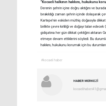
“Kocaeli halkının hakkını, hukukunu kor
Derenin şehrin içine doğru aktığını ve burad
bırakıldığı zaman şehrin içinde dolaşarak çevre
Kartepe’nin eskiden müthiş doğasıyla dikkat 
birlikte çevre kirliliği ve doğayı talan edecek 
gidişatına her gün dikkat çektiğini aktaran Ge
etmeye devam ettiklerini söyledi. Bu durumlar
hakkını, hukukunu korumak için bu durumlar
#kocaeli haber
HABER MERKEZİ
kocaelihaberi41@gma