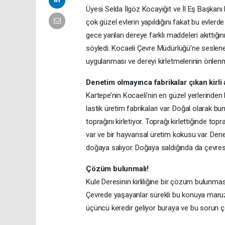
Üyesi Selda İlgöz Kocayiğit ve İl Eş Başkanı
çok güzel evlerin yapıldığını fakat bu evlerde
gece yarıları dereye farklı maddeleri akıttığın
söyledi. Kocaeli Çevre Müdürlüğü’ne seslenen 
uygulanması ve dereyi kirletmelerinin önlenm
Denetim olmayınca fabrikalar çıkan kirli 
Kartepe’nin Kocaeli'nin en güzel yerlerinden
lastik üretim fabrikaları var. Doğal olarak 
toprağını kirletiyor. Toprağı kirlettiğinde 
var ve bir hayvansal üretim kokusu var. Denet
doğaya salıyor. Doğaya saldığında da çevresel 
Çözüm bulunmalı!
Kule Deresinin kirliliğine bir çözüm bulunmas
Çevrede yaşayanlar sürekli bu konuya maruz
üçüncü keredir geliyor buraya ve bu sorun ç