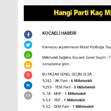
KOCAELİ HABERİ
Kamuoyu arşatırmacısı Murat Kızılboğa "bug
Milletvekili Dağılımı; Kocaeli; Genel Seçim
sonuçlarına göre...
BU PAZAR GENEL SEÇİM OLSA...
%34,3 - AK Parti -
6 Milletvekili
%29,9 - YENİ Parti -
5 Milletvekili
% 7,8 - MHP -
1 Milletvekili
% 6,9 - YRP -
1 Milletvekili
% 6,2 - DEM Parti -
1 Milletvekili