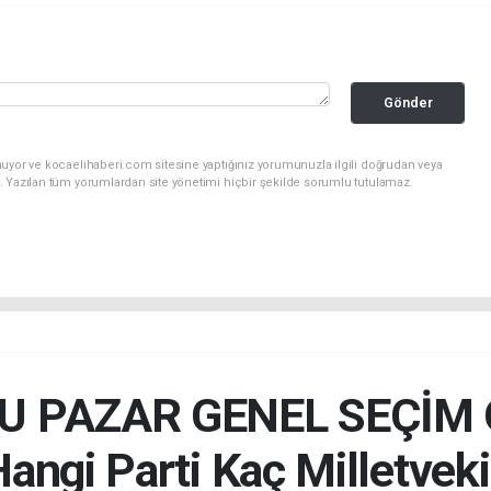
Gönder
nuyor ve kocaelihaberi.com sitesine yaptığınız yorumunuzla ilgili doğrudan veya
. Yazılan tüm yorumlardan site yönetimi hiçbir şekilde sorumlu tutulamaz.
BU PAZAR GENEL SEÇİM 
angi Parti Kaç Milletveki