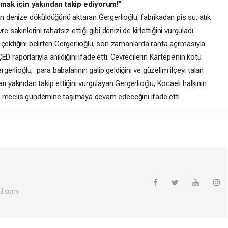
umak için yakından takip ediyorum!”
an denize döküldüğünü aktaran Gergerlioğlu, fabrikadan pis su, atık
 sakinlerini rahatsız ettiği gibi denizi de kirlettiğini vurguladı.
çektiğini belirten Gergerlioğlu, son zamanlarda ranta açılmasıyla
ÇED raporlarıyla anıldığını ifade etti. Çevrecilerin Kartepe’nin kötü
rgerlioğlu, para babalarının galip geldiğini ve güzelim ilçeyi talan
ı yakından takip ettiğini vurgulayan Gergerlioğlu, Kocaeli halkının
ı meclis gündemine taşımaya devam edeceğini ifade etti.
il.com