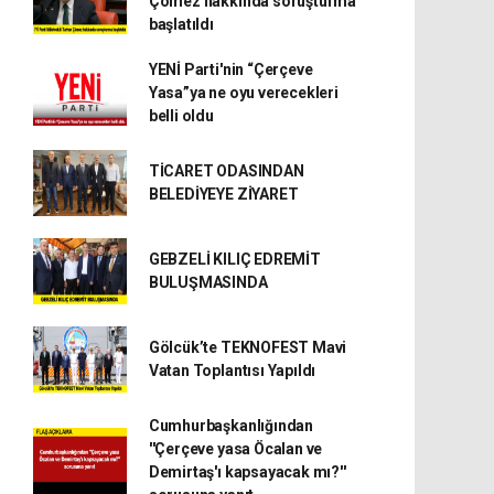
Çömez hakkında soruşturma
başlatıldı
YENİ Parti'nin “Çerçeve
Yasa”ya ne oyu verecekleri
belli oldu
TİCARET ODASINDAN
BELEDİYEYE ZİYARET
GEBZELİ KILIÇ EDREMİT
BULUŞMASINDA
Gölcük’te TEKNOFEST Mavi
Vatan Toplantısı Yapıldı
Cumhurbaşkanlığından
''Çerçeve yasa Öcalan ve
Demirtaş'ı kapsayacak mı?''