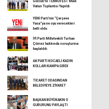
Gölcük’te TEKNOFEST Mavi
Vatan Toplantısı Yapıldı
YENİ Parti'nin “Çerçeve
Yasa”ya ne oyu verecekleri
belli oldu
İYİ Parti Milletvekili Turhan
Çömez hakkında soruşturma
başlatıldı
AK PARTİ KOCAELİ KADIN
KOLLARI KAMPA GİRDİ
TİCARET ODASINDAN
BELEDİYEYE ZİYARET
BAŞKAN BÜYÜKAKIN O
GURURUNU PAYLAŞTI