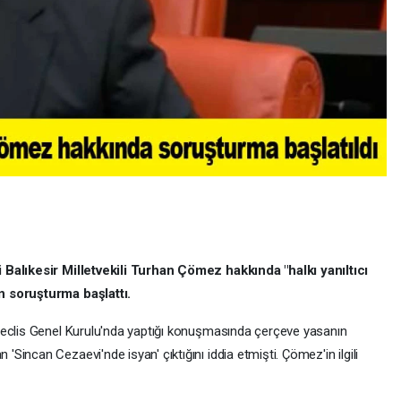
 Balıkesir Milletvekili Turhan Çömez hakkında "halkı yanıltıcı
n soruşturma başlattı.
Meclis Genel Kurulu'nda yaptığı konuşmasında çerçeve yasanın
incan Cezaevi'nde isyan' çıktığını iddia etmişti. Çömez'in ilgili