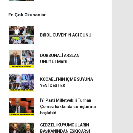
En Çok Okunanlar
BİROL GÜVEN’İN ACI GÜNÜ
DURSUNALİ ARSLAN
UNUTULMADI
KOCAELİ’NİN İÇME SUYUNA
YENİ DESTEK
İYİ Parti Milletvekili Turhan
Çömez hakkında soruşturma
başlatıldı
GEBZELİ KUYUMCULARIN
BAŞKANINDAN ESKİÇARŞI