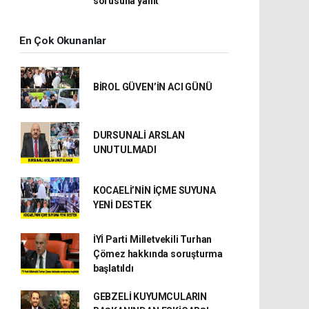
sorusuna yanıt
En Çok Okunanlar
BİROL GÜVEN’İN ACI GÜNÜ
DURSUNALİ ARSLAN
UNUTULMADI
KOCAELİ’NİN İÇME SUYUNA
YENİ DESTEK
İYİ Parti Milletvekili Turhan
Çömez hakkında soruşturma
başlatıldı
GEBZELİ KUYUMCULARIN