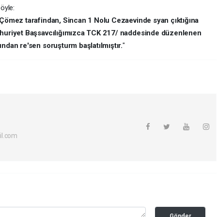
öyle:
n Çömez tarafindan, Sincan 1 Nolu Cezaevinde syan çıktığına
umhuriyet Başsavcılığımızca TCK 217/ naddesinde düzenlenen
undan re'sen soruşturm başlatılmıştır.
"
il.com
Gönder