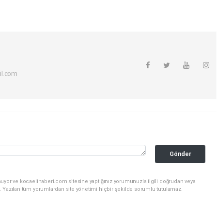
il.com
Gönder
nuyor ve kocaelihaberi.com sitesine yaptığınız yorumunuzla ilgili doğrudan veya
. Yazılan tüm yorumlardan site yönetimi hiçbir şekilde sorumlu tutulamaz.