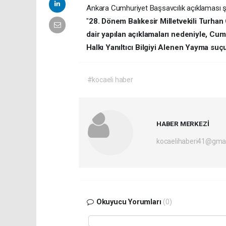
Ankara Cumhuriyet Başsavcılık açıklaması ş
"
28. Dönem Balıkesir Milletvekili Turha
dair yapılan açıklamaları nedeniyle, C
Halkı Yanıltıcı Bilgiyi Alenen Yayma suç
#kocaeli haber
HABER MERKEZİ
kocaelihaberi41@gma
Okuyucu Yorumları
(0)