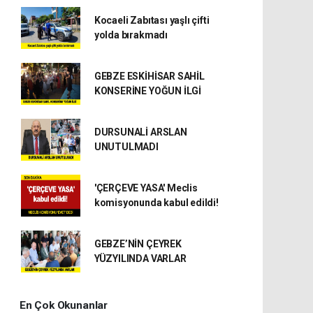
Kocaeli Zabıtası yaşlı çifti
yolda bırakmadı
GEBZE ESKİHİSAR SAHİL
KONSERİNE YOĞUN İLGİ
DURSUNALİ ARSLAN
UNUTULMADI
'ÇERÇEVE YASA' Meclis
komisyonunda kabul edildi!
GEBZE’NİN ÇEYREK
YÜZYILINDA VARLAR
En Çok Okunanlar