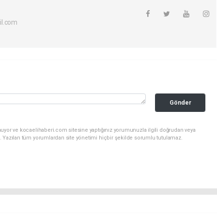
il.com
Gönder
nuyor ve kocaelihaberi.com sitesine yaptığınız yorumunuzla ilgili doğrudan veya
. Yazılan tüm yorumlardan site yönetimi hiçbir şekilde sorumlu tutulamaz.