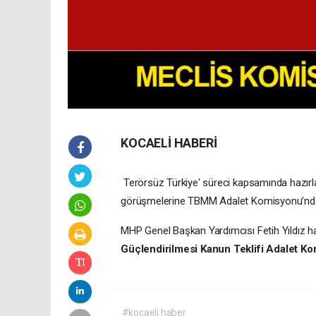
KOCAELİ HABERİ
Terörsüz Türkiye' süreci kapsamında hazır
görüşmelerine TBMM Adalet Komisyonu’nda 
MHP Genel Başkan Yardımcısı Fetih Yıldız ha
Güçlendirilmesi Kanun Teklifi Adalet Ko
#kocaeli haber