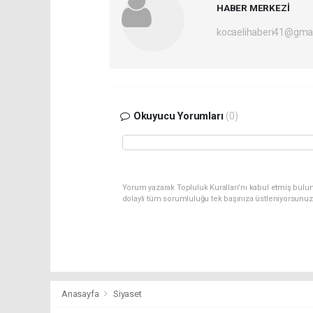
HABER MERKEZİ
kocaelihaberi41@gma
Okuyucu Yorumları
(0)
Yorum yazarak Topluluk Kuralları’nı kabul etmiş bulu
dolaylı tüm sorumluluğu tek başınıza üstleniyorsunuz
Anasayfa
Siyaset