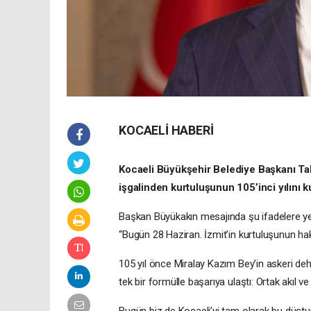
KOCAELİ HABERİ
Kocaeli Büyükşehir Belediye Başkanı Tah
işgalinden kurtuluşunun 105’inci yılını ku
Başkan Büyükakın mesajında şu ifadelere yer
“Bugün 28 Haziran. İzmit’in kurtuluşunun hak
105 yıl önce Miralay Kazım Bey’in askeri deh
tek bir formülle başarıya ulaştı: Ortak akıl 