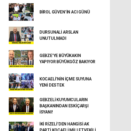
BİROL GÜVEN’İN ACI GÜNÜ
DURSUNALİ ARSLAN
UNUTULMADI
GEBZE’YE BÜYÜKAKIN
YAPIYOR BÜYÜKGÖZ BAKIYOR
KOCAELİ’NİN İÇME SUYUNA
YENİ DESTEK
GEBZELİ KUYUMCULARIN
BAŞKANINDAN ESKİÇARŞI
İSYANI!
İKİ RİZELİ’DEN HANGİSİ AK
PARTİ KOCAELİ MİLLETVEKİLİ