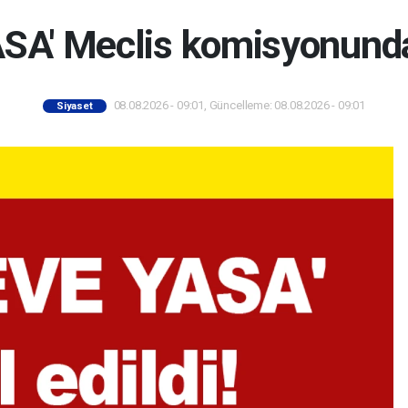
A' Meclis komisyonunda 
08.08.2026 - 09:01, Güncelleme: 08.08.2026 - 09:01
Siyaset