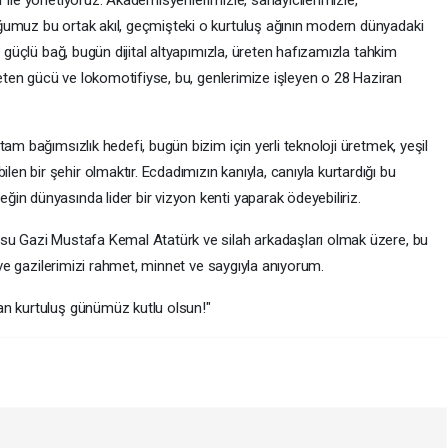
 ile yönetiyoruz. Akademisyenlerimizle, sanayicilerimizle,
ğumuz bu ortak akıl, geçmişteki o kurtuluş ağının modern dünyadaki
o güçlü bağ, bugün dijital altyapımızla, üreten hafızamızla tahkim
üreten gücü ve lokomotifiyse, bu, genlerimize işleyen o 28 Haziran
am bağımsızlık hedefi, bugün bizim için yerli teknoloji üretmek, yeşil
 bir şehir olmaktır. Ecdadımızın kanıyla, canıyla kurtardığı bu
in dünyasında lider bir vizyon kenti yaparak ödeyebiliriz.
usu Gazi Mustafa Kemal Atatürk ve silah arkadaşları olmak üzere, bu
i ve gazilerimizi rahmet, minnet ve saygıyla anıyorum.
an kurtuluş günümüz kutlu olsun!"