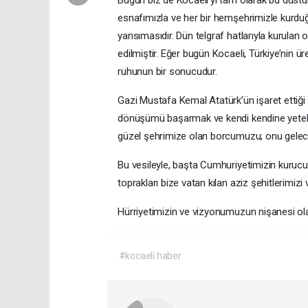
Bugün biz de Kocaeli’yi tam olarak bu düstur
esnafımızla ve her bir hemşehrimizle kurdu
yansımasıdır. Dün telgraf hatlarıyla kurulan 
edilmiştir. Eğer bugün Kocaeli, Türkiye’nin 
ruhunun bir sonucudur.
Gazi Mustafa Kemal Atatürk’ün işaret ettiği t
dönüşümü başarmak ve kendi kendine yetebilen
güzel şehrimize olan borcumuzu; onu geleceğ
Bu vesileyle, başta Cumhuriyetimizin kuruc
toprakları bize vatan kılan aziz şehitlerimiz
Hürriyetimizin ve vizyonumuzun nişanesi ol
#kocaeli haber