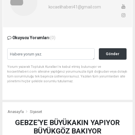
kocaelihaberi41@gmail.com
Okuyucu Yorumları
(0)
Gönder
Yorum yazarak Topluluk Kuralları’nı kabul etmiş bulunuyor ve
kocaelihaberi.com sitesine yaptığınız yorumunuzla ilgili doğrudan veya dolaylı
tüm sorumluluğu tek başınıza üstleniyorsunuz. Yazılan tüm yorumlardan site
yönetimi hiçbir şekilde sorumlu tutulamaz.
Anasayfa
Siyaset
GEBZE’YE BÜYÜKAKIN YAPIYOR
BÜYÜKGÖZ BAKIYOR