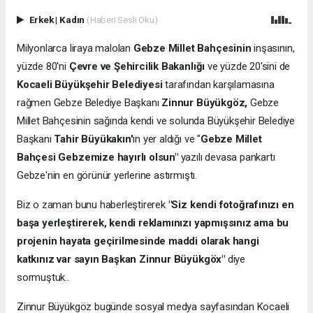
Erkek
|
Kadın
(Haberi Sesli Oku)
Milyonlarca liraya malolan
Gebze Millet Bahçesinin
inşasının,
yüzde 80'ni
Çevre ve Şehircilik Bakanlığı
ve yüzde 20'sini de
Kocaeli Büyükşehir Belediyesi
tarafından karşılamasına
rağmen Gebze Belediye Başkanı
Zinnur Büyükgöz,
Gebze
Millet Bahçesinin sağında kendi ve solunda Büyükşehir Belediye
Başkanı
Tahir Büyükakın'
ın yer aldığı ve "
Gebze Millet
Bahçesi Gebzemize hayırlı olsun"
yazılı devasa pankartı
Gebze'nin en görünür yerlerine astırmıştı.
Biz o zaman bunu haberleştirerek
"Siz kendi fotoğrafınızı en
başa yerleştirerek, kendi reklamınızı yapmışsınız ama bu
projenin hayata geçirilmesinde maddi olarak hangi
katkınız var sayın Başkan Zinnur Büyükgöx"
diye
sormuştuk..
Zinnur Büyükgöz bugünde sosyal medya sayfasından Kocaeli