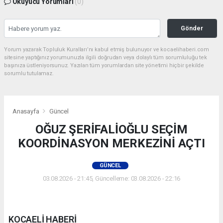
Okuyucu Yorumları
(0)
Gönder
Yorum yazarak Topluluk Kuralları’nı kabul etmiş bulunuyor ve kocaelihaberi.com
sitesine yaptığınız yorumunuzla ilgili doğrudan veya dolaylı tüm sorumluluğu tek
başınıza üstleniyorsunuz. Yazılan tüm yorumlardan site yönetimi hiçbir şekilde
sorumlu tutulamaz.
Anasayfa
Güncel
OĞUZ ŞERİFALİOĞLU SEÇİM
KOORDİNASYON MERKEZİNİ AÇTI
GÜNCEL
03.08.2026 - 21:45, Güncelleme: 03.08.2026 - 22:16
KOCAELİ HABERİ