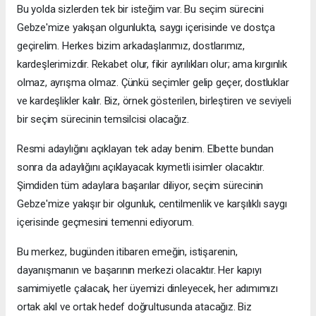
Bu yolda sizlerden tek bir isteğim var. Bu seçim sürecini
Gebze'mize yakışan olgunlukta, saygı içerisinde ve dostça
geçirelim. Herkes bizim arkadaşlarımız, dostlarımız,
kardeşlerimizdir. Rekabet olur, fikir ayrılıkları olur; ama kırgınlık
olmaz, ayrışma olmaz. Çünkü seçimler gelip geçer, dostluklar
ve kardeşlikler kalır. Biz, örnek gösterilen, birleştiren ve seviyeli
bir seçim sürecinin temsilcisi olacağız.
Resmi adaylığını açıklayan tek aday benim. Elbette bundan
sonra da adaylığını açıklayacak kıymetli isimler olacaktır.
Şimdiden tüm adaylara başarılar diliyor, seçim sürecinin
Gebze'mize yakışır bir olgunluk, centilmenlik ve karşılıklı saygı
içerisinde geçmesini temenni ediyorum.
Bu merkez, bugünden itibaren emeğin, istişarenin,
dayanışmanın ve başarının merkezi olacaktır. Her kapıyı
samimiyetle çalacak, her üyemizi dinleyecek, her adımımızı
ortak akıl ve ortak hedef doğrultusunda atacağız. Biz