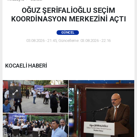
OĞUZ ŞERİFALİOĞLU SEÇİM
KOORDİNASYON MERKEZİNİ AÇTI
GÜNCEL
03.08.2026 - 21:45, Güncelleme: 03.08.2026 - 22:16
KOCAELİ HABERİ