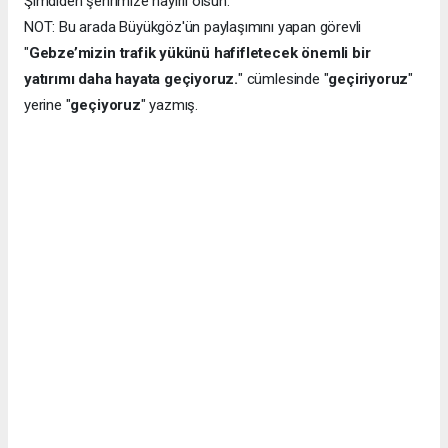
Şimdiden şehrimize hayırlı olsun."
NOT: Bu arada Büyükgöz'ün paylaşımını yapan görevli
"
Gebze’mizin trafik yükünü hafifletecek önemli bir
yatırımı daha hayata geçiyoruz.
" cümlesinde "
geçiriyoruz
"
yerine "
geçiyoruz
" yazmış.