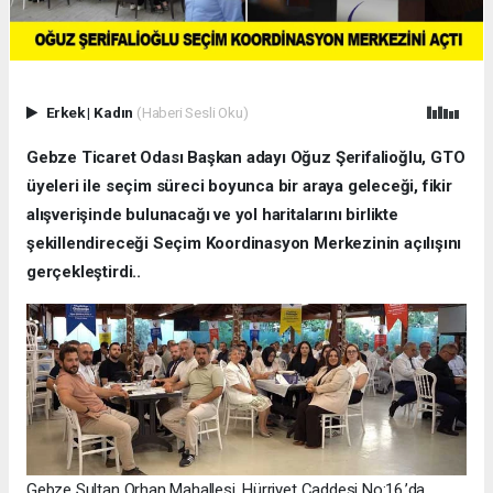
Erkek
|
Kadın
(Haberi Sesli Oku)
Gebze Ticaret Odası Başkan adayı Oğuz Şerifalioğlu, GTO
üyeleri ile seçim süreci boyunca bir araya geleceği, fikir
alışverişinde bulunacağı ve yol haritalarını birlikte
şekillendireceği Seçim Koordinasyon Merkezinin açılışını
gerçekleştirdi..
Gebze Sultan Orhan Mahallesi, Hürriyet Caddesi No:16,’da