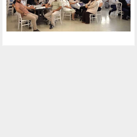
HABER MERKEZİ
kocaelihaberi41@gmail.com
Okuyucu Yorumları
(0)
Gönder
Yorum yazarak Topluluk Kuralları’nı kabul etmiş bulunuyor ve