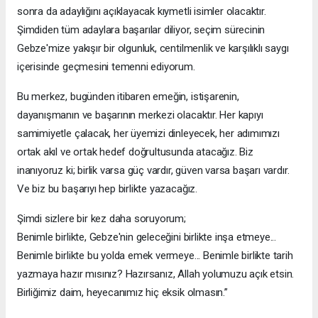
sonra da adaylığını açıklayacak kıymetli isimler olacaktır.
Şimdiden tüm adaylara başarılar diliyor, seçim sürecinin
Gebze'mize yakışır bir olgunluk, centilmenlik ve karşılıklı saygı
içerisinde geçmesini temenni ediyorum.
Bu merkez, bugünden itibaren emeğin, istişarenin,
dayanışmanın ve başarının merkezi olacaktır. Her kapıyı
samimiyetle çalacak, her üyemizi dinleyecek, her adımımızı
ortak akıl ve ortak hedef doğrultusunda atacağız. Biz
inanıyoruz ki; birlik varsa güç vardır, güven varsa başarı vardır.
Ve biz bu başarıyı hep birlikte yazacağız.
Şimdi sizlere bir kez daha soruyorum;
Benimle birlikte, Gebze'nin geleceğini birlikte inşa etmeye...
Benimle birlikte bu yolda emek vermeye... Benimle birlikte tarih
yazmaya hazır mısınız? Hazırsanız, Allah yolumuzu açık etsin.
Birliğimiz daim, heyecanımız hiç eksik olmasın.”