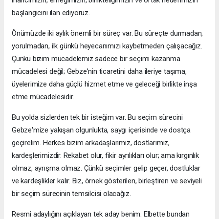
inancımızın, emeğimizin, birlikteliğimizin ve ortak hedefimizin
başlangıcını ilan ediyoruz.
Önümüzde iki aylık önemli bir süreç var. Bu süreçte durmadan,
yorulmadan, ilk günkü heyecanımızı kaybetmeden çalışacağız.
Çünkü bizim mücadelemiz sadece bir seçimi kazanma
mücadelesi değil; Gebze'nin ticaretini daha ileriye taşıma,
üyelerimize daha güçlü hizmet etme ve geleceği birlikte inşa
etme mücadelesidir.
Bu yolda sizlerden tek bir isteğim var. Bu seçim sürecini
Gebze'mize yakışan olgunlukta, saygı içerisinde ve dostça
geçirelim. Herkes bizim arkadaşlarımız, dostlarımız,
kardeşlerimizdir. Rekabet olur, fikir ayrılıkları olur; ama kırgınlık
olmaz, ayrışma olmaz. Çünkü seçimler gelip geçer, dostluklar
ve kardeşlikler kalır. Biz, örnek gösterilen, birleştiren ve seviyeli
bir seçim sürecinin temsilcisi olacağız.
Resmi adaylığını açıklayan tek aday benim. Elbette bundan