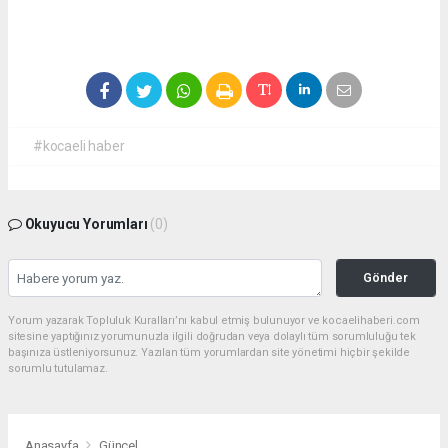
#kocaeli haber
Okuyucu Yorumları
(0)
Gönder
Yorum yazarak Topluluk Kuralları’nı kabul etmiş bulunuyor ve kocaelihaberi.com
sitesine yaptığınız yorumunuzla ilgili doğrudan veya dolaylı tüm sorumluluğu tek
başınıza üstleniyorsunuz. Yazılan tüm yorumlardan site yönetimi hiçbir şekilde
sorumlu tutulamaz.
Anasayfa
Güncel