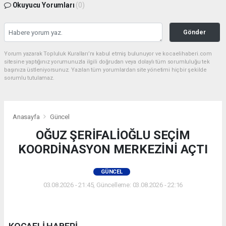
Okuyucu Yorumları
(0)
Gönder
Yorum yazarak Topluluk Kuralları’nı kabul etmiş bulunuyor ve kocaelihaberi.com
sitesine yaptığınız yorumunuzla ilgili doğrudan veya dolaylı tüm sorumluluğu tek
başınıza üstleniyorsunuz. Yazılan tüm yorumlardan site yönetimi hiçbir şekilde
sorumlu tutulamaz.
Anasayfa
Güncel
OĞUZ ŞERİFALİOĞLU SEÇİM
KOORDİNASYON MERKEZİNİ AÇTI
GÜNCEL
03.08.2026 - 21:45, Güncelleme: 03.08.2026 - 22:16