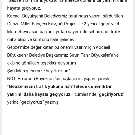
"Gebze’mizin trafik yükünü hafifletecek önemli bir yatırımı daha
hayata geçiyoruz.
Kocaeli Büyükşehir Belediyemiz tarafından yapımı sürdürülen
Gebze Millet Bahçesi Kavşağı Projesi ile 2 yeni altgeçit ve 4
kilometreyi aşan bağlantı yolları sayesinde şehrimizde trafik
daha akıcı ve konforlu hale gelecek.
Gebze’mize değer katan bu önemli yatırım için Kocaeli
Büyükşehir Belediye Başkanımız Sayın Tahir Büyükakın’a ve
ekibine gönülden teşekkür ediyorum.
Şimdiden şehrimize hayırlı olsun."
NOT: Bu arada Büyükgöz'ün paylaşımını yapan görevli
"
Gebze’mizin trafik yükünü hafifletecek önemli bir
yatırımı daha hayata geçiyoruz.
" cümlesinde "
geçiriyoruz
"
yerine "
geçiyoruz
" yazmış.