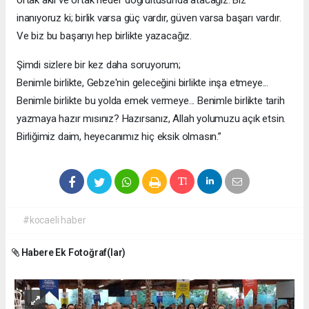
ortak akıl ve ortak hedef doğrultusunda atacağız. Biz
inanıyoruz ki; birlik varsa güç vardır, güven varsa başarı vardır.
Ve biz bu başarıyı hep birlikte yazacağız.
Şimdi sizlere bir kez daha soruyorum;
Benimle birlikte, Gebze'nin geleceğini birlikte inşa etmeye...
Benimle birlikte bu yolda emek vermeye... Benimle birlikte tarih
yazmaya hazır mısınız? Hazırsanız, Allah yolumuzu açık etsin.
Birliğimiz daim, heyecanımız hiç eksik olmasın.”
#kocaeli haber
Habere Ek Fotoğraf(lar)