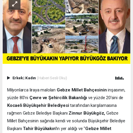
Erkek
|
Kadın
(Haberi Sesli Oku)
Milyonlarca liraya malolan
Gebze Millet Bahçesinin
inşasının,
yüzde 80'ni
Çevre ve Şehircilik Bakanlığı
ve yüzde 20'sini de
Kocaeli Büyükşehir Belediyesi
tarafından karşılamasına
rağmen Gebze Belediye Başkanı
Zinnur Büyükgöz,
Gebze
Millet Bahçesinin sağında kendi ve solunda Büyükşehir Belediye
Başkanı
Tahir Büyükakın'
ın yer aldığı ve "
Gebze Millet