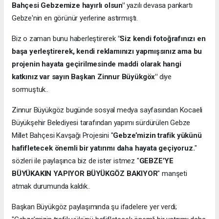
Bahçesi Gebzemize hayırlı olsun"
yazılı devasa pankartı
Gebze'nin en görünür yerlerine astırmıştı.
Biz o zaman bunu haberleştirerek
"Siz kendi fotoğrafınızı en
başa yerleştirerek, kendi reklamınızı yapmışsınız ama bu
projenin hayata geçirilmesinde maddi olarak hangi
katkınız var sayın Başkan Zinnur Büyükgöx"
diye
sormuştuk..
Zinnur Büyükgöz bugünde sosyal medya sayfasından Kocaeli
Büyükşehir Belediyesi tarafından yapımı sürdürülen Gebze
Millet Bahçesi Kavşağı Projesini "
Gebze’mizin trafik yükünü
hafifletecek önemli bir yatırımı daha hayata geçiyoruz.
"
sözleri ile paylaşınca biz de ister istmez "
GEBZE’YE
BÜYÜKAKIN YAPIYOR BÜYÜKGÖZ BAKIYOR
" manşeti
atmak durumunda kaldık..
Başkan Büyükgöz paylaşımında şu ifadelere yer verdi;