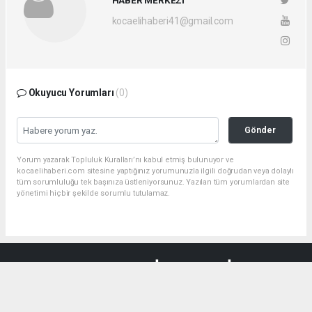
HABER MERKEZİ
kocaelihaberi41@gmail.com
Okuyucu Yorumları
(0)
Gönder
Yorum yazarak Topluluk Kuralları’nı kabul etmiş bulunuyor ve
kocaelihaberi.com sitesine yaptığınız yorumunuzla ilgili doğrudan veya dolaylı
tüm sorumluluğu tek başınıza üstleniyorsunuz. Yazılan tüm yorumlardan site
yönetimi hiçbir şekilde sorumlu tutulamaz.
haber paketi
haber scripti
haber yazılımı
Tüm hakları saklı tutulmaktadır.Copyright 2026©