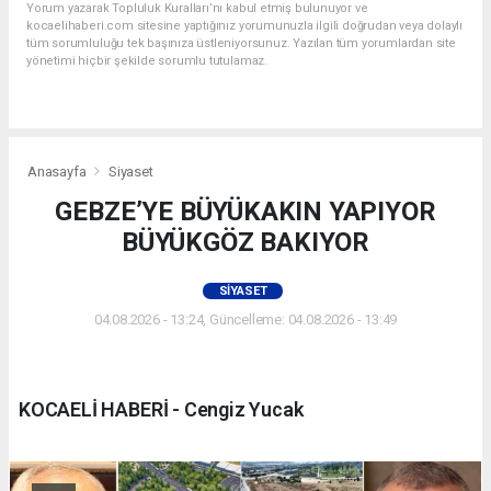
Yorum yazarak Topluluk Kuralları’nı kabul etmiş bulunuyor ve
kocaelihaberi.com sitesine yaptığınız yorumunuzla ilgili doğrudan veya dolaylı
tüm sorumluluğu tek başınıza üstleniyorsunuz. Yazılan tüm yorumlardan site
yönetimi hiçbir şekilde sorumlu tutulamaz.
Anasayfa
Siyaset
GEBZE’YE BÜYÜKAKIN YAPIYOR
BÜYÜKGÖZ BAKIYOR
SIYASET
04.08.2026 - 13:24, Güncelleme: 04.08.2026 - 13:49
KOCAELİ HABERİ - Cengiz Yucak