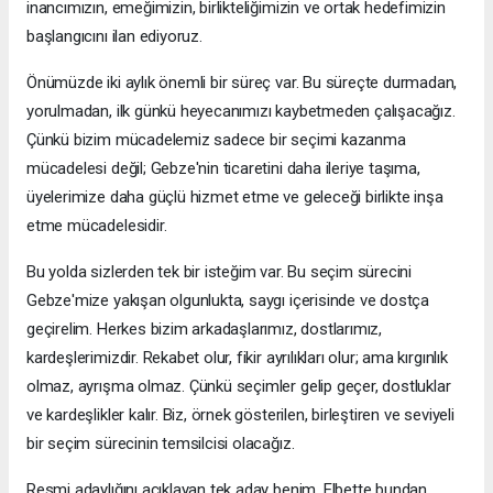
inancımızın, emeğimizin, birlikteliğimizin ve ortak hedefimizin
başlangıcını ilan ediyoruz.
Önümüzde iki aylık önemli bir süreç var. Bu süreçte durmadan,
yorulmadan, ilk günkü heyecanımızı kaybetmeden çalışacağız.
Çünkü bizim mücadelemiz sadece bir seçimi kazanma
mücadelesi değil; Gebze'nin ticaretini daha ileriye taşıma,
üyelerimize daha güçlü hizmet etme ve geleceği birlikte inşa
etme mücadelesidir.
Bu yolda sizlerden tek bir isteğim var. Bu seçim sürecini
Gebze'mize yakışan olgunlukta, saygı içerisinde ve dostça
geçirelim. Herkes bizim arkadaşlarımız, dostlarımız,
kardeşlerimizdir. Rekabet olur, fikir ayrılıkları olur; ama kırgınlık
olmaz, ayrışma olmaz. Çünkü seçimler gelip geçer, dostluklar
ve kardeşlikler kalır. Biz, örnek gösterilen, birleştiren ve seviyeli
bir seçim sürecinin temsilcisi olacağız.
Resmi adaylığını açıklayan tek aday benim. Elbette bundan