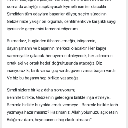
sonra da adaylığını açıklayacak kıymetli isimler olacaktır.
Şimdiden tüm adaylara başarılar diliyor, seçim sürecinin
Gebze'mize yakışır bir olgunluk, centilmenlik ve karşılıklı saygı
içerisinde geçmesini temenni ediyorum.
Bu merkez, bugünden itibaren emeğin, istişarenin,
dayanışmanın ve başarının merkezi olacaktır. Her kapıyı
samimiyetle çalacak, her üyemizi dinleyecek, her adımımızı
ortak akıl ve ortak hedef doğrultusunda atacağız. Biz
inanıyoruz ki; birlik varsa güç vardır, güven varsa başarı vardır.
Ve biz bu başarıyı hep birlikte yazacağız.
Şimdi sizlere bir kez daha soruyorum;
Benimle birlikte, Gebze'nin geleceğini birlikte inşa etmeye...
Benimle birlikte bu yolda emek vermeye... Benimle birlikte tarih
yazmaya hazır mısınız? Hazırsanız, Allah yolumuzu açık etsin.
Birliğimiz daim, heyecanımız hiç eksik olmasın.”