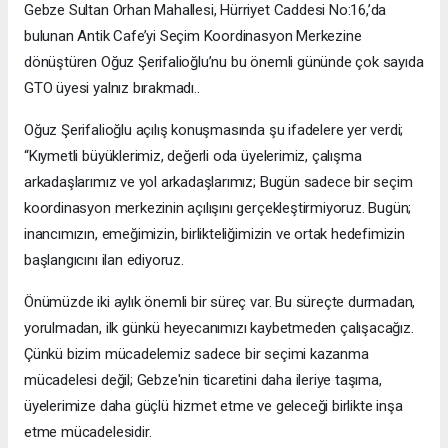
Gebze Sultan Orhan Mahallesi, Hürriyet Caddesi No:16,’da
bulunan Antik Cafe’yi Seçim Koordinasyon Merkezine
dönüştüren Oğuz Şerifalioğlu’nu bu önemli gününde çok sayıda
GTO üyesi yalnız bırakmadı..
Oğuz Şerifalioğlu açılış konuşmasında şu ifadelere yer verdi;
“Kıymetli büyüklerimiz, değerli oda üyelerimiz, çalışma
arkadaşlarımız ve yol arkadaşlarımız; Bugün sadece bir seçim
koordinasyon merkezinin açılışını gerçekleştirmiyoruz. Bugün;
inancımızın, emeğimizin, birlikteliğimizin ve ortak hedefimizin
başlangıcını ilan ediyoruz.
Önümüzde iki aylık önemli bir süreç var. Bu süreçte durmadan,
yorulmadan, ilk günkü heyecanımızı kaybetmeden çalışacağız.
Çünkü bizim mücadelemiz sadece bir seçimi kazanma
mücadelesi değil; Gebze'nin ticaretini daha ileriye taşıma,
üyelerimize daha güçlü hizmet etme ve geleceği birlikte inşa
etme mücadelesidir.