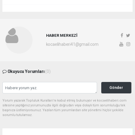
HABER MERKEZİ
kocaelihaberi41@gmail.com
Okuyucu Yorumları
(0)
Gönder
Yorum yazarak Topluluk Kuralları’nı kabul etmiş bulunuyor ve kocaelihaberi.com
sitesine yaptığınız yorumunuzla ilgili doğrudan veya dolaylı tüm sorumluluğu tek
başınıza üstleniyorsunuz. Yazılan tüm yorumlardan site yönetimi hiçbir şekilde
sorumlu tutulamaz.