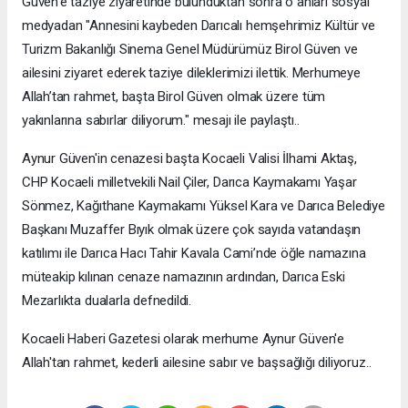
Güven'e taziye ziyaretinde bulunduktan sonra o anları sosyal
medyadan "Annesini kaybeden Darıcalı hemşehrimiz Kültür ve
Turizm Bakanlığı Sinema Genel Müdürümüz Birol Güven ve
ailesini ziyaret ederek taziye dileklerimizi ilettik. Merhumeye
Allah’tan rahmet, başta Birol Güven olmak üzere tüm
yakınlarına sabırlar diliyorum." mesajı ile paylaştı..
Aynur Güven'in cenazesi başta Kocaeli Valisi İlhami Aktaş,
CHP Kocaeli milletvekili Nail Çiler, Darıca Kaymakamı Yaşar
Sönmez, Kağıthane Kaymakamı Yüksel Kara ve Darıca Belediye
Başkanı Muzaffer Bıyık olmak üzere çok sayıda vatandaşın
katılımı ile Darıca Hacı Tahir Kavala Cami’nde öğle namazına
müteakip kılınan cenaze namazının ardından, Darıca Eski
Mezarlıkta dualarla defnedildi.
Kocaeli Haberi Gazetesi olarak merhume Aynur Güven'e
Allah'tan rahmet, kederli ailesine sabır ve başsağlığı diliyoruz..