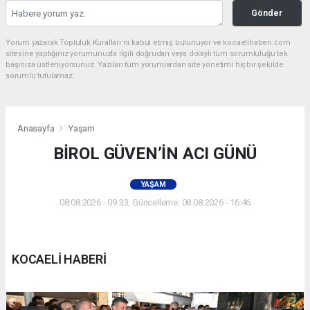
Gönder
Yorum yazarak Topluluk Kuralları’nı kabul etmiş bulunuyor ve kocaelihaberi.com
sitesine yaptığınız yorumunuzla ilgili doğrudan veya dolaylı tüm sorumluluğu tek
başınıza üstleniyorsunuz. Yazılan tüm yorumlardan site yönetimi hiçbir şekilde
sorumlu tutulamaz.
Anasayfa
Yaşam
BİROL GÜVEN’İN ACI GÜNÜ
YAŞAM
08.08.2026 - 09:33, Güncelleme: 08.08.2026 - 16:46
KOCAELİ HABERİ