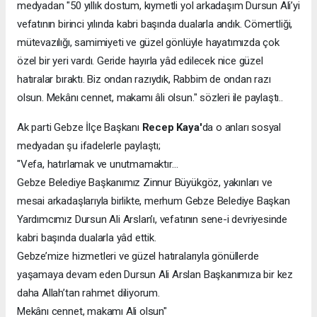
medyadan "50 yıllık dostum, kıymetli yol arkadaşım Dursun Ali’yi
vefatının birinci yılında kabri başında dualarla andık. Cömertliği,
mütevazılığı, samimiyeti ve güzel gönlüyle hayatımızda çok
özel bir yeri vardı. Geride hayırla yâd edilecek nice güzel
hatıralar bıraktı. Biz ondan razıydık, Rabbim de ondan razı
olsun. Mekânı cennet, makamı âli olsun." sözleri ile paylaştı..
Ak parti Gebze İlçe Başkanı
Recep Kaya'
da o anları sosyal
medyadan şu ifadelerle paylaştı;
"Vefa, hatırlamak ve unutmamaktır…
Gebze Belediye Başkanımız Zinnur Büyükgöz, yakınları ve
mesai arkadaşlarıyla birlikte, merhum Gebze Belediye Başkan
Yardımcımız Dursun Ali Arslan’ı, vefatının sene-i devriyesinde
kabri başında dualarla yâd ettik.
Gebze’mize hizmetleri ve güzel hatıralarıyla gönüllerde
yaşamaya devam eden Dursun Ali Arslan Başkanımıza bir kez
daha Allah’tan rahmet diliyorum.
Mekânı cennet, makamı Ali olsun"