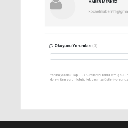
HABER MERKEZİ
kocaelihaberi41@gma
Okuyucu Yorumları
(0)
Yorum yazarak Topluluk Kuralları’nı kabul etmiş bulu
dolaylı tüm sorumluluğu tek başınıza üstleniyorsunuz