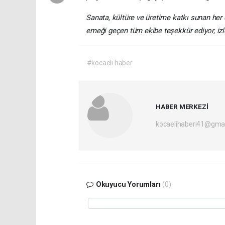
Sanata, kültüre ve üretime katkı sunan he
emeği geçen tüm ekibe teşekkür ediyor, izl
#kocaeli haber
HABER MERKEZİ
kocaelihaberi41@gma
Okuyucu Yorumları
(0)