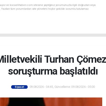
nuyor ve kocaelihaberi.com sitesine yaptığınız yorumunuzla ilgili doğrudan veya
. Yazılan tüm yorumlardan site yönetimi hiçbir şekilde sorumlu tutulamaz.
 Milletvekili Turhan Çöme
soruşturma başlatıldı
09.08.2026 - 04:45, Güncelleme: 09.08.2026 - 05:00
Siyaset