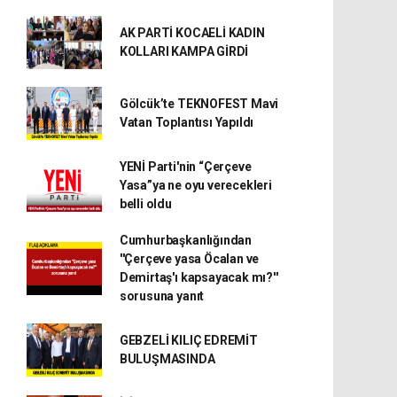
AK PARTİ KOCAELİ KADIN
KOLLARI KAMPA GİRDİ
Gölcük’te TEKNOFEST Mavi
Vatan Toplantısı Yapıldı
YENİ Parti'nin “Çerçeve
Yasa”ya ne oyu verecekleri
belli oldu
Cumhurbaşkanlığından
''Çerçeve yasa Öcalan ve
Demirtaş'ı kapsayacak mı?''
sorusuna yanıt
GEBZELİ KILIÇ EDREMİT
BULUŞMASINDA