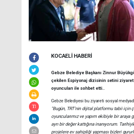
KOCAELİ HABERİ
Gebze Belediye Başkanı Zinnur Büyükgöz,
çekilen Espiyonaj dizisinin setini ziyar
oyuncuları ile sohbet etti..
Gebze Belediyesi bu ziyareti sosyal medyada
"Bugün, TRT’nin dijital platformu tabii için 
oyuncularımız ve yapım ekibiyle bir araya 
ayrı bir değer kattığına inanıyorum. Tarihiy
projelere ev sahipliği yapması bizleri gururl