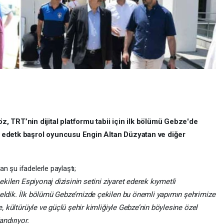
 TRT’nin dijital platformu tabii için ilk bölümü Gebze'de
et edetk başrol oyuncusu Engin Altan Düzyatan ve diğer
n şu ifadelerle paylaştı;
çekilen Espiyonaj dizisinin setini ziyaret ederek kıymetli
geldik. İlk bölümü Gebze’mizde çekilen bu önemli yapımın şehrimize
le, kültürüyle ve güçlü şehir kimliğiyle Gebze’nin böylesine özel
andırıyor.