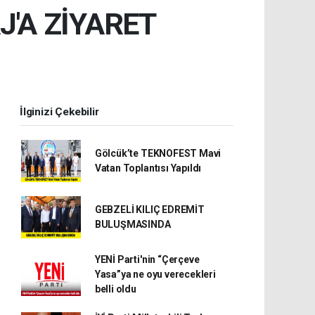
'A ZİYARET
İlginizi Çekebilir
Gölcük’te TEKNOFEST Mavi
Vatan Toplantısı Yapıldı
GEBZELİ KILIÇ EDREMİT
BULUŞMASINDA
YENİ Parti'nin “Çerçeve
Yasa”ya ne oyu verecekleri
belli oldu