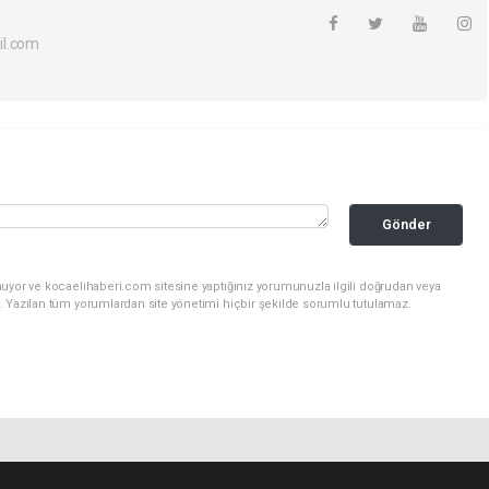
il.com
Gönder
nuyor ve kocaelihaberi.com sitesine yaptığınız yorumunuzla ilgili doğrudan veya
. Yazılan tüm yorumlardan site yönetimi hiçbir şekilde sorumlu tutulamaz.