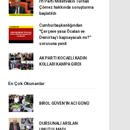
İYİ Parti Milletvekili Turhan
Çömez hakkında soruşturma
başlatıldı
Cumhurbaşkanlığından
''Çerçeve yasa Öcalan ve
Demirtaş'ı kapsayacak mı?''
sorusuna yanıt
AK PARTİ KOCAELİ KADIN
KOLLARI KAMPA GİRDİ
En Çok Okunanlar
BİROL GÜVEN’İN ACI GÜNÜ
DURSUNALİ ARSLAN
UNUTULMADI