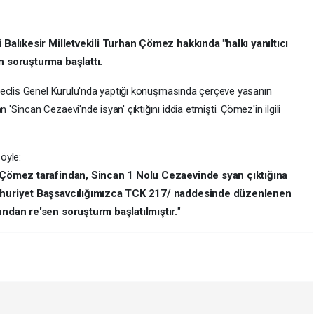
 Balıkesir Milletvekili Turhan Çömez hakkında "halkı yanıltıcı
n soruşturma başlattı.
Meclis Genel Kurulu'nda yaptığı konuşmasında çerçeve yasanın
incan Cezaevi'nde isyan' çıktığını iddia etmişti. Çömez'in ilgili
öyle:
n Çömez tarafindan, Sincan 1 Nolu Cezaevinde syan çıktığına
umhuriyet Başsavcılığımızca TCK 217/ naddesinde düzenlenen
undan re'sen soruşturm başlatılmıştır.
"