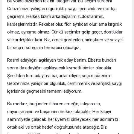
Bu yolda sizlerden tek bir isteğim var. Bu seçim sürecini
Gebze'mize yakışan olgunlukta, saygı içerisinde ve dostça
geçirelim. Herkes bizim arkadaşlarımız, dostlarımız,
kardeşlerimizdir. Rekabet olur, fikir ayrılıkları olur; ama kırgınlık
olmaz, ayrışma olmaz. Çünkü seçimler gelip geçer, dostluklar
ve kardeşlikler kalır. Biz, örnek gösterilen, birleştiren ve seviyeli
bir seçim sürecinin temsilcisi olacağız.
Resmi adaylığını açıklayan tek aday benim. Elbette bundan
sonra da adaylığını açıklayacak kıymetli isimler olacaktır.
Şimdiden tüm adaylara başarılar diliyor, seçim sürecinin
Gebze'mize yakışır bir olgunluk, centilmenlik ve karşılıklı saygı
içerisinde geçmesini temenni ediyorum.
Bu merkez, bugünden itibaren emeğin, istişarenin,
dayanışmanın ve başarının merkezi olacaktır. Her kapıyı
samimiyetle çalacak, her üyemizi dinleyecek, her adımımızı
ortak akıl ve ortak hedef doğrultusunda atacağız. Biz