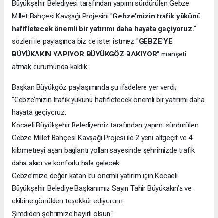
Büyükşehir Belediyesi tarafından yapımı sürdürülen Gebze
Millet Bahçesi Kavşağı Projesini "
Gebze’mizin trafik yükünü
hafifletecek önemli bir yatırımı daha hayata geçiyoruz.
"
sözleri ile paylaşınca biz de ister istmez "
GEBZE’YE
BÜYÜKAKIN YAPIYOR BÜYÜKGÖZ BAKIYOR
" manşeti
atmak durumunda kaldık..
Başkan Büyükgöz paylaşımında şu ifadelere yer verdi;
"Gebze’mizin trafik yükünü hafifletecek önemli bir yatırımı daha
hayata geçiyoruz.
Kocaeli Büyükşehir Belediyemiz tarafından yapımı sürdürülen
Gebze Millet Bahçesi Kavşağı Projesi ile 2 yeni altgeçit ve 4
kilometreyi aşan bağlantı yolları sayesinde şehrimizde trafik
daha akıcı ve konforlu hale gelecek.
Gebze’mize değer katan bu önemli yatırım için Kocaeli
Büyükşehir Belediye Başkanımız Sayın Tahir Büyükakın’a ve
ekibine gönülden teşekkür ediyorum.
Şimdiden şehrimize hayırlı olsun."