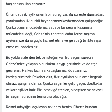
başlangıcını ilan ediyoruz.
Önümüzde iki aylık önemli bir süreç var. Bu süreçte durmadan,
yorulmadan, ilk günkü heyecanımızı kaybetmeden çalışacağız.
Çünkü bizim mücadelemiz sadece bir seçimi kazanma
mücadelesi değil; Gebze'nin ticaretini daha ileriye taşıma,
üyelerimize daha güçlü hizmet etme ve geleceği birlikte inşa
etme mücadelesidir.
Bu yolda sizlerden tek bir isteğim var. Bu seçim sürecini
Gebze'mize yakışan olgunlukta, saygı içerisinde ve dostça
geçirelim. Herkes bizim arkadaşlarımız, dostlarımız,
kardeşlerimizdir. Rekabet olur, fikir ayrılıkları olur; ama kırgınlık
olmaz, ayrışma olmaz. Çünkü seçimler gelip geçer, dostluklar
ve kardeşlikler kalır. Biz, örnek gösterilen, birleştiren ve seviyeli
bir seçim sürecinin temsilcisi olacağız.
Resmi adaylığını açıklayan tek aday benim. Elbette bundan