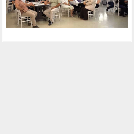
HABER MERKEZİ
kocaelihaberi41@gmail.com
Okuyucu Yorumları
(0)
Gönder
Yorum yazarak Topluluk Kuralları’nı kabul etmiş bulunuyor ve