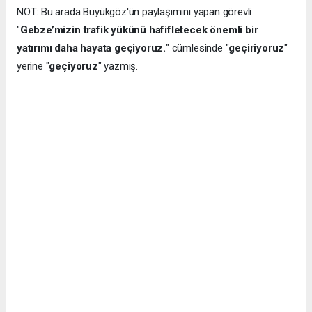
NOT: Bu arada Büyükgöz'ün paylaşımını yapan görevli
"
Gebze’mizin trafik yükünü hafifletecek önemli bir
yatırımı daha hayata geçiyoruz.
" cümlesinde "
geçiriyoruz
"
yerine "
geçiyoruz
" yazmış.