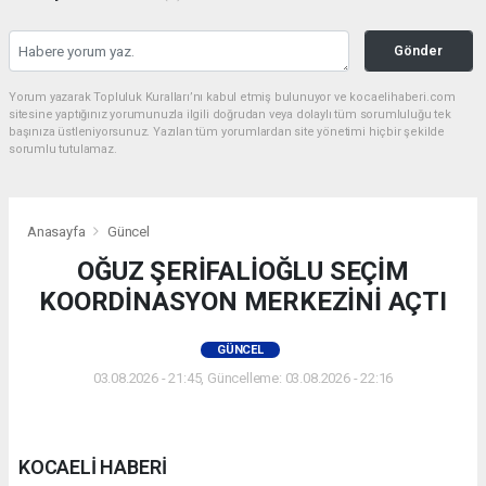
Gönder
Yorum yazarak Topluluk Kuralları’nı kabul etmiş bulunuyor ve kocaelihaberi.com
sitesine yaptığınız yorumunuzla ilgili doğrudan veya dolaylı tüm sorumluluğu tek
başınıza üstleniyorsunuz. Yazılan tüm yorumlardan site yönetimi hiçbir şekilde
sorumlu tutulamaz.
Anasayfa
Güncel
OĞUZ ŞERİFALİOĞLU SEÇİM
KOORDİNASYON MERKEZİNİ AÇTI
GÜNCEL
03.08.2026 - 21:45, Güncelleme: 03.08.2026 - 22:16
KOCAELİ HABERİ