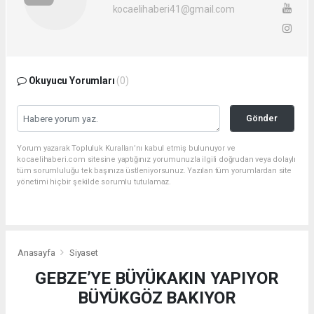
kocaelihaberi41@gmail.com
Okuyucu Yorumları
(0)
Gönder
Yorum yazarak Topluluk Kuralları’nı kabul etmiş bulunuyor ve
kocaelihaberi.com sitesine yaptığınız yorumunuzla ilgili doğrudan veya dolaylı
tüm sorumluluğu tek başınıza üstleniyorsunuz. Yazılan tüm yorumlardan site
yönetimi hiçbir şekilde sorumlu tutulamaz.
Anasayfa
Siyaset
GEBZE’YE BÜYÜKAKIN YAPIYOR
BÜYÜKGÖZ BAKIYOR