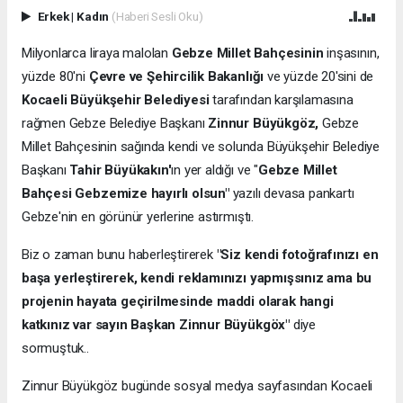
Erkek
|
Kadın
(Haberi Sesli Oku)
Milyonlarca liraya malolan
Gebze Millet Bahçesinin
inşasının,
yüzde 80'ni
Çevre ve Şehircilik Bakanlığı
ve yüzde 20'sini de
Kocaeli Büyükşehir Belediyesi
tarafından karşılamasına
rağmen Gebze Belediye Başkanı
Zinnur Büyükgöz,
Gebze
Millet Bahçesinin sağında kendi ve solunda Büyükşehir Belediye
Başkanı
Tahir Büyükakın'
ın yer aldığı ve "
Gebze Millet
Bahçesi Gebzemize hayırlı olsun"
yazılı devasa pankartı
Gebze'nin en görünür yerlerine astırmıştı.
Biz o zaman bunu haberleştirerek
"Siz kendi fotoğrafınızı en
başa yerleştirerek, kendi reklamınızı yapmışsınız ama bu
projenin hayata geçirilmesinde maddi olarak hangi
katkınız var sayın Başkan Zinnur Büyükgöx"
diye
sormuştuk..
Zinnur Büyükgöz bugünde sosyal medya sayfasından Kocaeli