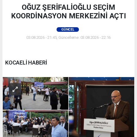
OĞUZ ŞERİFALİOĞLU SEÇİM
KOORDİNASYON MERKEZİNİ AÇTI
GÜNCEL
03.08.2026 - 21:45, Güncelleme: 03.08.2026 - 22:16
KOCAELİ HABERİ