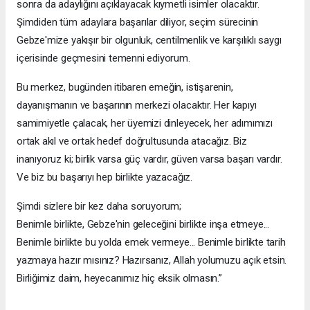
sonra da adaylığını açıklayacak kıymetli isimler olacaktır.
Şimdiden tüm adaylara başarılar diliyor, seçim sürecinin
Gebze'mize yakışır bir olgunluk, centilmenlik ve karşılıklı saygı
içerisinde geçmesini temenni ediyorum.
Bu merkez, bugünden itibaren emeğin, istişarenin,
dayanışmanın ve başarının merkezi olacaktır. Her kapıyı
samimiyetle çalacak, her üyemizi dinleyecek, her adımımızı
ortak akıl ve ortak hedef doğrultusunda atacağız. Biz
inanıyoruz ki; birlik varsa güç vardır, güven varsa başarı vardır.
Ve biz bu başarıyı hep birlikte yazacağız.
Şimdi sizlere bir kez daha soruyorum;
Benimle birlikte, Gebze'nin geleceğini birlikte inşa etmeye...
Benimle birlikte bu yolda emek vermeye... Benimle birlikte tarih
yazmaya hazır mısınız? Hazırsanız, Allah yolumuzu açık etsin.
Birliğimiz daim, heyecanımız hiç eksik olmasın.”