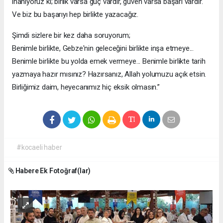
inanıyoruz ki; birlik varsa güç vardır, güven varsa başarı vardır.
Ve biz bu başarıyı hep birlikte yazacağız.
Şimdi sizlere bir kez daha soruyorum;
Benimle birlikte, Gebze'nin geleceğini birlikte inşa etmeye...
Benimle birlikte bu yolda emek vermeye... Benimle birlikte tarih
yazmaya hazır mısınız? Hazırsanız, Allah yolumuzu açık etsin.
Birliğimiz daim, heyecanımız hiç eksik olmasın.”
#kocaeli haber
Habere Ek Fotoğraf(lar)