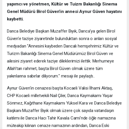
yapımcı ve yönetmen, Kültür ve Tuizm Bakanlığı Sinema
Genel Müdürü Birol Güven’in annesi Aynur Güven hayatını
kaybetti.
Darıca Belediye Başkan Muzaffer Bıyık, Darıca'ya gelen Birol
Güven'e taziye ziyaretinde bulunduktan sonra o anları sosyal
medyadan "Annesini kaybeden Darıcalı hemşehrimiz Kültür ve
Turizm Bakanlığı Sinema Genel Müdürümüz Birol Güven ve
ailesini ziyaret ederek taziye dileklerimizi ilettik. Merhumeye
Allah’tan rahmet, başta Birol Güven olmak üzere tüm
yakınlarına sabırlar diliyorum." mesajı ile paylaştı..
Aynur Güven'in cenazesi başta Kocaeli Valisi İlhami Aktaş,
CHP Kocaeli milletvekili Nail Çiler, Darıca Kaymakamı Yaşar
Sönmez, Kağıthane Kaymakamı Yüksel Kara ve Darıca Belediye
Başkanı Muzaffer Bıyık olmak üzere çok sayıda vatandaşın
katılımı ile Darıca Hacı Tahir Kavala Cami’nde öğle namazına
müteakip kılınan cenaze namazının ardından, Darıca Eski