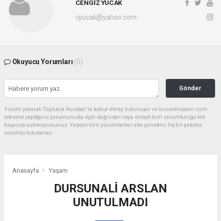
CENGİZ YUCAK
cyucak@yahoo.com
Okuyucu Yorumları
(0)
Gönder
Yorum yazarak Topluluk Kuralları’nı kabul etmiş bulunuyor ve kocaelihaberi.com
sitesine yaptığınız yorumunuzla ilgili doğrudan veya dolaylı tüm sorumluluğu tek
başınıza üstleniyorsunuz. Yazılan tüm yorumlardan site yönetimi hiçbir şekilde
sorumlu tutulamaz.
Anasayfa
Yaşam
DURSUNALİ ARSLAN
UNUTULMADI