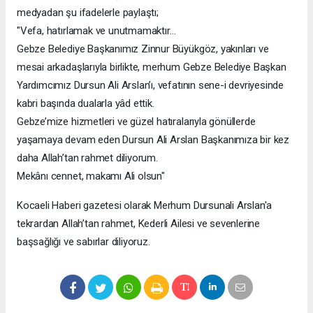
medyadan şu ifadelerle paylaştı;
"Vefa, hatırlamak ve unutmamaktır…
Gebze Belediye Başkanımız Zinnur Büyükgöz, yakınları ve
mesai arkadaşlarıyla birlikte, merhum Gebze Belediye Başkan
Yardımcımız Dursun Ali Arslan’ı, vefatının sene-i devriyesinde
kabri başında dualarla yâd ettik.
Gebze’mize hizmetleri ve güzel hatıralarıyla gönüllerde
yaşamaya devam eden Dursun Ali Arslan Başkanımıza bir kez
daha Allah’tan rahmet diliyorum.
Mekânı cennet, makamı Ali olsun"
Kocaeli Haberi gazetesi olarak Merhum Dursunali Arslan'a
tekrardan Allah’tan rahmet, Kederli Ailesi ve sevenlerine
başsağlığı ve sabırlar diliyoruz.