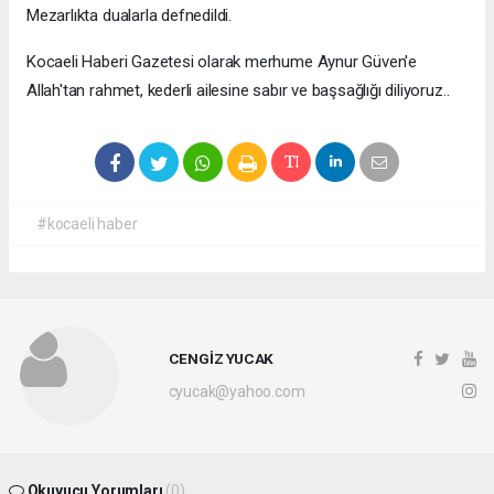
Mezarlıkta dualarla defnedildi.
Kocaeli Haberi Gazetesi olarak merhume Aynur Güven'e
Allah'tan rahmet, kederli ailesine sabır ve başsağlığı diliyoruz..
#kocaeli haber
CENGİZ YUCAK
cyucak@yahoo.com
Okuyucu Yorumları
(0)