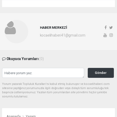
HABER MERKEZİ
kocaelihaberi41@gmail.com
Okuyucu Yorumları
(0)
Gönder
Yorum yazarak Topluluk Kuralları’nı kabul etmiş bulunuyor ve kocaelihaberi.com
sitesine yaptığınız yorumunuzla ilgili doğrudan veya dolaylı tüm sorumluluğu tek
başınıza üstleniyorsunuz. Yazılan tüm yorumlardan site yönetimi hiçbir şekilde
sorumlu tutulamaz.
Anasayfa
Yaşam