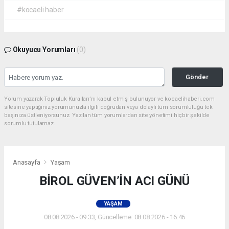
#kocaeli haber
Okuyucu Yorumları
(0)
Gönder
Yorum yazarak Topluluk Kuralları’nı kabul etmiş bulunuyor ve kocaelihaberi.com
sitesine yaptığınız yorumunuzla ilgili doğrudan veya dolaylı tüm sorumluluğu tek
başınıza üstleniyorsunuz. Yazılan tüm yorumlardan site yönetimi hiçbir şekilde
sorumlu tutulamaz.
Anasayfa
Yaşam
BİROL GÜVEN’İN ACI GÜNÜ
YAŞAM
08.08.2026 - 09:33, Güncelleme: 08.08.2026 - 16:46