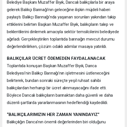
Belediye Başkanı Muzaffer Bıyık, Darıcalı balıkçılarla bir araya
gelerek Balıkçı Barınağı’nın geleceğine ilişkin müjdeli haberi
paylaştı. Balıkçı Barınağı’nda yaşanan sorunları yakından takip
ettiklerini belirten Başkan Muzaffer Bıyık, balıkçıların talep ve
beklentilerini dinlemek amacıyla sektör temsilcilerini belediyede
ağırladı. Gerçekleştirilen toplantıda barınağın mevcut durumu
değerlendirilirken, çözüm odaklı adımlar masaya yatırıldı.
BALIKÇILAR ÜCRET ÖDEMEDEN FAYDALANACAK
Toplantıda konuşan Başkan Muzaffer Bıyık, Darıca
Belediyesi’nin Balıkçı Barınağı’nın işletmesini üstleneceğini
belirterek, bundan sonraki süreçte yeşil ruhsat sahibi
balıkçılardan herhangi bir ücret alınmayacağını ifade etti.
Böylece Darıcalı balıkçıların barınaktan daha güvenli ve daha
düzenli şartlarda yararlanmasının hedeflendiği kaydedildi.
“BALIKÇILARIMIZIN HER ZAMAN YANINDAYIZ”
Balıkçılığın Darıca’nın önemli değerlerinden biri olduğunu