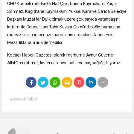
CHP Kocaeli milletvekili Nail Çiler, Darıca Kaymakamı Yaşar
Sönmez, Kağıthane Kaymakamı Yüksel Kara ve Darıca Belediye
Başkanı Muzaffer Bıyık olmak üzere çok sayıda vatandaşın
katılımı ile Darıca Hacı Tahir Kavala Cami’nde öğle namazına
müteakip kılınan cenaze namazının ardından, Darıca Eski
Mezarlıkta dualarla defnedildi.
Kocaeli Haberi Gazetesi olarak merhume Aynur Güven'e
Allah'tan rahmet, kederli ailesine sabır ve başsağlığı diliyoruz..
#kocaeli haber