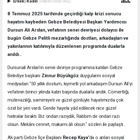
Erkek
|
Kadın
(Haberi Sesli Oku)
8 Temmuz 2025 tarihinde geçirdiği kalp krizi sonucu
hayatını kaybeden Gebze Belediyesi Başkan Yardımcısı
Dursun Ali Arslan, vefatının senei devriyesi dolayısı ile
bugün Gebze Pelitli mezarlığında dostları, arkadaşları ve
yakınlarının katılımıyla düzenlenen programda dualarla
anıldı..
Dursunali Arslan'ın senei devriye programına katılan Gebze
Belediye başkanı
Zinnur Büyükgöz
duygularını sosyal
medyadan "50 yıllık dostum, kıymetli yol arkadaşım Dursun Ali’yi
vefatının birinci yılında kabri başında dualarla andık. Cömertliği,
mütevazılığı, samimiyeti ve güzel gönlüyle hayatımızda çok
özel bir yeri vardı. Geride hayırla yâd edilecek nice güzel
hatıralar bıraktı. Biz ondan razıydık, Rabbim de ondan razı
olsun. Mekânı cennet, makamı âli olsun." sözleri ile paylaştı..
Ak parti Gebze İlçe Başkanı
Recep Kaya'
da o anları sosyal