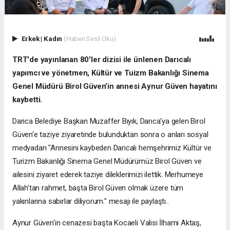
Erkek
|
Kadın
(Haberi Sesli Oku)
TRT'de yayınlanan 80'ler dizisi ile ünlenen Darıcalı
yapımcı ve yönetmen, Kültür ve Tuizm Bakanlığı Sinema
Genel Müdürü Birol Güven’in annesi Aynur Güven hayatını
kaybetti.
Darıca Belediye Başkan Muzaffer Bıyık, Darıca'ya gelen Birol
Güven'e taziye ziyaretinde bulunduktan sonra o anları sosyal
medyadan "Annesini kaybeden Darıcalı hemşehrimiz Kültür ve
Turizm Bakanlığı Sinema Genel Müdürümüz Birol Güven ve
ailesini ziyaret ederek taziye dileklerimizi ilettik. Merhumeye
Allah’tan rahmet, başta Birol Güven olmak üzere tüm
yakınlarına sabırlar diliyorum." mesajı ile paylaştı..
Aynur Güven'in cenazesi başta Kocaeli Valisi İlhami Aktaş,