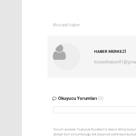
#kocaeli haber
HABER MERKEZİ
kocaelihaberi41@gma
Okuyucu Yorumları
(0)
Yorum yazarak Topluluk Kuralları’nı kabul etmiş bulu
dolaylı tüm sorumluluğu tek başınıza üstleniyorsunuz