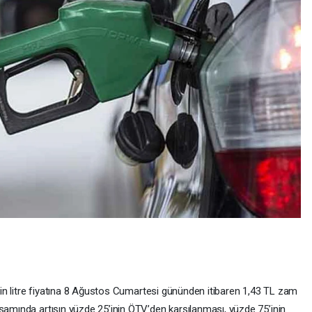
zinin litre fiyatına 8 Ağustos Cumartesi gününden itibaren 1,43 TL zam
psamında artışın yüzde 25’inin ÖTV’den karşılanması, yüzde 75’inin