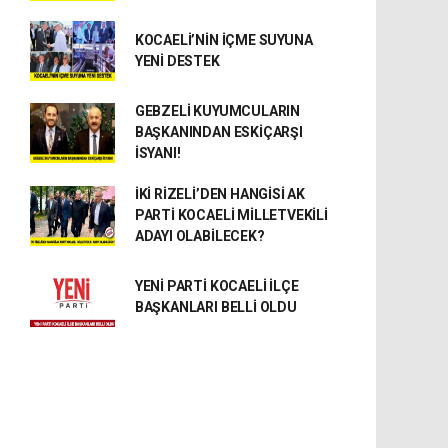
KOCAELİ’NİN İÇME SUYUNA
YENİ DESTEK
GEBZELİ KUYUMCULARIN
BAŞKANINDAN ESKİÇARŞI
İSYANI!
İKİ RİZELİ’DEN HANGİSİ AK
PARTİ KOCAELİ MİLLETVEKİLİ
ADAYI OLABİLECEK?
YENİ PARTİ KOCAELİ İLÇE
BAŞKANLARI BELLİ OLDU