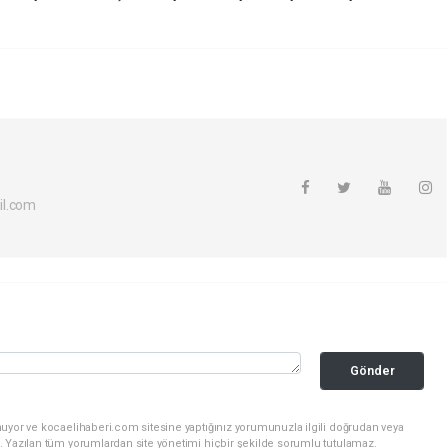
il.com
Gönder
nuyor ve kocaelihaberi.com sitesine yaptığınız yorumunuzla ilgili doğrudan veya
. Yazılan tüm yorumlardan site yönetimi hiçbir şekilde sorumlu tutulamaz.