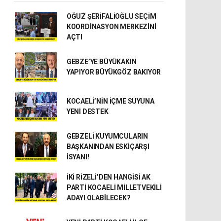
OĞUZ ŞERİFALİOĞLU SEÇİM
KOORDİNASYON MERKEZİNİ
AÇTI
GEBZE’YE BÜYÜKAKIN
YAPIYOR BÜYÜKGÖZ BAKIYOR
KOCAELİ’NİN İÇME SUYUNA
YENİ DESTEK
GEBZELİ KUYUMCULARIN
BAŞKANINDAN ESKİÇARŞI
İSYANI!
İKİ RİZELİ’DEN HANGİSİ AK
PARTİ KOCAELİ MİLLETVEKİLİ
ADAYI OLABİLECEK?