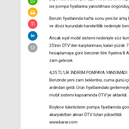
ise pompa fiyatlarına yansıtılması öngörül
Benzin fiyatlarında hafta sonu yeni bir artış 
ve döviz kurundaki hareketlilik nedeniyle benzi
Ancak eşel mobil sistemi nedeniyle söz kon
25’inin ÖTV’den karşılanması, kalan yüzde 7
hesaplamaya göre benzinin litre fiyatına 8
zam gelecek.
4,35 TL’LİK İNDİRİM POMPAYA YANSIMADI
Benzinde yeni zam beklentisi, cuma günü iç
ardından geldi. Ürün fiyatlarındaki gerilemeyl
mobil sistemi kapsamında ÖTV’ye aktarıldı.
Böylece tüketicilerin pompa fiyatlarında gö
akaryakıttan alınan ÖTV tutarı yükseltildi.
www.karar.com