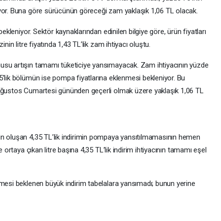
üyor. Buna göre sürücünün göreceği zam yaklaşık 1,06 TL olacak.
bekleniyor. Sektör kaynaklarından edinilen bilgiye göre, ürün fiyatları
nin litre fiyatında 1,43 TL’lik zam ihtiyacı oluştu.
usu artışın tamamı tüketiciye yansımayacak. Zam ihtiyacının yüzde
5’lik bölümün ise pompa fiyatlarına eklenmesi bekleniyor. Bu
 Ağustos Cumartesi gününden geçerli olmak üzere yaklaşık 1,06 TL
in oluşan 4,35 TL’lik indirimin pompaya yansıtılmamasının hemen
e ortaya çıkan litre başına 4,35 TL’lik indirim ihtiyacının tamamı eşel
rmesi beklenen büyük indirim tabelalara yansımadı; bunun yerine