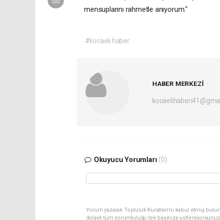
mensuplarını rahmetle anıyorum."
#kocaeli haber
HABER MERKEZİ
kocaelihaberi41@gma
Okuyucu Yorumları
(0)
Yorum yazarak Topluluk Kuralları’nı kabul etmiş bulu
dolaylı tüm sorumluluğu tek başınıza üstleniyorsunuz