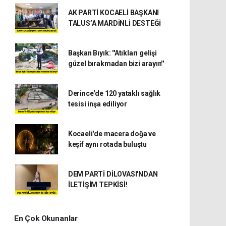
AK PARTİ KOCAELİ BAŞKANI
TALUS’A MARDİNLİ DESTEĞİ
Başkan Bıyık: ''Atıkları gelişi
güzel bırakmadan bizi arayın''
Derince'de 120 yataklı sağlık
tesisi inşa ediliyor
Kocaeli'de macera doğa ve
keşif aynı rotada buluştu
DEM PARTİ DİLOVASI'NDAN
İLETİŞİM TEPKİSİ!
En Çok Okunanlar