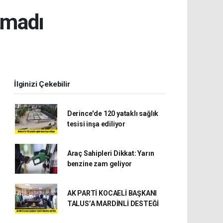
tmadı
İlginizi Çekebilir
Derince'de 120 yataklı sağlık
tesisi inşa ediliyor
Araç Sahipleri Dikkat: Yarın
benzine zam geliyor
AK PARTİ KOCAELİ BAŞKANI
TALUS’A MARDİNLİ DESTEĞİ