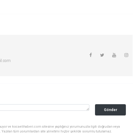
il.com
Gönder
nuyor ve kocaelihaberi.com sitesine yaptığınız yorumunuzla ilgili doğrudan veya
. Yazılan tüm yorumlardan site yönetimi hiçbir şekilde sorumlu tutulamaz.