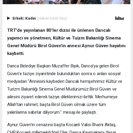
Erkek
|
Kadın
(Haberi Sesli Oku)
TRT'de yayınlanan 80'ler dizisi ile ünlenen Darıcalı
yapımcı ve yönetmen, Kültür ve Tuizm Bakanlığı Sinema
Genel Müdürü Birol Güven’in annesi Aynur Güven hayatını
kaybetti.
Darıca Belediye Başkan Muzaffer Bıyık, Darıca'ya gelen Birol
Güven'e taziye ziyaretinde bulunduktan sonra o anları sosyal
medyadan "Annesini kaybeden Darıcalı hemşehrimiz Kültür ve
Turizm Bakanlığı Sinema Genel Müdürümüz Birol Güven ve
ailesini ziyaret ederek taziye dileklerimizi ilettik. Merhumeye
Allah’tan rahmet, başta Birol Güven olmak üzere tüm
yakınlarına sabırlar diliyorum." mesajı ile paylaştı..
Aynur Güven'in cenazesi başta Kocaeli Valisi İlhami Aktaş,
CHP Kocaeli milletvekili Nail Çiler, Darıca Kaymakamı Yaşar