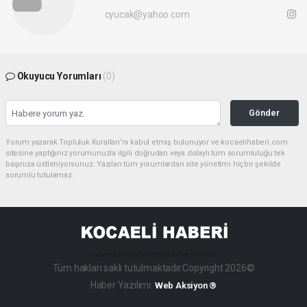
cyucak@yahoo.com
Okuyucu Yorumları
(0)
Gönder
Yorum yazarak Topluluk Kuralları’nı kabul etmiş bulunuyor ve kocaelihaberi.com
sitesine yaptığınız yorumunuzla ilgili doğrudan veya dolaylı tüm sorumluluğu tek
başınıza üstleniyorsunuz. Yazılan tüm yorumlardan site yönetimi hiçbir şekilde
sorumlu tutulamaz.
haber paketi
haber scripti
haber yazılımı
Tüm hakları saklı tutulmaktadır.Copyright 2026©
Haber Yazılımı:
Web Aksiyon ®