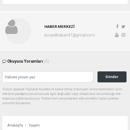
HABER MERKEZİ
kocaelihaberi41@gmail.com
Okuyucu Yorumları
(0)
Gönder
Yorum yazarak Topluluk Kuralları’nı kabul etmiş bulunuyor ve kocaelihaberi.com
sitesine yaptığınız yorumunuzla ilgili doğrudan veya dolaylı tüm sorumluluğu tek
başınıza üstleniyorsunuz. Yazılan tüm yorumlardan site yönetimi hiçbir şekilde
sorumlu tutulamaz.
Anasayfa
Yaşam