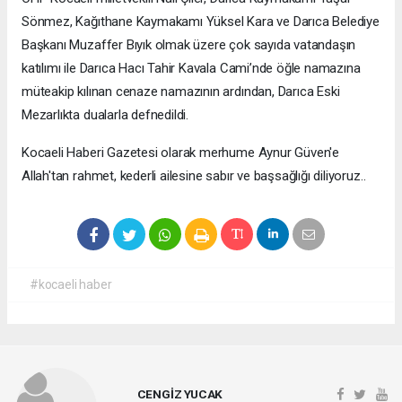
Sönmez, Kağıthane Kaymakamı Yüksel Kara ve Darıca Belediye
Başkanı Muzaffer Bıyık olmak üzere çok sayıda vatandaşın
katılımı ile Darıca Hacı Tahir Kavala Cami’nde öğle namazına
müteakip kılınan cenaze namazının ardından, Darıca Eski
Mezarlıkta dualarla defnedildi.
Kocaeli Haberi Gazetesi olarak merhume Aynur Güven'e
Allah'tan rahmet, kederli ailesine sabır ve başsağlığı diliyoruz..
#kocaeli haber
CENGİZ YUCAK