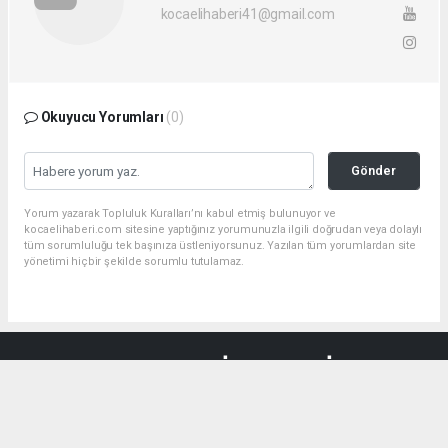
kocaelihaberi41@gmail.com
Okuyucu Yorumları
(0)
Gönder
Yorum yazarak Topluluk Kuralları’nı kabul etmiş bulunuyor ve
kocaelihaberi.com sitesine yaptığınız yorumunuzla ilgili doğrudan veya dolaylı
tüm sorumluluğu tek başınıza üstleniyorsunuz. Yazılan tüm yorumlardan site
yönetimi hiçbir şekilde sorumlu tutulamaz.
haber paketi
haber scripti
haber yazılımı
Tüm hakları saklı tutulmaktadır.Copyright 2026©
Haber Yazılımı:
Web Aksiyon ®