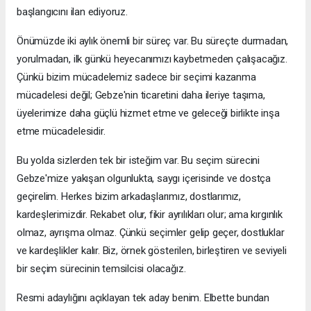
başlangıcını ilan ediyoruz.
Önümüzde iki aylık önemli bir süreç var. Bu süreçte durmadan,
yorulmadan, ilk günkü heyecanımızı kaybetmeden çalışacağız.
Çünkü bizim mücadelemiz sadece bir seçimi kazanma
mücadelesi değil; Gebze'nin ticaretini daha ileriye taşıma,
üyelerimize daha güçlü hizmet etme ve geleceği birlikte inşa
etme mücadelesidir.
Bu yolda sizlerden tek bir isteğim var. Bu seçim sürecini
Gebze'mize yakışan olgunlukta, saygı içerisinde ve dostça
geçirelim. Herkes bizim arkadaşlarımız, dostlarımız,
kardeşlerimizdir. Rekabet olur, fikir ayrılıkları olur; ama kırgınlık
olmaz, ayrışma olmaz. Çünkü seçimler gelip geçer, dostluklar
ve kardeşlikler kalır. Biz, örnek gösterilen, birleştiren ve seviyeli
bir seçim sürecinin temsilcisi olacağız.
Resmi adaylığını açıklayan tek aday benim. Elbette bundan