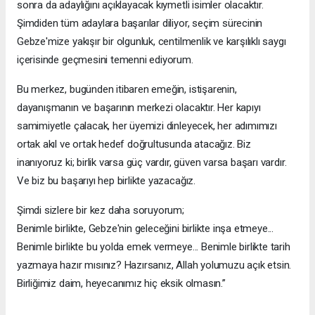
sonra da adaylığını açıklayacak kıymetli isimler olacaktır.
Şimdiden tüm adaylara başarılar diliyor, seçim sürecinin
Gebze'mize yakışır bir olgunluk, centilmenlik ve karşılıklı saygı
içerisinde geçmesini temenni ediyorum.
Bu merkez, bugünden itibaren emeğin, istişarenin,
dayanışmanın ve başarının merkezi olacaktır. Her kapıyı
samimiyetle çalacak, her üyemizi dinleyecek, her adımımızı
ortak akıl ve ortak hedef doğrultusunda atacağız. Biz
inanıyoruz ki; birlik varsa güç vardır, güven varsa başarı vardır.
Ve biz bu başarıyı hep birlikte yazacağız.
Şimdi sizlere bir kez daha soruyorum;
Benimle birlikte, Gebze'nin geleceğini birlikte inşa etmeye...
Benimle birlikte bu yolda emek vermeye... Benimle birlikte tarih
yazmaya hazır mısınız? Hazırsanız, Allah yolumuzu açık etsin.
Birliğimiz daim, heyecanımız hiç eksik olmasın.”