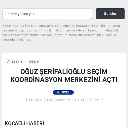
Gönder
Yorum yazarak Topluluk Kuralları’nı kabul etmiş bulunuyor ve kocaelihaberi.com
sitesine yaptığınız yorumunuzla ilgili doğrudan veya dolaylı tüm sorumluluğu tek
başınıza üstleniyorsunuz. Yazılan tüm yorumlardan site yönetimi hiçbir şekilde
sorumlu tutulamaz.
Anasayfa
Güncel
OĞUZ ŞERİFALİOĞLU SEÇİM
KOORDİNASYON MERKEZİNİ AÇTI
GÜNCEL
03.08.2026 - 21:45, Güncelleme: 03.08.2026 - 22:16
KOCAELİ HABERİ