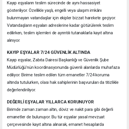
Kayıp eşyaların teslim sürecinde de aynı hassasiyet
gösteriliyor. Özellikle yaşlı, engelli veya ulaşım imkânı
bulunmayan vatandaşlar için ekipler bizzat harekete geçiyor.
Vatandaşların eşyaları adreslerine kadar götürülerek teslim
edilirken, teslim işlemleri de ayrıntılı tutanaklarla kayıt altına
alınıyor.
KAYIP EŞYALAR 7/24 GÜVENLİK ALTINDA
Kayıp eşyalar, Zabıta Dairesi Başkanlığı ve Güvenlik Şube
Müdürlüğü’nün koordinasyonunda güvenli alanlarda muhafaza
ediliyor. Birime teslim edilen tüm emanetler 7/24 koruma
altında tutulurken, olası hak sahiplerinin başvuruları da titizlikle
değerlendiriliyor.
DEĞERLİ EŞYALAR YILLARCA KORUNUYOR
Birimde zaman zaman altın, döviz ve nakit para gibi değerli
emanetler de bulunuyor. Bu tür eşyalar yasal mevzuat
çerçevesinde kayıt altına alınarak, emanet hesaplarda