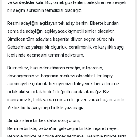
ve kardeşlikler kalır. Biz, örnek gösterilen, birleştiren ve seviyeli
bir seçim sürecinin temsilcisi olacağız.
Resmi adaylığını açıklayan tek aday benim. Elbette bundan
sonra da adaylığını açıklayacak kıymetli isimler olacaktır.
Şimdiden tüm adaylara başarılar diliyor, seçim sürecinin
Gebze'mize yakışır bir olgunluk, centilmenlik ve karşılıklı saygı
içerisinde geçmesini temenni ediyorum.
Bu merkez, bugünden itibaren emeğin, istişarenin,
dayanışmanın ve başarının merkezi olacaktır. Her kapıyı
samimiyetle çalacak, her üyemizi dinleyecek, her adımımızı
ortak akıl ve ortak hedef doğrultusunda atacağız. Biz
inanıyoruz ki; birlik varsa güç vardır, güven varsa başarı vardır.
Ve biz bu başarıyı hep birlikte yazacağız.
Şimdi sizlere bir kez daha soruyorum;
Benimle birlikte, Gebze'nin geleceğini birlikte inşa etmeye...
Benimle birlikte bu yolda emek vermeye... Benimle birlikte tarih