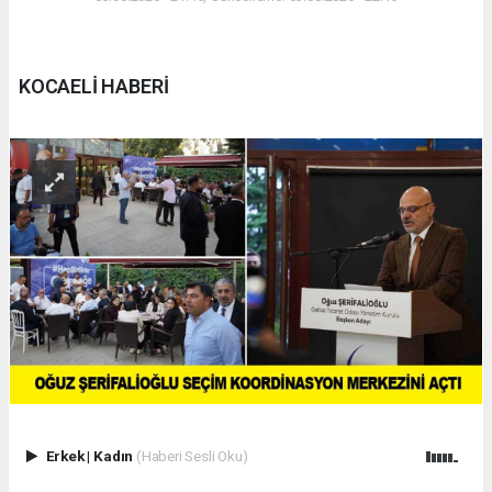
KOCAELİ HABERİ
Erkek
|
Kadın
(Haberi Sesli Oku)