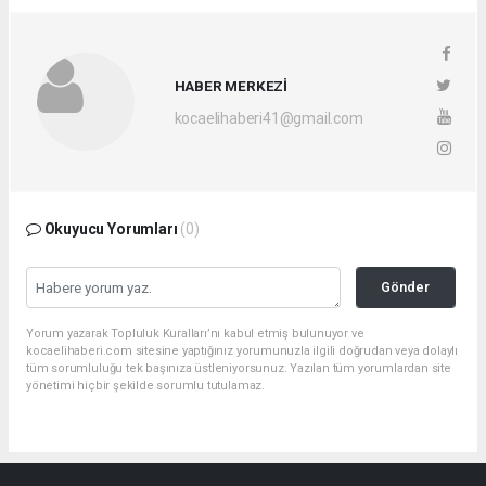
HABER MERKEZİ
kocaelihaberi41@gmail.com
Okuyucu Yorumları
(0)
Gönder
Yorum yazarak Topluluk Kuralları’nı kabul etmiş bulunuyor ve
kocaelihaberi.com sitesine yaptığınız yorumunuzla ilgili doğrudan veya dolaylı
tüm sorumluluğu tek başınıza üstleniyorsunuz. Yazılan tüm yorumlardan site
yönetimi hiçbir şekilde sorumlu tutulamaz.