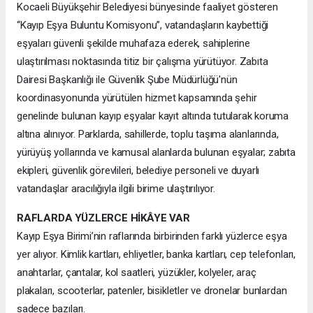
Kocaeli Büyükşehir Belediyesi bünyesinde faaliyet gösteren
“Kayıp Eşya Buluntu Komisyonu”, vatandaşların kaybettiği
eşyaları güvenli şekilde muhafaza ederek, sahiplerine
ulaştırılması noktasında titiz bir çalışma yürütüyor. Zabıta
Dairesi Başkanlığı ile Güvenlik Şube Müdürlüğü'nün
koordinasyonunda yürütülen hizmet kapsamında şehir
genelinde bulunan kayıp eşyalar kayıt altında tutularak koruma
altına alınıyor. Parklarda, sahillerde, toplu taşıma alanlarında,
yürüyüş yollarında ve kamusal alanlarda bulunan eşyalar; zabıta
ekipleri, güvenlik görevlileri, belediye personeli ve duyarlı
vatandaşlar aracılığıyla ilgili birime ulaştırılıyor.
RAFLARDA YÜZLERCE HİKÂYE VAR
Kayıp Eşya Birimi’nin raflarında birbirinden farklı yüzlerce eşya
yer alıyor. Kimlik kartları, ehliyetler, banka kartları, cep telefonları,
anahtarlar, çantalar, kol saatleri, yüzükler, kolyeler, araç
plakaları, scooterlar, patenler, bisikletler ve dronelar bunlardan
sadece bazıları.