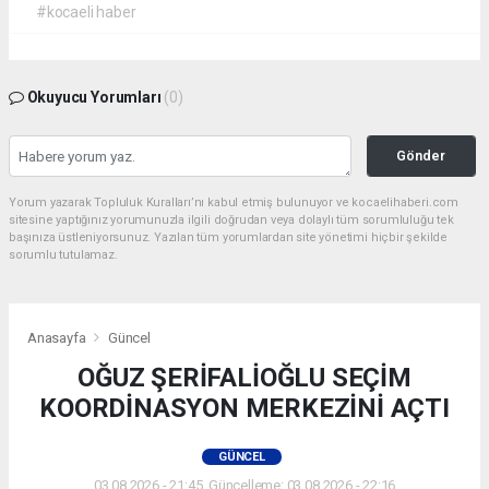
#kocaeli haber
Okuyucu Yorumları
(0)
Gönder
Yorum yazarak Topluluk Kuralları’nı kabul etmiş bulunuyor ve kocaelihaberi.com
sitesine yaptığınız yorumunuzla ilgili doğrudan veya dolaylı tüm sorumluluğu tek
başınıza üstleniyorsunuz. Yazılan tüm yorumlardan site yönetimi hiçbir şekilde
sorumlu tutulamaz.
Anasayfa
Güncel
OĞUZ ŞERİFALİOĞLU SEÇİM
KOORDİNASYON MERKEZİNİ AÇTI
GÜNCEL
03.08.2026 - 21:45, Güncelleme: 03.08.2026 - 22:16